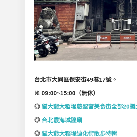
台北市大同區保安街49
巷17
號。
※ 09:00~15:00
（無休）
◎
貓大爺大稻埕慈聖宮美食街全部20
攤
◎
台
北
霞海
城隍廟
◎
貓大爺大
稻埕迪化街散步
特輯