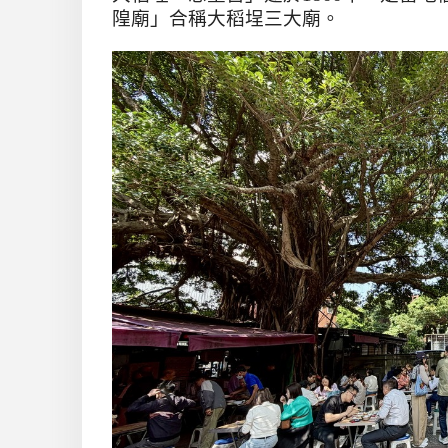
隍廟」合稱大稻埕三大廟。