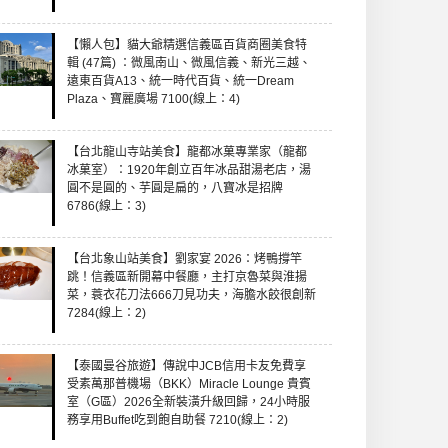
【懶人包】貓大爺精選信義區百貨商圈美食特
輯 (47篇) ：微風南山、微風信義、新光三越、
遠東百貨A13、統一時代百貨、統一Dream
Plaza、寶麗廣場 7100(線上：4)
【台北龍山寺站美食】龍都冰菓專業家（龍都
冰菓室）：1920年創立百年冰品甜湯老店，湯
圓不是圓的、芋圓是扁的，八寶冰是招牌
6786(線上：3)
【台北象山站美食】劉家宴 2026：烤鴨撐竿
跳！信義區新開幕中餐廳，主打京魯菜與淮揚
菜，蓑衣花刀法666刀見功夫，海膽水餃很創新
7284(線上：2)
【泰國曼谷旅遊】傳說中JCB信用卡友免費享
受素萬那普機場（BKK）Miracle Lounge 貴賓
室（G區）2026全新裝潢升級回歸，24小時服
務享用Buffet吃到飽自助餐 7210(線上：2)