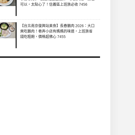
可以，太貼心了！信義區上班族必收 7456
【台北南京復興站美食】長春鵝肉 2026：大口
爽吃鵝肉！巷弄小店有媽媽的味道，上班族省
錢吃粗飽，價格超佛心 7455