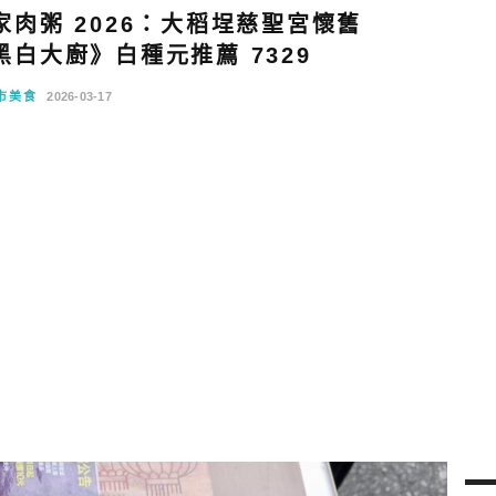
肉粥 2026：大稻埕慈聖宮懷舊
白大廚》白種元推薦 7329
市美食
2026-03-17