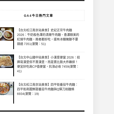
GA4今日熱門文章
【台北松江南京站美食】史記正宗牛肉麵
2026：牛奶般色澤的清燉牛肉麵、香濃醇美的
紅燒牛肉麵，兩者都好吃，還有冰糖豬腳不要
錯過 7351(瀏覽：51)
【台北中山國中站美食】小漢堡便當 2026：招
牌寫漢堡但不賣漢堡，而是賣比臉大炸雞排！
便宜好吃高CP值便當，抗漲必收 7459(瀏覽：
41)
【台北松江南京站美食】四平街番茄牛肉麵：
四平街商圈鮮甜番茄牛肉麵與Q彈刀削麵條
6934(瀏覽：19)