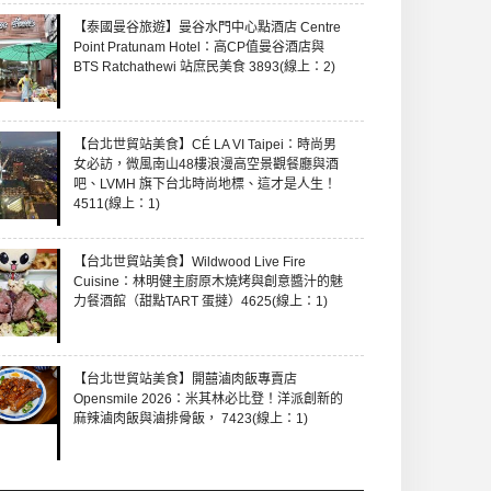
【泰國曼谷旅遊】曼谷水門中心點酒店 Centre
Point Pratunam Hotel：高CP值曼谷酒店與
BTS Ratchathewi 站庶民美食 3893(線上：2)
【台北世貿站美食】CÉ LA VI Taipei：時尚男
女必訪，微風南山48樓浪漫高空景觀餐廳與酒
吧、LVMH 旗下台北時尚地標、這才是人生！
4511(線上：1)
【台北世貿站美食】Wildwood Live Fire
Cuisine：林明健主廚原木燒烤與創意醬汁的魅
力餐酒館（甜點TART 蛋撻）4625(線上：1)
【台北世貿站美食】開囍滷肉飯專賣店
Opensmile 2026：米其林必比登！洋派創新的
麻辣滷肉飯與滷排骨飯， 7423(線上：1)