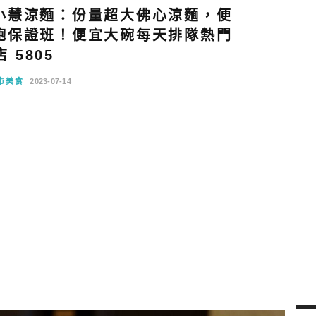
小慧涼麵：份量超大佛心涼麵，便
飽保證班！便宜大碗每天排隊熱門
店 5805
市美食
2023-07-14