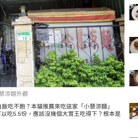
慧涼麵外觀
白飯吃不飽？本貓推薦來吃這家「小慧涼麵」
可以吃5.5份，應該沒幾個大胃王吃得下？根本是