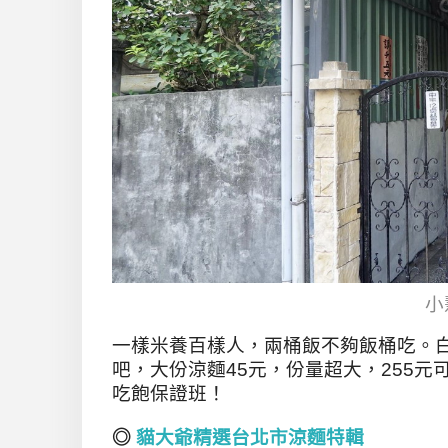
小
一樣米養百樣人，兩桶飯不夠飯桶吃。
吧，大份涼麵45元，份量超大，255元
吃飽保證班！
◎
貓大爺精選台北市涼麵特輯