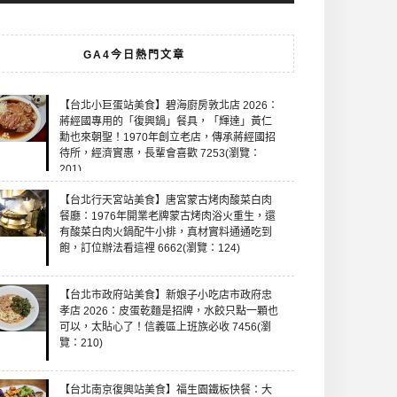
GA4今日熱門文章
【台北小巨蛋站美食】碧海廚房敦北店 2026：
蔣經國專用的「復興鍋」餐具，「輝達」黃仁
勳也來朝聖！1970年創立老店，傳承蔣經國招
待所，經濟實惠，長輩會喜歡 7253(瀏覽：
201)
【台北行天宮站美食】唐宮蒙古烤肉酸菜白肉
餐廳：1976年開業老牌蒙古烤肉浴火重生，還
有酸菜白肉火鍋配牛小排，真材實料通通吃到
飽，訂位辦法看這裡 6662(瀏覽：124)
【台北市政府站美食】新娘子小吃店市政府忠
孝店 2026：皮蛋乾麵是招牌，水餃只點一顆也
可以，太貼心了！信義區上班族必收 7456(瀏
覽：210)
【台北南京復興站美食】福生園鐵板快餐：大