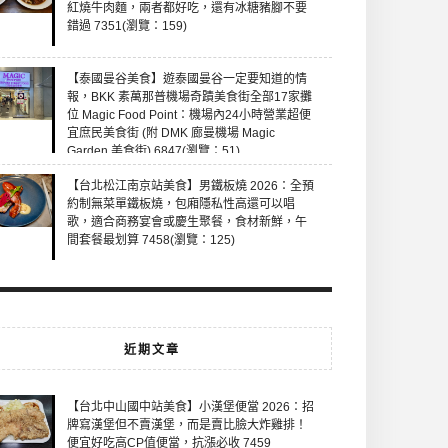
紅燒牛肉麵，兩者都好吃，還有冰糖豬腳不要
錯過 7351(瀏覽：159)
【泰國曼谷美食】遊泰國曼谷一定要知道的情
報，BKK 素萬那普機場奇蹟美食街全部17家攤
位 Magic Food Point：機場內24小時營業超便
宜庶民美食街 (附 DMK 廊曼機場 Magic
Garden 美食街) 6847(瀏覽：51)
【台北松江南京站美食】男鐵板燒 2026：全預
約制無菜單鐵板燒，包廂隱私性高還可以唱
歌，適合商務宴會或慶生聚餐，食材新鮮，午
間套餐最划算 7458(瀏覽：125)
近期文章
【台北中山國中站美食】小漢堡便當 2026：招
牌寫漢堡但不賣漢堡，而是賣比臉大炸雞排！
便宜好吃高CP值便當，抗漲必收 7459