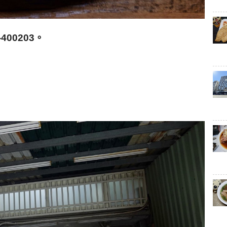
400203
。