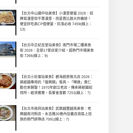
【台北中山國中站美食】小漢堡便當 2026：招
牌寫漢堡但不賣漢堡，而是賣比臉大炸雞排！
便宜好吃高CP值便當，抗漲必收 7459(線上：
13)
【台北中正紀念堂站美食】南門市場二樓美食
街 2026：全部17家店家介紹，超熱門市場美食
街 7266(線上：9)
【台北小巨蛋站美食】碧海廚房敦北店 2026：
蔣經國專用的「復興鍋」餐具，「輝達」黃仁
勳也來朝聖！1970年創立老店，傳承蔣經國招
待所，經濟實惠，長輩會喜歡 7253(線上：7)
【台北市政府站美食】武鼎越豐越南美食：老
牌越南河粉店，永吉路30巷內信義百貨區上班
族的熱門排隊店 7091(線上：7)