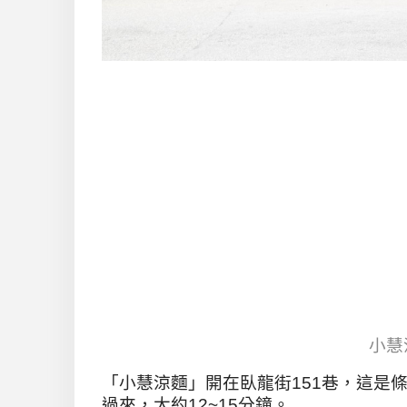
小慧
「小慧涼麵」開在臥龍街151巷，這是
過來，大約12~15分鐘。