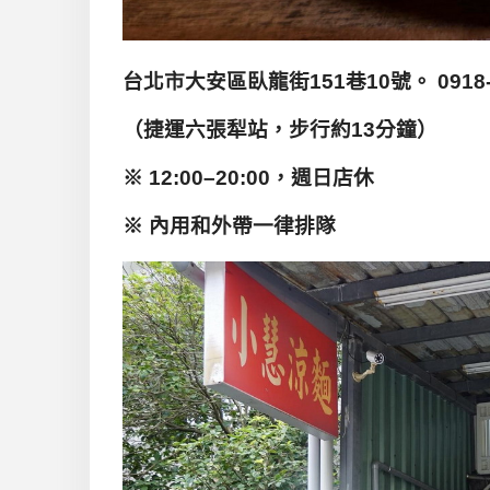
台北市大安區臥龍街151
巷10
號。 0918-
（
捷運六張犁站
，
步行約13
分鐘
）
※ 12:00–20:00
，週日店休
※
內用和外帶一律排隊