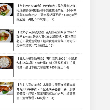
【台北西門站美食】西門麵店：雖然是麵店但
招牌是銷魂豬腳飯和半熟蛋包滷肉飯，24小時
營業的60年老店，觀光客絡驛不絕，Google評
論超過一萬則 6850(線上：7)
【台北小巨蛋站美食】花娘小館創始店 2026：
輝達 Nvidia 創辦人黃仁勳超級愛店，每次回台
必訪，最愛蒼蠅頭，經濟實惠家常菜（附訂位
及完整菜單）7249(線上：5)
【台北六張犁站美食】明月湯包 2026：小籠湯
包名店與鍋貼，曾經是日劇《旅館花嫁》拍攝
地點，是日本觀光客愛店 7457(線上：4)
【台北古亭站美食】水粵香：隱藏在師範大學
內的美味中菜館，五星飯店手藝卻只要一般餐
館價錢，烤鴨、鵝掌和港式點心必吃，經濟實
惠、適合聚餐 7146(線上：4)