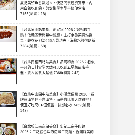
隻肥美鯖魚香氣迷人，便當簡餐經濟實惠，內
用白飯吃到飽，興安街學生型平價便當店
7155(瀏覽：18)
【台北象山站美食】劉家宴 2026：烤鴨撐竿
跳！信義區新開幕中餐廳，主打京魯菜與淮揚
菜，蓑衣花刀法666刀見功夫，海膽水餃很創新
7284(瀏覽：68)
【台北民權西路站美食】品司和食 2026：看似
平凡的日料食堂居然可以吃到五星級飯店手
藝，雙人套餐太超值 7368(瀏覽：42)
【台北中山國中站美食】小漢堡便當 2026：招
牌寫漢堡但不賣漢堡，而是賣比臉大炸雞排！
便宜好吃高CP值便當，抗漲必收 7459(瀏覽：
148)
【台北松江南京站美食】史記正宗牛肉麵
2026：牛奶般色澤的清燉牛肉麵、香濃醇美的