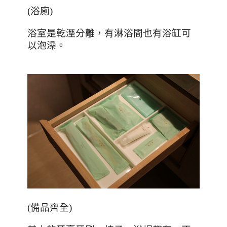
(
浴廁
)
浴室是乾溼分離，有淋浴間也有浴缸可
以泡澡。
(
備品齊全
)