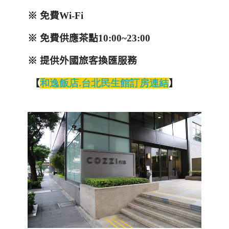
※ 免費
Wi-Fi
※ 免費供應茶點
10:00~23:00
※ 提供外國旅客換匯服務
【
和
逸飯店.
台
北
民
生
館
訂
房
連
結
】