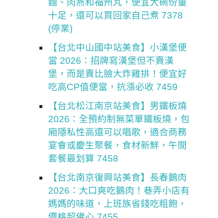
麵、肉燕和福州丸，便宜大碗份量
十足，還可以買回家自己煮 7378
(停業)
【台北中山國中站美食】小漢堡便
當 2026：招牌寫漢堡但不賣漢
堡，而是賣比臉大炸雞排！便宜好
吃高CP值便當，抗漲必收 7459
【台北松江南京站美食】男鐵板燒
2026：全預約制無菜單鐵板燒，包
廂隱私性高還可以唱歌，適合商務
宴會或慶生聚餐，食材新鮮，午間
套餐最划算 7458
【台北南京復興站美食】長春鵝肉
2026：大口爽吃鵝肉！巷弄小店有
媽媽的味道，上班族省錢吃粗飽，
價格超佛心 7455