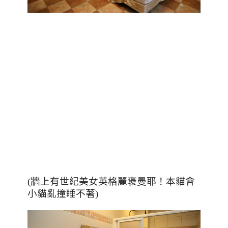
(
牆上有世紀美女英格麗褒曼耶！本貓會
小貓亂撞睡不著
)