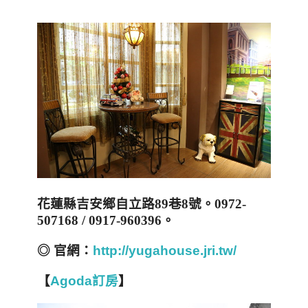
花蓮縣吉安鄉自立路
89
巷
8
號
。
0972-
507168 / 0917-960396
。
◎
官網：
http://yugahouse.jri.tw/
【
Agoda訂房
】