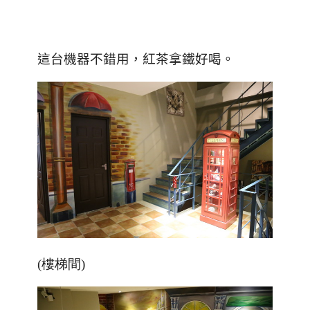
這台機器不錯用，紅茶拿鐵好喝。
(樓梯間)