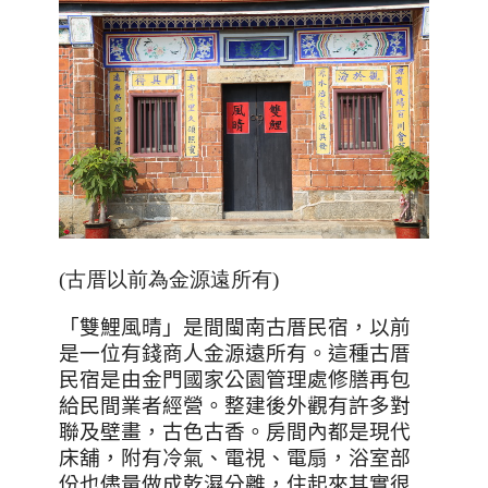
(古厝以前為金源遠所有)
「雙鯉風晴」是間閩南古厝民宿，以前
是一位有錢商人金源遠所有。這種古厝
民宿是由金門國家公園管理處修膳再包
給民間業者經營。整建後外觀有許多對
聯及壁畫，古色古香。房間內都是現代
床舖，附有冷氣、電視、電扇，浴室部
份也儘量做成乾濕分離，住起來其實很