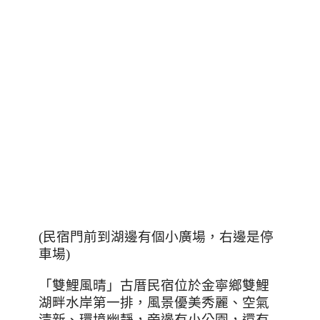
(民宿門前到湖邊有個小廣場，右邊是停
車場)
「雙鯉風晴」古厝民宿位於金寧鄉雙鯉
湖畔水岸第一排，風景優美秀麗、空氣
清新、環境幽靜，旁邊有小公園，還有