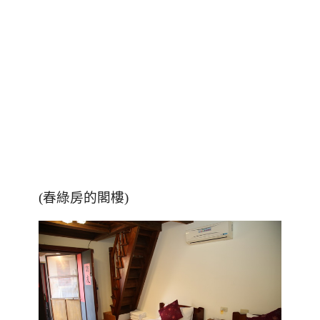
(春綠房的閣樓)