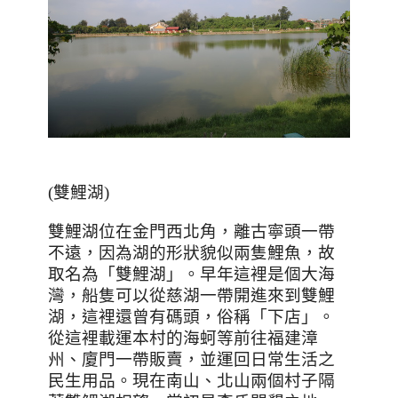
(雙鯉湖)
雙鯉湖位在金門西北角，離古寧頭一帶
不遠，因為湖的形狀貌似兩隻鯉魚，故
取名為「雙鯉湖」。早年這裡是個大海
灣，船隻可以從慈湖一帶開進來到雙鯉
湖，這裡還曾有碼頭，俗稱「下店」。
從這裡載運本村的海蚵等前往福建漳
州、廈門一帶販賣，並運回日常生活之
民生用品。現在南山、北山兩個村子隔