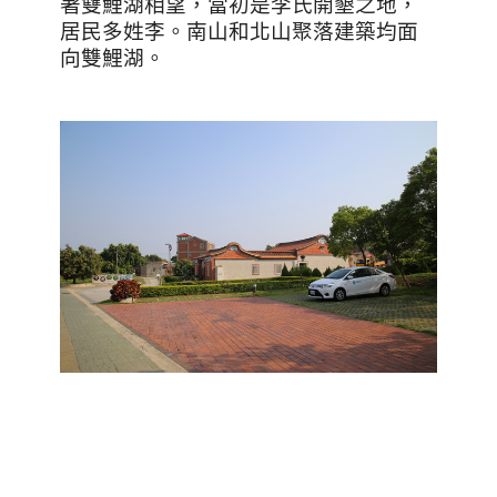
著雙鯉湖相望，當初是李氏開墾之地，
居民多姓李。南山和北山聚落建築均面
向雙鯉湖。