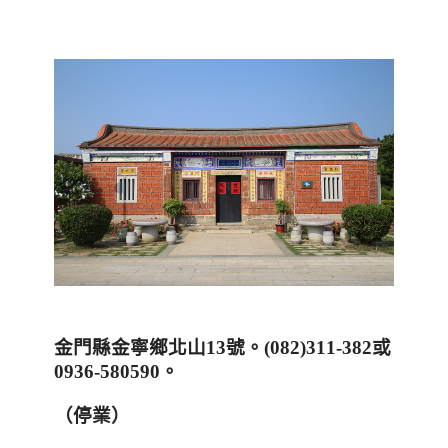
金門縣金寧鄉北山
13
號。
(082)311-382
或
0936-580590
。
（停業）