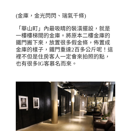
(
金庫，金光閃閃、瑞氣千條
)
「華山町」內最吸睛的裝潢擺設，就是
一樓樓梯間的金庫。將原本二樓金庫的
鐵門搬下來，放置很多假金條，佈置成
金庫的樣子，鐵門重達
2
百多公斤呢！這
裡不但是住房客人一定會來拍照的點，
也有很多
IG
客慕名而來。