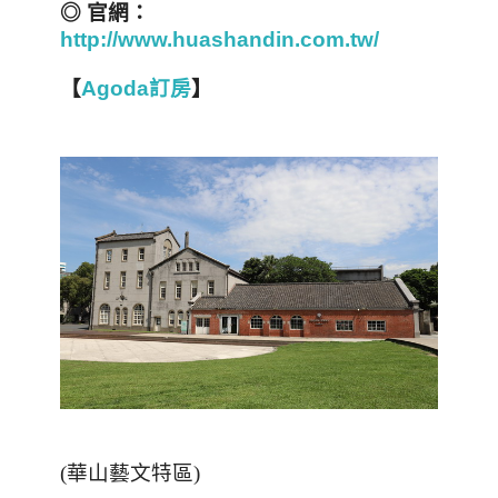
◎
官網：
http://www.huashandin.com.tw/
【
Agoda訂房
】
(
華山藝文特區
)