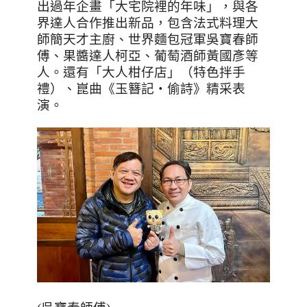
出過年企畫「大宅院裡的年味」，與各
界達人合作推出新品，包含法式料理大
師簡天才主廚、世界麵包冠軍吳寶春師
傅、果醬達人柯亞、葡萄酒師黃國彥等
人。還有「大人柑仔店」（特色拌手
禮）、崑曲《玉簪記‧偷詩》精采表
演。