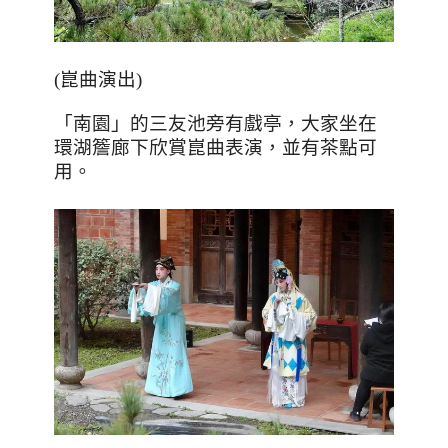
(崑曲演出)
「南園」的三友池旁有戲亭，大家坐在
環湖簷廊下欣賞崑曲表演，並有茶點可
用。