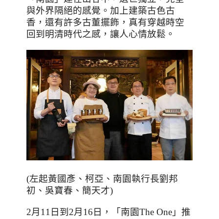
與外界隔絕的感覺。加上建築古色古
香，還有許多古董擺飾，真有穿越時空
回到明清時代之感，讓人心情放鬆。
(
左起黃國彥、柯亞、南園執行長劉邦
初、吳寶春、簡天才
)
2
月
11
日到
2
月
16
日，「南園
The One
」推