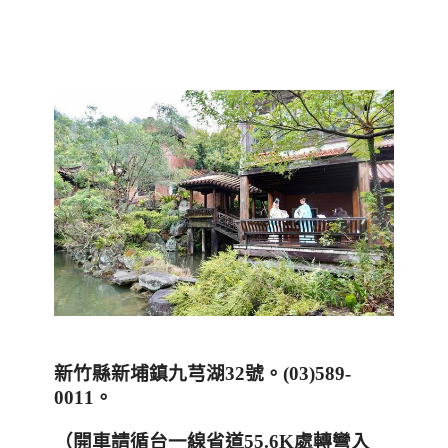
新竹縣新埔鎮九芎湖
32
號。
(03)589-
0011
。
（開車請循台一線省道
55.6K
處轉彎入