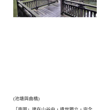
(池塘與曲橋)
「南園」建在山谷中，遺世獨立，完全