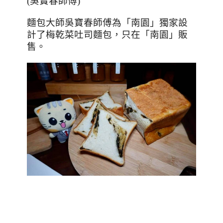
(
吳寶春師傅
)
麵包大師吳寶春師傅為「南園」獨家設
計了梅乾菜吐司麵包，只在「南園」販
售。