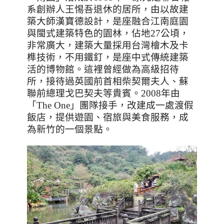
系創辦人王惕吾退休的居所，由以故建
築大師漢寶德設計，是座融合江南庭園
與閩式建築特色的園林，佔地
27
公頃，
非常廣大，建築大量採用台灣檜木及卡
榫技術，不用鐵釘，是座中式傳統建築
活的博物館。這裡曾經做為高級招待
所，接待過英國前首相柴契爾夫人、蘇
聯前總理戈巴契夫等貴賓。
2008
年由
「
The One
」團隊接手，改建成一處渡假
飯店，提供遊園、宿旅與美食服務，成
為新竹的一個景點。