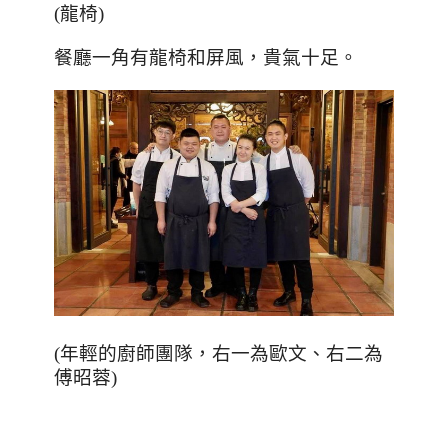
(
龍椅
)
餐廳一角有龍椅和屏風，貴氣十足。
(
年輕的廚師團隊，右一為歐文、右二為
傅昭蓉
)