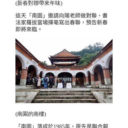
(新春對聯帶來年味)
這天「南園」邀請向陽老師做對聯、書
法家羅拔當場揮毫寫出春聯，預告新春
即將來臨。
(南園的南樓)
「南園」落成於
1985
年，原先是聯合報