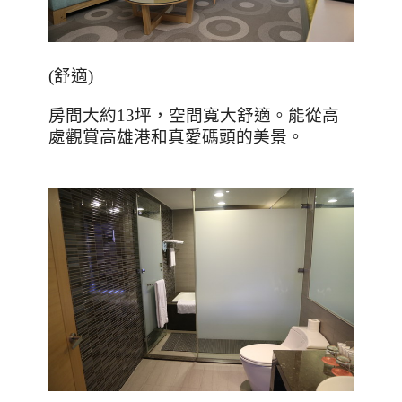
(舒適)
房間大約
13
坪，空間寬大舒適。能從高
處觀賞高雄港和真愛碼頭的美景。