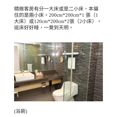
精緻客房有分一大床或是二小床，本貓
住的是兩小床。
200cm*200cm*1
張（
1
大床）或
120cm*200cm*2
張（
2
小床）。
這床好好睡，一覺到天明。
(
浴廁
)