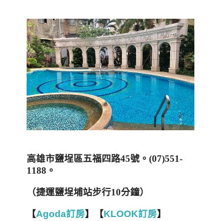
高雄市鹽埕區五福四路
45
號。
(07)551-
1188
。
（捷運鹽埕埔站步行
10
分鐘）
【
Agoda訂房
】【
KLOOK訂房
】