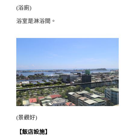
(
浴廁
)
浴室是淋浴間。
(
景觀好
)
【飯店設施】