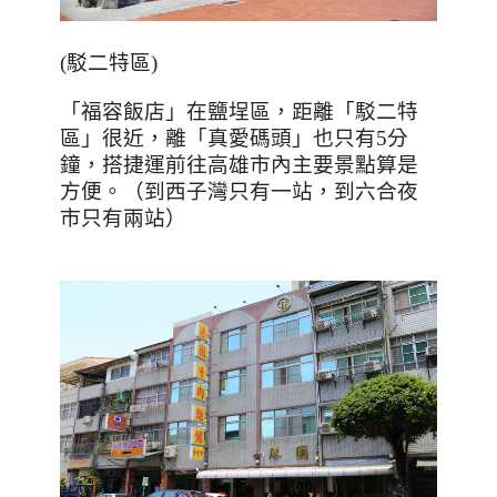
(
駁二特區
)
「福容飯店」在鹽埕區，距離「駁二特
區」很近，離「真愛碼頭」也只有
5
分
鐘，搭捷運前往高雄市內主要景點算是
方便。（到西子灣只有一站，到六合夜
市只有兩站）