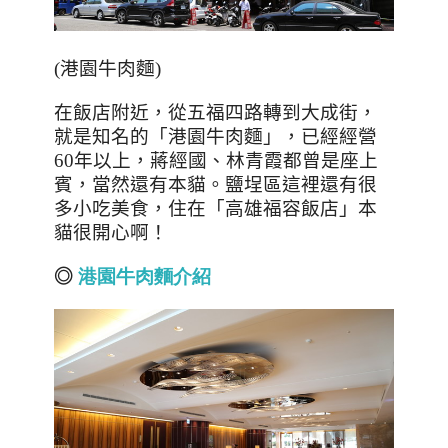
(
港園牛肉麵
)
在飯店附近，從五福四路轉到大成街，
就是知名的「港園牛肉麵」，已經經營
60
年以上，蔣經國、林青霞都曾是座上
賓，當然還有本貓。鹽埕區這裡還有很
多小吃美食，住在「高雄福容飯店」本
貓很開心啊！
◎
港園牛肉麵介紹