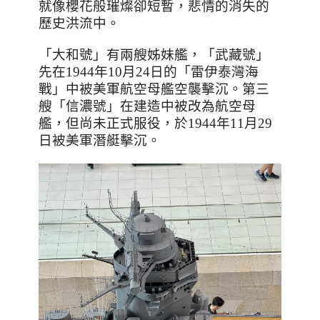
就像櫻花般璀燦卻短暫，悲情的消失的
歷史洪流中。
「大和號」有兩艘姊妹艦，「武藏號」
先在
1944
年
10
月
24
日的「雷伊泰灣海
戰」中被美軍航空母艦空襲擊沉。第三
艘「信濃號」在建造中被改為航空母
艦，但尚未正式服役，於
1944
年
11
月
29
日被美軍潛艇擊沉。