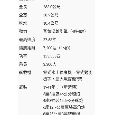
全長
公尺
263.0
全寬
公尺
38.9
吃水
公尺
10.4
動力
蒸氣渦輪引擎（
座
軸）
4
4
最高速度
節
27.68
續航距離
浬（
節）
7,200
16
功率
匹
153,553
乘員
人
3,300
艦載機
零式水上偵察機
、
零式觀測
機等
，
最大載搭機
架
7
武裝
年：（新造時）
1941
座
連裝
艦炮
3
3
46公分
座
連裝
艦炮
4
3
15.5公分
座
連裝高角炮
6
12.7公釐
座
連裝機槍
8
25公釐
3