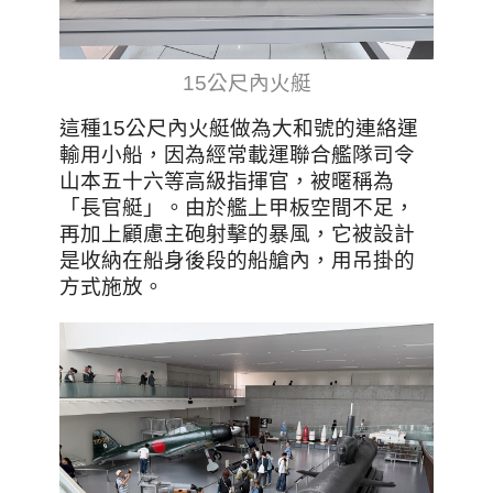
15公尺內火艇
這種15公尺內火艇做為大和號的連絡運
輸用小船，因為經常載運聯合艦隊司令
山本五十六等高級指揮官，被暱稱為
「長官艇」
。由於
艦上甲板空間不足，
再加上顧慮主砲射擊的暴風，它被設計
是收納在船身後段的船艙內，用吊掛的
方式施放
。