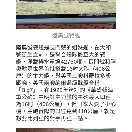
陸奧號戰艦
陸奧號戰艦是長門號的姐妹艦，在大和
號誕生之前，是聯合艦隊最巨大的戰
艦，滿載排水量達42750噸。長門號和陸
奧號是世界首批搭載16吋大砲（406公
厘）的主力艦，與美國三艘科羅拉多級
戰艦、英國兩艘納爾遜級戰艦合稱
「Big7」。在1922年簽訂的《華盛頓海
軍公約》中明訂主力艦的主砲最大口徑
為16吋（406公厘），
但日本人耍了小心
機，主砲實際的口徑達到410公厘，就是
想要比列強的對手再強一點。