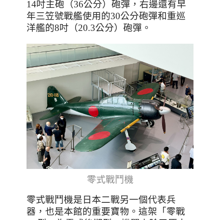
14吋主砲（36公分）砲彈，右邊還有早
年三笠號戰艦使用的30公分砲彈和重巡
洋艦的8吋（20.3公分）砲彈。
零式戰鬥機
零式戰鬥機是日本二戰另一個代表兵
器，也是本館的重要寶物。這架「零戰