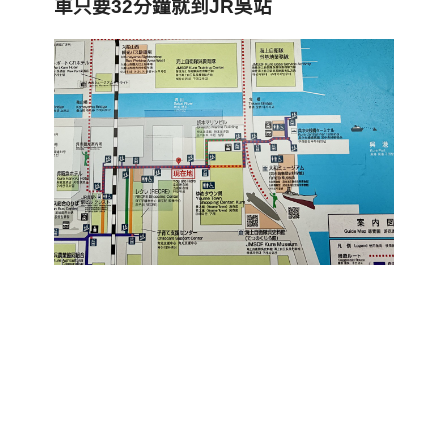
車只要32
分鐘就到JR
吳站