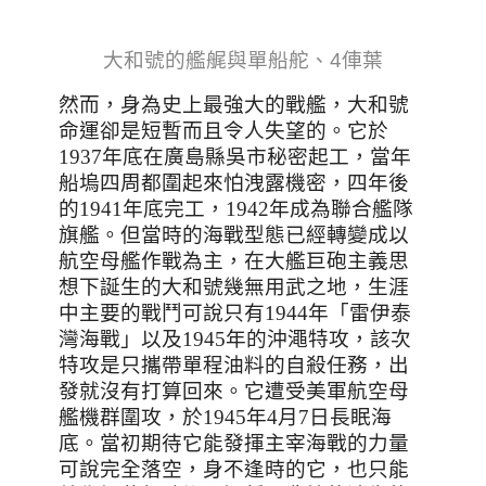
大和號的艦艉與單船舵、4俥葉
然而，身為史上最強大的戰艦，大和號
命運卻是短暫而且令人失望的。它於
1937
年底在廣島縣吳市秘密起工，當年
船塢四周都圍起來怕洩露機密，四年後
的
1941
年底完工，
1942
年成為聯合艦隊
旗艦。但當時的海戰型態已經轉變成以
航空母艦作戰為主，在大艦巨砲主義思
想下誕生的大和號幾無用武之地，生涯
中主要的戰鬥可說只有
1944
年
「
雷伊泰
灣海戰
」
以及
1945
年的沖澠特攻，該次
特攻是只攜帶單程油料的自殺任務，出
發就沒有打算回來。它遭受美軍航空母
艦機群圍攻，於1945年4月7日長眠海
底。當初期待它能發揮主宰海戰的力量
可說完全落空，身不逢時的它，也只能