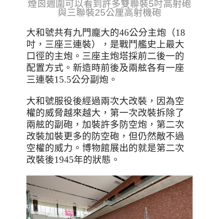
煙囪週圍可以看到許多雙聯裝5吋高射砲
與三聯裝25公厘高射機砲
大和號共有九門龐大的46公分主炮（18
吋，三座三連裝），是戰鬥艦史上最大
口徑的主炮。
三座主炮塔採前二後一的
配置方式。新造時
前後及兩舷各有一座
三連裝15.5公分副炮。
大和號服役後經過兩次大改裝，因為空
權的威脅越來越大，第一次改裝拆除了
兩舷的副砲，加裝許多防空炮，第二次
改裝加裝更多的防空砲，但仍然敵不過
空權的威力。博物館展出的就是第二次
改裝後1945年的狀態。