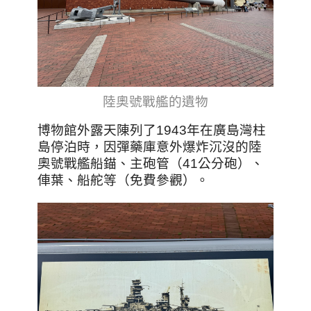
陸奧號戰艦的遺物
博物館外露天陳列了1943年在廣島灣柱
島停泊時，因彈藥庫意外爆炸沉沒的陸
奧號戰艦船錨、主砲管（41公分砲）、
俥葉、船舵等（免費參觀）。