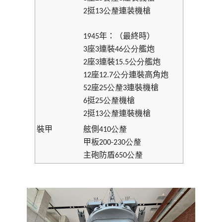
挺
連装機槍
2
13公釐
年：（最終時）
1945
座
連裝
艦炮
3
3
46公分
座
連裝
艦炮
2
3
15.5公分
座
連裝高角炮
12
12.7公分
座
連裝機槍
52
25公釐
3
挺
機槍
6
25公釐
挺
連裝機槍
2
13公釐
裝甲
舷側
410公釐
甲板
200-230公釐
主砲防盾
650公釐