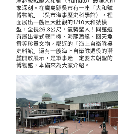
屬超級戰艦大和號（Yamato）最讓人印
象深刻。在廣島縣吳市有一座「大和號
博物館」（吳市海事歷史科學
館），裡
面展出一艘巨大壯觀的1/10大和號模
型，全長26.3公尺，氣勢驚人！同館還
有展出零式戰鬥機、海龍潛艇、回天魚
雷等珍貴文物，鄰近的「海上自衛隊吳
史料館」還有一艘海上自衛隊退役的潛
艦開放展示，是軍事迷一定要去朝聖的
博物館，本貓來為大家介紹。