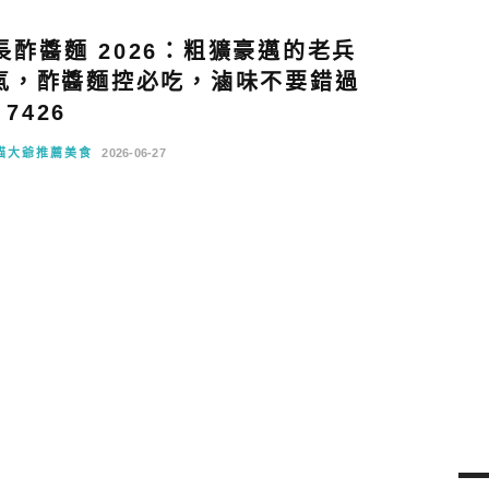
酢醬麵 2026：粗獷豪邁的老兵
氣，酢醬麵控必吃，滷味不要錯過
7426
貓大爺推薦美食
2026-06-27