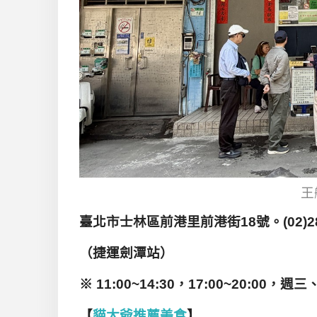
王
臺北市士林區前港里前港街18
號
。(02)2
（
捷運劍潭站
）
※ 11:00~14:30，17:00~20:00，週
【
貓大爺推薦美食
】