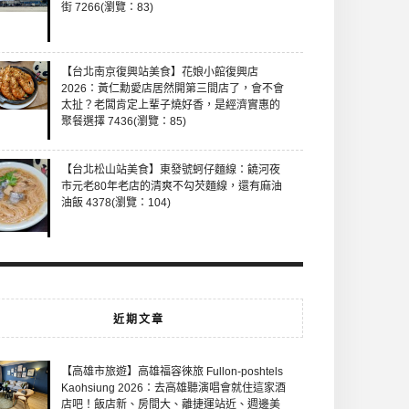
街 7266(瀏覽：83)
【台北南京復興站美食】花娘小館復興店
2026：黃仁勳愛店居然開第三間店了，會不會
太扯？老闆肯定上輩子燒好香，是經濟實惠的
聚餐選擇 7436(瀏覽：85)
【台北松山站美食】東發號蚵仔麵線：饒河夜
市元老80年老店的清爽不勾芡麵線，還有麻油
油飯 4378(瀏覽：104)
近期文章
【高雄市旅遊】高雄福容徠旅 Fullon-poshtels
Kaohsiung 2026：去高雄聽演唱會就住這家酒
店吧！飯店新、房間大、離捷運站近、週邊美