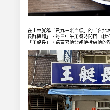
在士林膩稱「貢丸＋米血糕」的「台北
長酢醬麵」，每日中午用餐時間門口就
「王艇長」，還賣著他父親傳授給他的