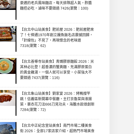
豪邁的老兵風味麵店，每天排隊超人氣，酢醬
麵控必吃，滷味不要錯過 7426(瀏覽：100)
【台北中山站美食】肥前屋 2026：肥前屋肥來
了！七條通1970年創立饅魚飯名店震憾回歸，
「針線包」不見了，再現懷念的老味道
7318(瀏覽：62)
【台北善導寺站美食】青嬌膠原麵館 2026：米
其林必比登！超香濃的蟹黃麵、充滿膠原蛋白
的黃金雞湯，一個人就可以享受，小菜強大不
要錯過 7437(瀏覽：116)
【台北象山站美食】劉家宴 2026：烤鴨撐竿
跳！信義區新開幕中餐廳，主打京魯菜與淮揚
菜，蓑衣花刀法666刀見功夫，海膽水餃很創新
7284(瀏覽：72)
【台北中正紀念堂站美食】南門市場二樓美食
街 2026：全部17家店家介紹，超熱門市場美食