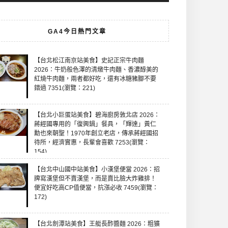
GA4今日熱門文章
【台北松江南京站美食】史記正宗牛肉麵
2026：牛奶般色澤的清燉牛肉麵、香濃醇美的
紅燒牛肉麵，兩者都好吃，還有冰糖豬腳不要
錯過 7351(瀏覽：221)
【台北小巨蛋站美食】碧海廚房敦北店 2026：
蔣經國專用的「復興鍋」餐具，「輝達」黃仁
勳也來朝聖！1970年創立老店，傳承蔣經國招
待所，經濟實惠，長輩會喜歡 7253(瀏覽：
154)
【台北中山國中站美食】小漢堡便當 2026：招
牌寫漢堡但不賣漢堡，而是賣比臉大炸雞排！
便宜好吃高CP值便當，抗漲必收 7459(瀏覽：
172)
【台北劍潭站美食】王艇長酢醬麵 2026：粗獷