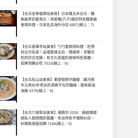
【台北忠孝復興站美食】日本橋玉井台北：鰻
魚飯界的愛馬仕，用星鰻(穴子)做的特色鰻魚飯
會席料理，日本名店海外分店 6907(線上：7)
【台北善導寺站美食】勺勺客陜西料理：吃得
到古代名菜！品嚐慈禧太后、隋煬帝、宋徽宗
吃的仿古佳餚，有文化底蘊的美味特色餐廳，
招牌泡饃必吃 7010(線上：6)
【台北松山站美食】東發號蚵仔麵線：饒河夜
市元老80年老店的清爽不勾芡麵線，還有麻油
油飯 4378(線上：6)
【台北六張犁站美食】湘鼎坊 2026：蔣經國總
統私人廚師開的餐廳，老派特色平價熱炒店，
砂鍋魚頭是招牌 7184(線上：5)