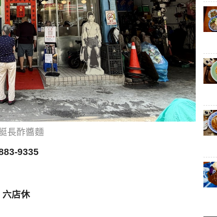
艇長酢醬麵
883-9335
三、六店休