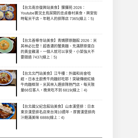
【台北南京復興站美食】猓玀苑 2026：
Youtube實況主鳥屎開的忠貞眷村美食，興安街
時髦米干店，年輕人的排隊店 7365(線上：5)
【台北善導寺站美食】青嬌膠原麵館 2026：米
其林必比登！超香濃的蟹黃麵、充滿膠原蛋白
的黃金雞湯，一個人就可以享受，小菜強大不
要錯過 7437(線上：5)
【台北北門站美食】江牛樓：外國和尚會唸
經，日本主廚煮牛肉麵好吃耶！突破傳統紅燒
牛肉麵框架，米其林入選排隊熱門店，每天限
量66位客人，晚來吃不到 6819(線上：4)
【台北國父紀念館站美食】山本漢堡排：日本
東京漢堡排名店來台灣10週年，厚實漢堡排肉
汁飽滿美味 6888(線上：4)