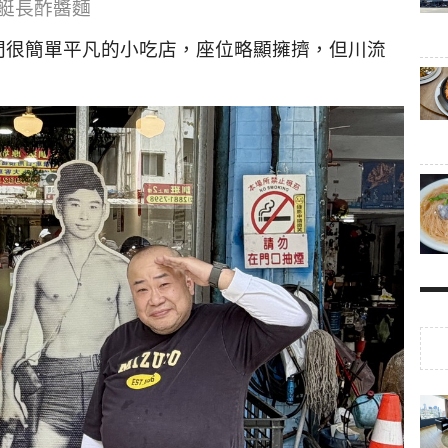
艇長酢醬麵
間很簡單平凡的小吃店，座位略顯擁擠，但川流