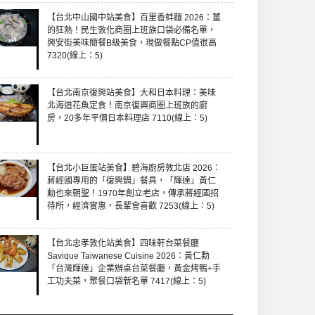
【台北中山國中站美食】百里香蚌麵 2026：薑
的狂熱！民生敦化商圈上班族口袋必備名單，
興安街美味簡餐B級美食，現做餐點CP值很高
7320(線上：5)
【台北南京復興站美食】大和日本料理：美味
北海道花魚定食！南京復興商圈上班族的廚
房，20多年平價日本料理店 7110(線上：5)
【台北小巨蛋站美食】碧海廚房敦北店 2026：
蔣經國專用的「復興鍋」餐具，「輝達」黃仁
勳也來朝聖！1970年創立老店，傳承蔣經國招
待所，經濟實惠，長輩會喜歡 7253(線上：5)
【台北忠孝敦化站美食】四味軒台菜餐廳
Savique Taiwanese Cuisine 2026：黃仁勳
「台灣輝達」企業辦桌台菜餐廳，黃金烤鴨+手
工功夫菜，聚餐口袋新名單 7417(線上：5)