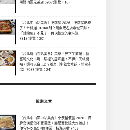
阿財肉圓兄弟店 6967(瀏覽：16)
【台北中山站美食】肥前屋 2026：肥前屋肥來
了！七條通1970年創立饅魚飯名店震憾回歸，
「針線包」不見了，再現懷念的老味道
7318(瀏覽：20)
【台北龍山寺站美食】萬華世界下午酒場：新
富町文化市場古蹟裡的居酒屋，不但白天就開
喝，還可以自己DIY辦桌（多餃舍水餃、新富市
場）7087(瀏覽：24)
近期文章
【台北中山國中站美食】小漢堡便當 2026：招
牌寫漢堡但不賣漢堡，而是賣比臉大炸雞排！
便宜好吃高CP值便當，抗漲必收 7459