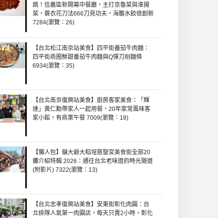
跳！信義區新開幕中餐廳，主打京魯菜與淮揚
菜，蓑衣花刀法666刀見功夫，海膽水餃很創新
7284(瀏覽：26)
【台北松江南京站美食】四平街番茄牛肉麵：
四平街商圈鮮甜番茄牛肉麵與Q彈刀削麵條
6934(瀏覽：35)
【台北南京復興站美食】廚房客家美食：「輝
達」黃仁勳帶家人一起用餐，20年家常風味客
家小館，有商業午餐 7009(瀏覽：18)
【懶人包】貓大爺大稻埕慈聖宮美食街全部20
攤介紹特輯 2026：通往台北老味道的時光隧道
(附影片) 7322(瀏覽：13)
【台北忠孝復興站美食】安東街彰化肉圓：台
北排隊人氣第一肉圓店，每天只賣2小時，彰化