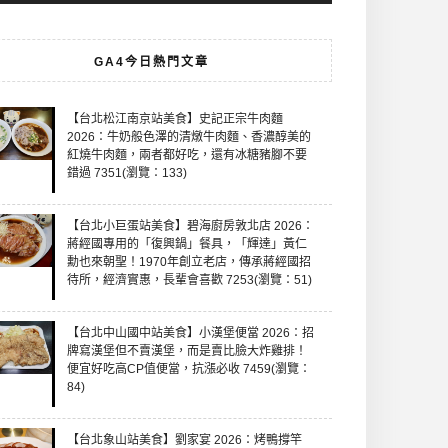
GA4今日熱門文章
【台北松江南京站美食】史記正宗牛肉麵
2026：牛奶般色澤的清燉牛肉麵、香濃醇美的
紅燒牛肉麵，兩者都好吃，還有冰糖豬腳不要
錯過 7351(瀏覽：133)
【台北小巨蛋站美食】碧海廚房敦北店 2026：
蔣經國專用的「復興鍋」餐具，「輝達」黃仁
勳也來朝聖！1970年創立老店，傳承蔣經國招
待所，經濟實惠，長輩會喜歡 7253(瀏覽：51)
【台北中山國中站美食】小漢堡便當 2026：招
牌寫漢堡但不賣漢堡，而是賣比臉大炸雞排！
便宜好吃高CP值便當，抗漲必收 7459(瀏覽：
84)
【台北象山站美食】劉家宴 2026：烤鴨撐竿