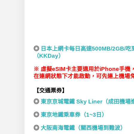
◎
日本上網卡每日高速500MB/2GB/
（KKDay）
※
虛擬eSIM
卡主要適用於iPhone
手機
在連網狀態下才能啟動，可先連上機場免費
【交通票券】
◎
東京京城電鐵 Sky Liner（成田機
◎
東京地鐵乘車券（1~3日）
◎
大阪南海電鐵（關西機場到難波）