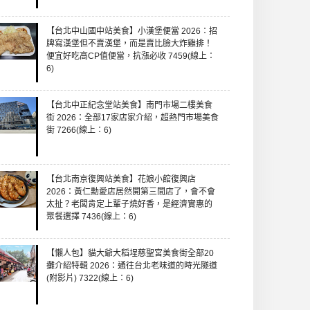
【台北中山國中站美食】小漢堡便當 2026：招
牌寫漢堡但不賣漢堡，而是賣比臉大炸雞排！
便宜好吃高CP值便當，抗漲必收 7459(線上：
6)
【台北中正紀念堂站美食】南門市場二樓美食
街 2026：全部17家店家介紹，超熱門市場美食
街 7266(線上：6)
【台北南京復興站美食】花娘小館復興店
2026：黃仁勳愛店居然開第三間店了，會不會
太扯？老闆肯定上輩子燒好香，是經濟實惠的
聚餐選擇 7436(線上：6)
【懶人包】貓大爺大稻埕慈聖宮美食街全部20
攤介紹特輯 2026：通往台北老味道的時光隧道
(附影片) 7322(線上：6)