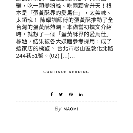
豔，吃一顆變粉絲、吃兩顆會升天！根
本是「蛋黃酥界的愛馬仕」，太美味、
太銷魂！ 陳耀訓師傅的蛋黃酥推動了全
台灣的蛋黃酥熱潮，本貓當初撰文介紹
時，就想了一個「蛋黃酥界的愛馬仕」
標題，結果被各大媒體參考採用，成了
這家店的標籤。 台北市松山區敦化北路
244巷51號。(02) […]…
CONTINUE READING
By
MAOMI