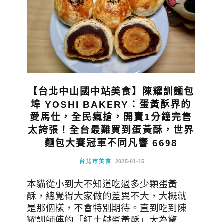
【台北中山國中站美食】陳耀訓麵包
埠 YOSHI BAKERY：蛋黃酥界的
愛馬仕，全民瘋搶，開賣1分鐘完售
太誇張！全台最難買到蛋黃酥，世界
麵包大賽冠軍不同凡響 6698
台北市美食
2025-01-15
本貓從小到大不知道吃過多少顆蛋黃
酥，總覺得大家做的差異不大，大概就
是那個樣，不會特別期待。直到吃到陳
耀訓師傅的「紅土鹹蛋黃酥」大為驚