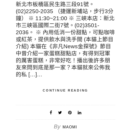
新北市板橋區民生路三段91號。
(02)2250-2035 （捷運新埔站，步行3分
鐘） ※ 11:30~21:00 ※ 三峽本店：新北
市三峽區國際二街7號。(02)3501-
2036。 ※ 內用低消一份甜點，可點咖啡
或紅茶，提供飲水與洗手間 (本貓上節目
介紹) 本貓在《非凡News金探號》節目
中曾介紹一家蛋糕甜點店，有得到冠軍
的厲害蛋糕，非常好吃！播出後許多朋
友來問到底是那一家？本貓就來公佈我
的私 […]…
CONTINUE READING
By
MAOMI