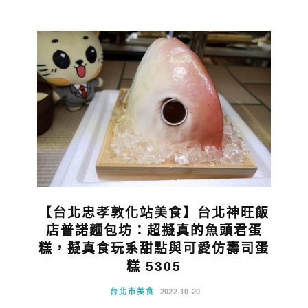
【台北忠孝敦化站美食】台北神旺飯
店普諾麵包坊：超擬真的魚頭君蛋
糕，擬真食玩系甜點與可愛仿壽司蛋
糕 5305
台北市美食
2022-10-20