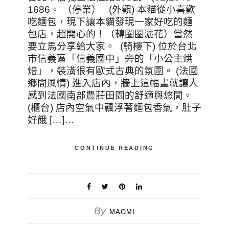
1686。 （停業） (外觀) 本貓從小喜歡
吃麵包，現下讓本貓發現一家好吃的麵
包店，超開心的！（轉圈圈灑花）當然
要立馬分享給大家。 (騎樓下) 位於台北
市信義區「信義國中」旁的「小公主烘
焙」，裝潢很有歐式古典的氛圍。 (法國
鄉間風情) 進入店內，牆上這幅畫就讓人
感到法國南部農莊田園的舒適與悠閒。
(櫃台) 店內空氣中飄浮著麵包香氣，肚子
好餓 […]…
CONTINUE READING
By
MAOMI