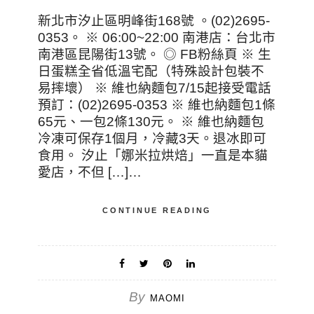
新北市汐止區明峰街168號 。(02)2695-
0353。 ※ 06:00~22:00 南港店：台北市
南港區昆陽街13號。 ◎ FB粉絲頁 ※ 生
日蛋糕全省低溫宅配（特殊設計包裝不
易摔壞） ※ 維也納麵包7/15起接受電話
預訂：(02)2695-0353 ※ 維也納麵包1條
65元、一包2條130元。 ※ 維也納麵包
冷凍可保存1個月，冷藏3天。退冰即可
食用。 汐止「娜米拉烘焙」一直是本貓
愛店，不但 […]…
CONTINUE READING
By
MAOMI