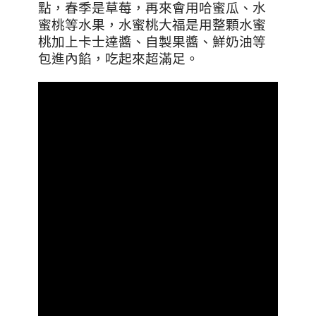
點，春季是草莓，再來會用哈蜜瓜、水
蜜桃等水果，水蜜桃大福是用整顆水蜜
桃加上卡士達醬、自製果醬、鮮奶油等
包進內餡，吃起來超滿足
。