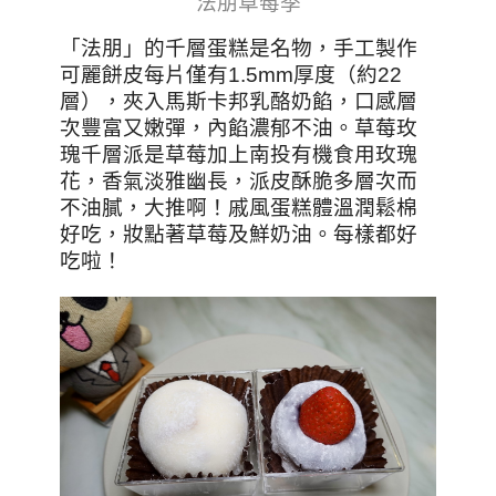
法朋草莓季
「法朋」的千層蛋糕是名物，手工製作
可麗餅皮每片僅有1.5mm厚度（約22
層），夾入馬斯卡邦乳酪奶餡，口感層
次豐富又嫩彈，內餡濃郁不油。草莓玫
瑰千層派是草莓加上南投有機食用玫瑰
花，香氣淡雅幽長，派皮酥脆多層次而
不油膩，大推啊！戚風蛋糕體溫潤鬆棉
好吃，妝點著草莓及鮮奶油。每樣都好
吃啦！