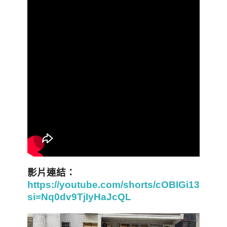
影片連結：
https://youtube.com/shorts/cOBIGi13mw8
si=Nq0dv9TjIyHaJcQL