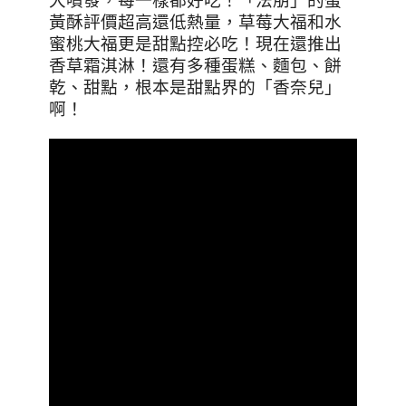
大噴發，每一樣都好吃！「法朋」的蛋
黃酥評價超高還低熱量，草莓大福和水
蜜桃大福更是甜點控必吃！現在還推出
香草霜淇淋！還有多種蛋糕、麵包、餅
乾、甜點，根本是甜點界的「香奈兒」
啊！