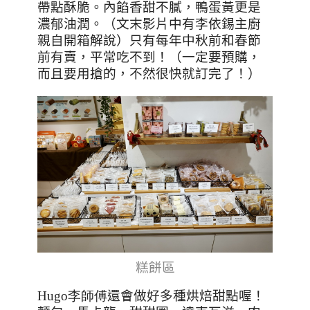
帶點酥脆。內餡香甜不膩，鴨蛋黃更是
濃郁油潤。（文末影片中有李依錫主廚
親自開箱解說）只有每年中秋前和春節
前有賣，平常吃不到！（一定要預購，
而且要用搶的，不然很快就訂完了！）
糕餅區
Hugo李師傅
還會做好多種烘焙甜點喔！