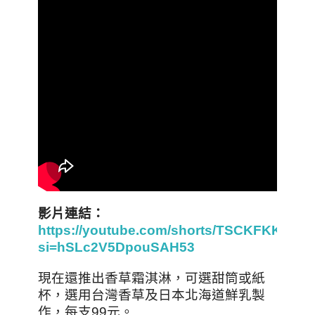
影片連結：
https://youtube.com/shorts/TSCKFKKrIQE
si=hSLc2V5DpouSAH53
現在還推出香草霜淇淋，可選甜筒或紙
杯，選用台灣香草及日本北海道鮮乳製
作
，
每支99元。