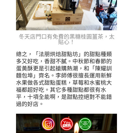
冬天店門口有免費的黑糖桂圓薑茶，太
貼心！
總之，「法朋烘焙甜點坊」的甜點種類
多又好吃，香甜不膩。中秋節和春節的
蛋黃酥更是引起搶購熱潮，和「陳耀訓
麵包埠」齊名。李師傅很擅長運用新鮮
水果做各式甜點蛋糕，草莓和水蜜桃大
福都超好吃。其它多種甜點都很有水
平，十項全能啊，是甜點控絕對不能錯
過的好店。