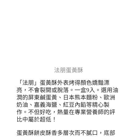
法朋蛋黃酥
「法朋」蛋黃酥外表烤得顏色嬌豔漂
亮，不會裂開或脫落。一盒
9
入。選用油
潤的屏東鹹蛋黃、日本熊本麵粉、歐洲
奶油、嘉義海鹽、紅豆內餡等精心製
作。不但好吃，熱量在專業營養師的評
比中屬於超低！
蛋黃酥餅皮酥香多層次而不膩口，底部