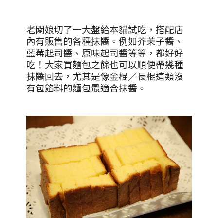
老闆娘切了一大盤給本貓試吃，搭配店
內有販售的各種抹醬。例如芥茉子醬、
藍莓起司醬、原味起司醬等等，都好好
吃！大家買麵包之餘也可以順便帶幾種
抹醬回去，尤其是像金棍／長棍這類沒
有包餡料的麵包最適合抹醬。