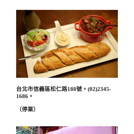
台北市信義區松仁路
188
號
。
(02)2345-
1686
。
（停業
）