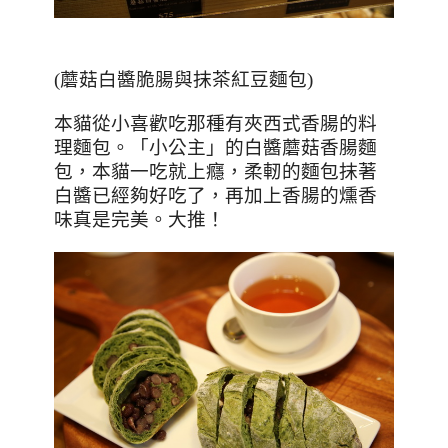
(
蘑菇白醬脆腸與抹茶紅豆麵包
)
本貓從小喜歡吃那種有夾西式香腸的料
理麵包。「小公主」的白醬蘑菇香腸麵
包，本貓一吃就上癮，柔軔的麵包抹著
白醬已經夠好吃了，再加上香腸的燻香
味真是完美。大推！