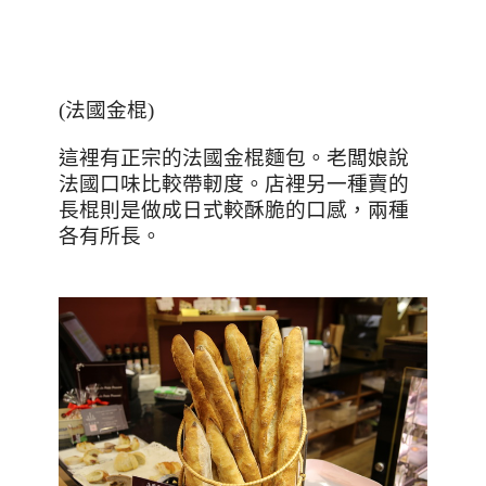
(
法國金棍
)
這裡有正宗的法國金棍麵包。老闆娘說
法國口味比較帶軔度。店裡另一種賣的
長棍則是做成日式較酥脆的口感，兩種
各有所長。