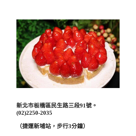
新北市板橋區民生路三段
91
號。
(02)2250-2035
（捷運新埔站，步行
3
分鐘）