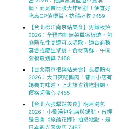
當 2026：招牌寫漢堡但不賣漢
堡，而是賣比臉大炸雞排！便宜好
吃高CP值便當，抗漲必收 7459
【台北松江南京站美食】男鐵板燒
2026：全預約制無菜單鐵板燒，包
廂隱私性高還可以唱歌，適合商務
宴會或慶生聚餐，食材新鮮，午間
套餐最划算 7458
【台北南京復興站美食】長春鵝肉
2026：大口爽吃鵝肉！巷弄小店有
媽媽的味道，上班族省錢吃粗飽，
價格超佛心 7455
【台北六張犁站美食】明月湯包
2026：小籠湯包名店與鍋貼，曾經
是日劇《旅館花嫁》拍攝地點，是
日本觀光客愛店 7457