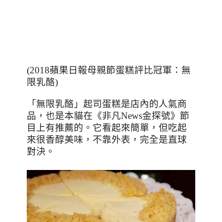
(
2018
蘋果日報母親節蛋糕評比冠軍：無
限乳酪
)
「無限乳酪」起司蛋糕是店內的人氣商
品，也是本貓在《非凡
News
金探號》節
目上有推薦的。它看起來簡單，但吃起
來很香醇美味，不靠外表，完全是直球
對決。