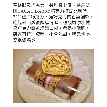
蛋糕體及巧克力一共堆疊七層，使用法
國
CACAO BARRY
巧克力搭配比利時
72%
鈕扣巧克力，讓巧克力的香氣濃郁，
吃起來口感很醇厚滑順，裡頭還添加榛
果巧克力餅乾增添口感，帶點小酥脆。
店家有特別減糖，不會死甜，吃完也不
會很想喝水。