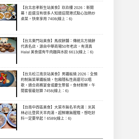
【台北忠孝新生站美食】玖玖樓 2026：新開
幕！趁還沒有很多人知道這間港式點心加熱炒
桌菜，快來享用 7408(線上：6)
【台北東門站美食】馬叔餅舖：傳統北方燒餅
代表名店，源自中華商場50年老店，有清真
Halal 美食還有牛肉麵與水餃 6613(線上：6)
【台北松江南京站美食】男鐵板燒 2026：全預
約制無菜單鐵板燒，包廂隱私性高還可以唱
歌，適合商務宴會或慶生聚餐，食材新鮮，午
間套餐最划算 7458(線上：6)
【台南中西區美食】大菜市無名羊肉湯：米其
林必比登昇天羊肉湯，超鮮嫩無腥羶，想吃好
料一定要早起！6589(線上：6)