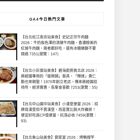
GA4今日熱門文章
【台北松江南京站美食】史記正宗牛肉麵
2026：牛奶般色澤的清燉牛肉麵、香濃醇美的
紅燒牛肉麵，兩者都好吃，還有冰糖豬腳不要
錯過 7351(瀏覽：147)
【台北小巨蛋站美食】碧海廚房敦北店 2026：
蔣經國專用的「復興鍋」餐具，「輝達」黃仁
勳也來朝聖！1970年創立老店，傳承蔣經國招
待所，經濟實惠，長輩會喜歡 7253(瀏覽：55)
【台北中山國中站美食】小漢堡便當 2026：招
牌寫漢堡但不賣漢堡，而是賣比臉大炸雞排！
便宜好吃高CP值便當，抗漲必收 7459(瀏覽：
93)
【台北象山站美食】劉家宴 2026：烤鴨撐竿