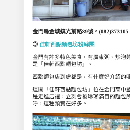
金門縣金城鎮光前路
89
號
。
(082)373105
◎
佳軒西點麵包坊粉絲團
金門有許多特色美食
，有廣東粥、炒泡
是「
佳軒西點麵包坊
」。
西點麵包店到處都是
，有什麼好介紹的
這間「
佳軒西點麵包坊
」位在金門高中
是走進店裡，立刻會被琳瑯滿目的麵包
呼，這種類實在好多。