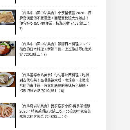
【台北中山國中站美食】小漢堡便當 2026：招
牌寫漢堡但不賣漢堡，而是賣比臉大炸雞排！
便宜好吃高CP值便當，抗漲必收 7459(線上：
7)
【台北中山國中站美食】躼腳日本料理 2026：
很台的日本料理，新鮮平價，上班族排隊B級美
食 7201(線上：7)
【台北善導寺站美食】勺勺客陜西料理：吃得
到古代名菜！品嚐慈禧太后、隋煬帝、宋徽宗
吃的仿古佳餚，有文化底蘊的美味特色餐廳，
招牌泡饃必吃 7010(線上：6)
【台北奇岩站美食】我家客家小館-傳承茶蝦飯
2026：特色茶蝦飯火鍋二吃，北投30年老店美
味實惠的客家菜 7248(線上：6)