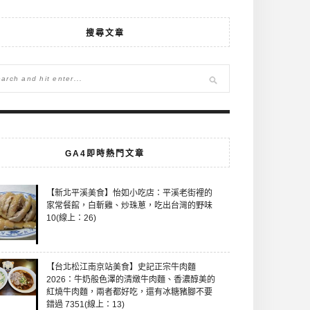
搜尋文章
GA4即時熱門文章
【新北平溪美食】怡如小吃店：平溪老街裡的
家常餐館，白斬雞、炒珠蔥，吃出台灣的野味
10(線上：26)
【台北松江南京站美食】史記正宗牛肉麵
2026：牛奶般色澤的清燉牛肉麵、香濃醇美的
紅燒牛肉麵，兩者都好吃，還有冰糖豬腳不要
錯過 7351(線上：13)