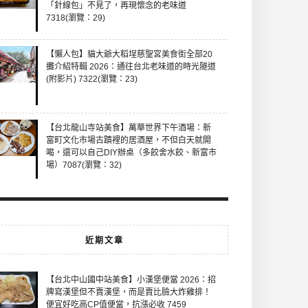
「針線包」不見了，再現懷念的老味道
7318(瀏覽：29)
【懶人包】貓大爺大稻埕慈聖宮美食街全部20
攤介紹特輯 2026：通往台北老味道的時光隧道
(附影片) 7322(瀏覽：23)
【台北龍山寺站美食】萬華世界下午酒場：新
富町文化市場古蹟裡的居酒屋，不但白天就開
喝，還可以自己DIY辦桌（多餃舍水餃、新富市
場）7087(瀏覽：32)
近期文章
【台北中山國中站美食】小漢堡便當 2026：招
牌寫漢堡但不賣漢堡，而是賣比臉大炸雞排！
便宜好吃高CP值便當，抗漲必收 7459