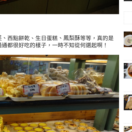
芙
、
西點餅乾、生日蛋糕
、鳳梨酥
等等，真的是
通通都很好吃的樣子，一時不知從何選起啊！