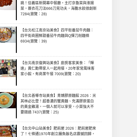
跳！信義區新開幕中餐廳，主打京魯菜與淮揚
菜，蓑衣花刀法666刀見功夫，海膽水餃很創新
7284(瀏覽：28)
【台北松江南京站美食】四平街番茄牛肉麵：
四平街商圈鮮甜番茄牛肉麵與Q彈刀削麵條
6934(瀏覽：39)
【台北南京復興站美食】廚房客家美食：「輝
達」黃仁勳帶家人一起用餐，20年家常風味客
家小館，有商業午餐 7009(瀏覽：20)
【台北善導寺站美食】青嬌膠原麵館 2026：米
其林必比登！超香濃的蟹黃麵、充滿膠原蛋白
的黃金雞湯，一個人就可以享受，小菜強大不
要錯過 7437(瀏覽：25)
【台北中山站美食】肥前屋 2026：肥前屋肥來
了！七條通1970年創立饅魚飯名店震憾回歸，