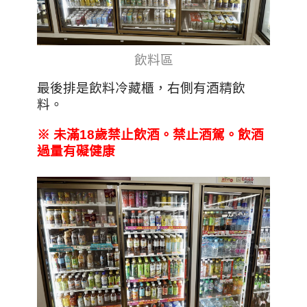
飲料區
最後排是飲料冷藏櫃，右側有酒精飲
料。
※
未滿18
歲禁止飲酒。禁止酒駕。飲酒
過量有礙健康