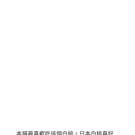
本貓最喜歡吃這個白桃。日本白桃真好