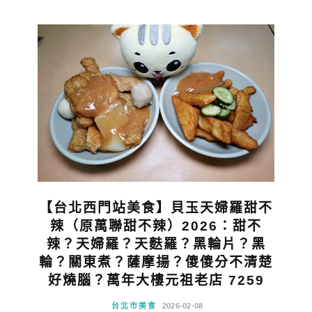
【台北西門站美食】貝玉天婦羅甜不
辣（原萬聯甜不辣）2026：甜不
辣？天婦羅？天麩羅？黑輪片？黑
輪？關東煮？薩摩揚？傻傻分不清楚
好燒腦？萬年大樓元祖老店 7259
台北市美食
2026-02-08