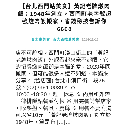
【台北西門站美食】黃記老牌燉肉
飯：1948年創立，西門町老字號超
強焢肉飯搬家，省錢秘技告訴你
6668
台北市美食
貓大爺推薦美食
2024-12-26
店不可貌相。西門町漢口街上的「黃記
老牌燉肉飯」外觀看起來毫不起眼，它
的招牌燉肉飯卻是本貓的愛，2023年底
搬家，但可能很多人還不知道，本貓來
分享。 (舊店面) 台北市漢口街二段25
號。(02)2361-0089。 ※
10:00~18:30，週日休息 ※ 內用和外帶
一律排隊點餐並付帳 ※ 用完餐請幫店家
回收餐盤、餐具、廚餘 ※ 用餐不要附湯
可以省10元 「黃記老牌燉肉飯」創立於
1948年，算是台 […]…