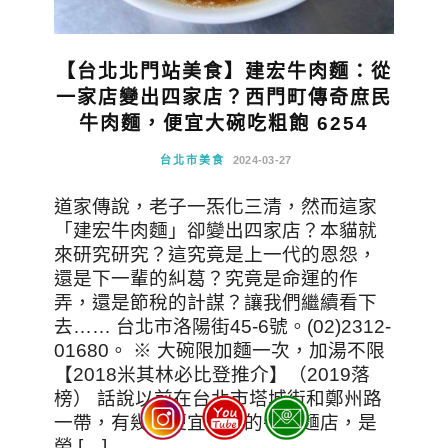
【台北北門站美食】建宏牛肉麵：從
一家店變出四家店？西門町傳奇庶民
牛肉麵，便宜大碗吃粗飽 6254
台北市美食
2024-03-27
道家傳說，老子一炁化三清，然而這家
「建宏牛肉麵」卻變出四家店？本貓就
來研究研究？這究竟是上一代的恩怨，
還是下一輩的糾葛？究竟是命運的作
弄，還是節稅的計謀？讓我們繼續看下
去…… 台北市洛陽街45-6號。(02)2312-
01680。 ※ 大碗限加麵一次，加湯不限
【2018米其林必比登推介】（2019落
榜） 話說以前在台北市塔城街和鄭州路
一帶，有幾家便宜大碗的牛肉麵店，是
勞 […]…