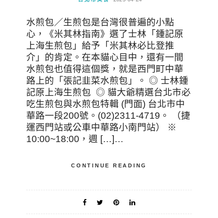
水煎包／生煎包是台灣很普遍的小點
心，《米其林指南》選了士林「鍾記原
上海生煎包」給予「米其林必比登推
介」的肯定。在本貓心目中，還有一間
水煎包也值得這個獎，就是西門町中華
路上的「張記韭菜水煎包」。 ◎ 士林鍾
記原上海生煎包 ◎ 貓大爺精選台北市必
吃生煎包與水煎包特輯 (門面) 台北市中
華路一段200號。(02)2311-4719。 （捷
運西門站或公車中華路小南門站） ※
10:00~18:00，週 […]…
CONTINUE READING