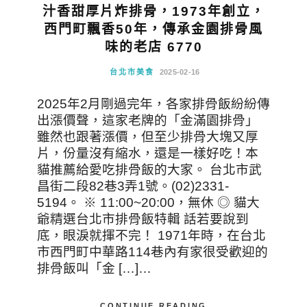
汁香甜厚片炸排骨，1973年創立，
西門町飄香50年，傳承金園排骨風
味的老店 6770
台北市美食
2025-02-16
2025年2月剛過完年，各家排骨飯紛紛傳
出漲價聲，這家老牌的「金滿園排骨」
雖然也跟著漲價，但至少排骨大塊又厚
片，份量沒有縮水，還是一樣好吃！本
貓推薦給愛吃排骨飯的大家。 台北市武
昌街二段82巷3弄1號。(02)2331-
5194。 ※ 11:00~20:00，無休 ◎ 貓大
爺精選台北市排骨飯特輯 話若要說到
底，眼淚就揮不完！ 1971年時，在台北
市西門町中華路114巷內有家很受歡迎的
排骨飯叫「金 […]…
CONTINUE READING