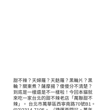
甜不辣？天婦羅？天麩羅？黑輪片？黑
輪？關東煮？薩摩揚？傻傻分不清楚？
到底是一樣還是不一樣啦！今回本貓就
來吃一家台北的甜不辣老店「萬聯甜不
辣」。 台北市萬華區西寧南路70號B1。
(02)2314-7105。 （捷運西門站，萬年