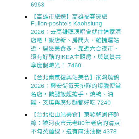
6963
【高雄市旅遊】高雄福容徠旅
Fullon-poshtels Kaohsiung
2026：去高雄聽演唱會就住這家酒
店吧！飯店新、房間大、離捷運站
近、週邊美食多、靠近六合夜市、
還有好酷的IKEA主題房，與鯊鯊共
享度假時光！ 7460
【台北南京復興站美食】家鴻燒鵝
2026：興安街每天排隊的燒臘便當
名店，鵝腿飯超搶手，燒鴨、油
雞、叉燒與廣炒麵都好吃 7240
【台北松山站美食】東發號蚵仔麵
線：饒河夜市元老80年老店的清爽
不勾芡麵線，還有麻油油飯 4378