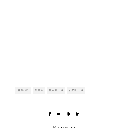
台灣小吃
排骨飯
板南線美食
西門町美食
By