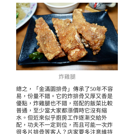
炸雞腿
總之，「金滿園排骨」
傳承了50年不容
易，
份量不錯。它的炸排骨又厚又香是
優點，炸雞腿也不錯，搭配的飯菜比較
普通，至少當大家都漲價時它沒有縮
水。但近來似乎廚房工作逐漸交給外
配，功夫不一定到位，而且可能一次炸
很多片排骨等客人？店家要多注意維持