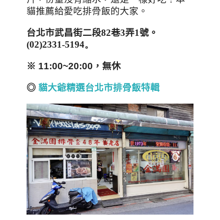
貓推薦給愛吃排骨飯的大家。
台北市武昌街二段
82
巷
3
弄
1
號。
(
02)2331-5194。
※ 11:00~20:00，無休
◎
貓大爺精選台北市排骨飯特輯