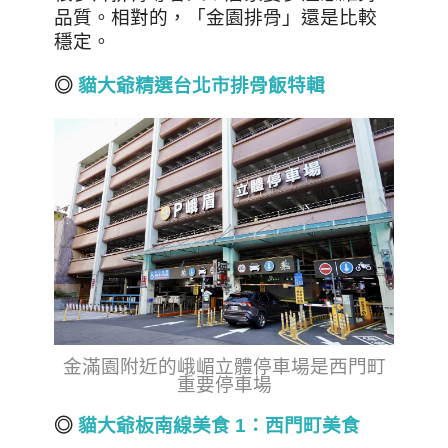
品質
。相對的，「金園排骨」還是比較
穩定。
◎
貓大爺精選台北市排骨飯特輯
金滿園附近的峨嵋立體停車場是西門町
重要停車場
◎
貓大爺板南線美食 1
：西門町美食