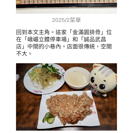
2025/2菜單
回到本文主角。這家
「金滿園排骨」位
在
「
峨嵋立體停車場
」和「誠品武昌
店」中間的小
巷內
。
店面很傳統，空間
不大。