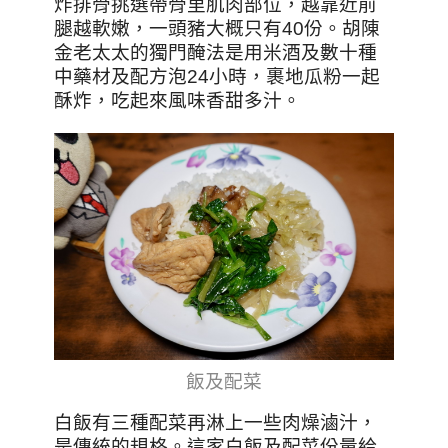
炸排骨挑選帶骨里肌肉部位，越靠近前
腿越軟嫩，一頭豬大概只有40份。胡陳
金老太太的獨門醃法是用米酒及數十種
中藥材及配方泡24小時，裹地瓜粉一起
酥炸，吃起來風味香甜多汁。
飯及配菜
白飯有三種配菜再淋上一些肉燥滷汁，
是傳統的規格
。這家白飯及配菜
份量給