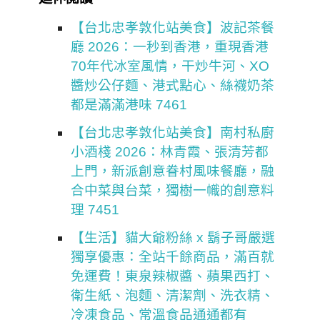
【台北忠孝敦化站美食】波記茶餐
廳 2026：一秒到香港，重現香港
70年代冰室風情，干炒牛河、XO
醬炒公仔麵、港式點心、絲襪奶茶
都是滿滿港味 7461
【台北忠孝敦化站美食】南村私廚
小酒棧 2026：林青霞、張清芳都
上門，新派創意眷村風味餐廳，融
合中菜與台菜，獨樹一幟的創意料
理 7451
【生活】貓大爺粉絲 x 鬍子哥嚴選
獨享優惠：全站千餘商品，滿百就
免運費！東泉辣椒醬、蘋果西打、
衛生紙、泡麵、清潔劑、洗衣精、
冷凍食品、常溫食品通通都有