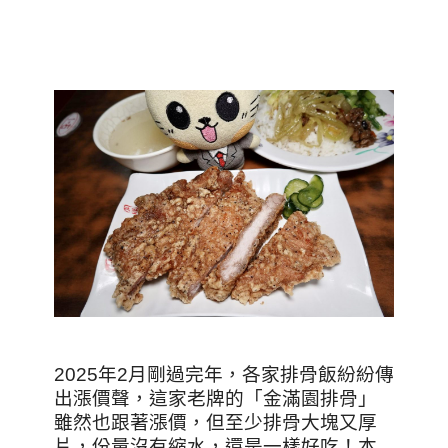
2025年2月剛過完年，各家排骨飯紛紛傳
出漲價聲，這家老牌的
「金滿園排骨」
雖然也跟著漲價，但至少排骨大塊又厚
片，份量沒有縮水，還是一樣好吃！本