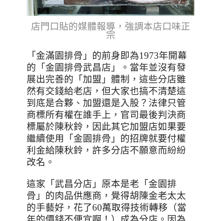
店門口貼的媒體報導，強調本店口味正
宗
「金滿園排骨」的前身即為1973年開幕
的「金園排骨武昌店」。當年並沒有發
展出完善的「加盟」體制，這些分店雖
然有交錢給老店，但大家也搞不清楚這
到底是合夥、加盟還是入股？法律只管
商標所有權在誰手上，官司最後判決商
標屬於陳秋鈴，因此其它加盟店如果要
繼續使用「金園排骨」的招牌就要付權
利金給陳秋鈴，許多分店不願意而紛紛
改名。
這家
「武昌分店」
原本是老
「金園排
骨」的肉品供應商，覺得胡陳金老太太
的手藝好，花了60萬取得技術轉移（當
年的價錢不便宜啊！）成為分店。因為