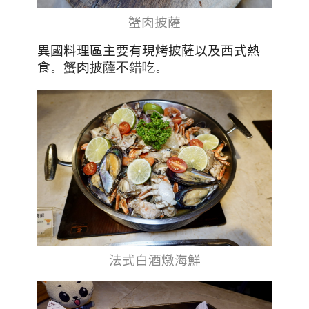
蟹肉披薩
異國料理區主要有現烤披薩以及西式熱
食
。蟹肉披薩不錯吃。
法式白酒燉海鮮