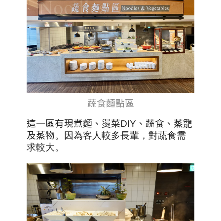
蔬食麵點區
這一區有現煮麵、燙菜DIY、蔬食、蒸籠
及蒸物
。因為客人較多長輩，對蔬食需
求較大。