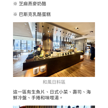
※ 芝麻燕麥奶酪
※ 巴斯克乳酪蛋糕
和風日料區
這一區有生魚片
、日式小菜、
壽司
、
海
鮮冷盤
、
手捲和味噌湯。