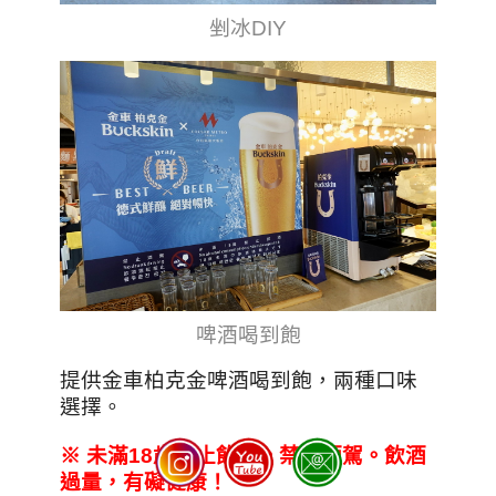
剉冰DIY
啤酒喝到飽
提供金車柏克金啤酒喝到飽，兩種口味
選擇。
※
未滿18
歲禁止飲酒。禁止酒駕。飲酒
過量
，
有礙健康
！