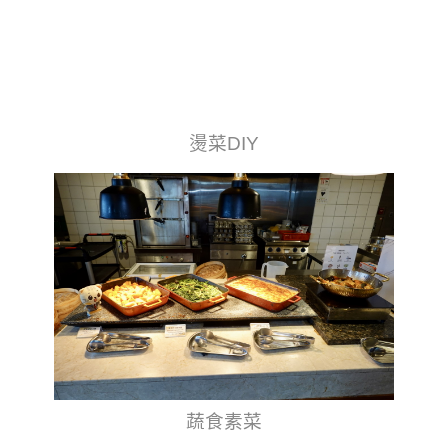
燙菜DIY
蔬食素菜