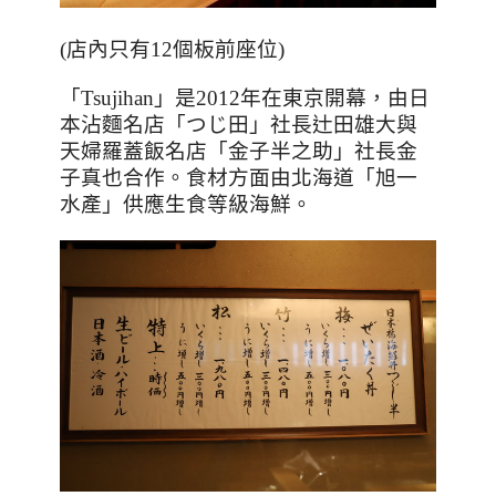
(
店內只有
12
個板前座位
)
「
Tsujihan
」是
2012
年在東京開幕，由日
本沾麵名店「つじ田」社長辻田雄大與
天婦羅蓋飯名店「金子半之助」社長金
子真也合作。食材方面由北海道「旭一
水產」供應生食等級海鮮。