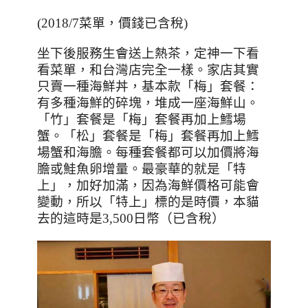
(2018/7
菜單，價錢已含稅
)
坐下後服務生會送上熱茶，定神一下看
看菜單，和台灣店完全一樣。家店其實
只賣一種海鮮丼，基本款「梅」套餐：
有多種海鮮的碎塊，堆成一座海鮮山。
「竹」套餐是「梅」套餐再加上鱈場
蟹。「松」套餐是「梅」套餐再加上鱈
場蟹和海膽。每種套餐都可以加價將海
膽或鮭魚卵增量。最豪華的就是「特
上」，加好加滿，因為海鮮價格可能會
變動，所以「特上」標的是時價，本貓
去的這時是
3,500
日幣（已含稅）