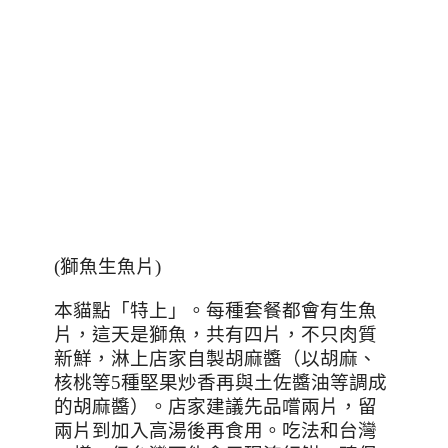
(
獅魚生魚片
)
本貓點「特上」。每種套餐都會有生魚
片，這天是獅魚，共有四片，不只肉質
新鮮，淋上店家自製胡麻醬（以胡麻、
核桃等
5
種堅果炒香再與土佐醬油等調成
的胡麻醬）。店家建議先品嚐兩片，留
兩片到加入高湯後再食用。吃法和台灣