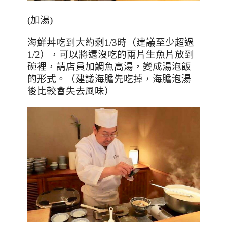
(
加湯
)
海鮮丼吃到大約剩
1/3
時（建議至少超過
1/2
），可以將還沒吃的兩片生魚片放到
碗裡，請店員加鯛魚高湯，變成湯泡飯
的形式。（建議海膽先吃掉，海膽泡湯
後比較會失去風味）