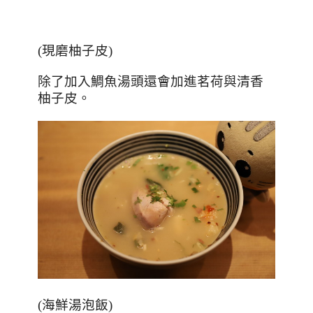
(
現磨柚子皮
)
除了加入鯛魚湯頭還會加進茗荷與清香
柚子皮。
(
海鮮湯泡飯
)