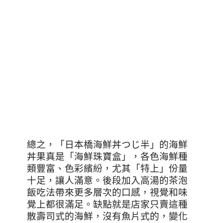
總之，「日本橋海鮮丼つじ半」的海鮮
丼果真是「海鮮珠寶盒」，各色海鮮種
類豐富、色彩繽紛，尤其「特上」份量
十足，讓人滿意。後段加入高湯的茶泡
飯吃法帶來更多層次的口感，視覺和味
覺上都很滿足。缺點就是店家只賣這種
散壽司式的海鮮，沒有魚片式的，變化