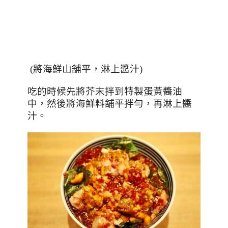
(
將海鮮山舖平，淋上醬汁
)
吃的時候先將芥末拌到特製蛋黃醬油
中，然後將海鮮料舖平拌勻，再淋上醬
汁。