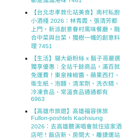
都是滿滿港味 7461
【台北忠孝敦化站美食】南村私廚
小酒棧 2026：林青霞、張清芳都
上門，新派創意眷村風味餐廳，融
合中菜與台菜，獨樹一幟的創意料
理 7451
【生活】貓大爺粉絲 x 鬍子哥嚴選
獨享優惠：全站千餘商品，滿百就
免運費！東泉辣椒醬、蘋果西打、
衛生紙、泡麵、清潔劑、洗衣精、
冷凍食品、常溫食品通通都有
6963
【高雄市旅遊】高雄福容徠旅
Fullon-poshtels Kaohsiung
2026：去高雄聽演唱會就住這家酒
店吧！飯店新、房間大、離捷運站