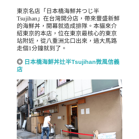
東京名店「日本橋海鮮丼つじ半
Tsujihan
」在台灣開分店，帶來豐盛新鮮
的海鮮丼，開幕就造成排隊。本貓來介
紹東京的本店，位在東京最核心的東京
站附近，從八重洲北口出來，過大馬路
走個
1
分鐘就到了。
◎
日本橋海鮮丼辻半Tsujihan微風信義
店