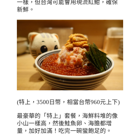
一樣，但台灣可能會用現流紅魽，確保
新鮮。
(
特上，
3500
日幣，相當台幣
960
元上下
)
最豪華的「特上」套餐，海鮮料堆的像
小山一樣高，然後鮭魚卵、海膽都增
量，加好加滿！吃完一碗蠻飽足的。