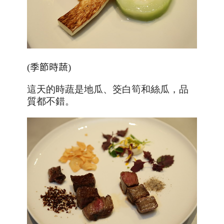
(
季節時蔬
)
這天的時蔬是地瓜
、筊白筍和絲瓜，品
質都不錯
。