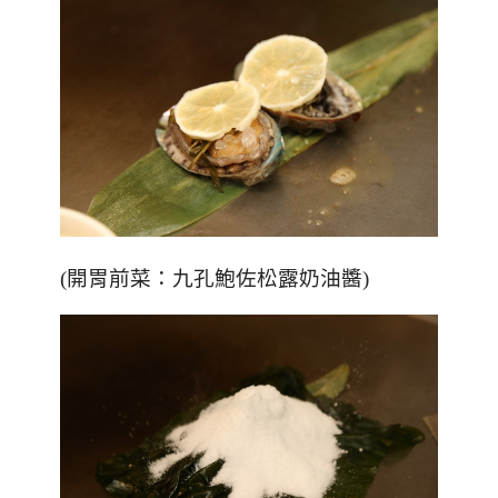
(
開胃前菜：九孔鮑佐松露奶油醬
)