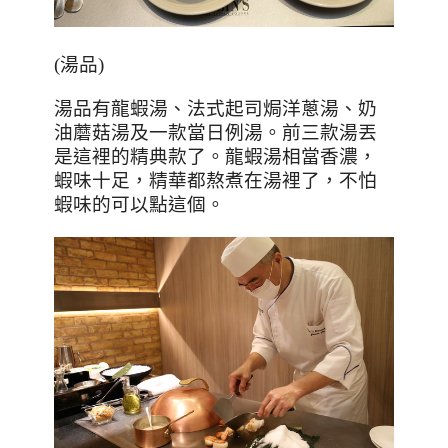
(
湯品
)
湯品有龍蝦湯、法式起司焗洋蔥湯、奶
油蘑菇湯及一款當日例湯。前三款湯丟
是這裡的精典款了。龍蝦湯相當香濃，
蝦味十足，精華都熬煮在湯裡了，不怕
蝦味的可以點這個。