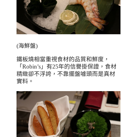
(
海鮮盤
)
鐵板燒相當重視食材的品質和鮮度，
「
Robin’s
」有
25
年的信譽掛保證，
食材
精緻卻不浮誇，不靠擺盤噱頭而是真材
實料。