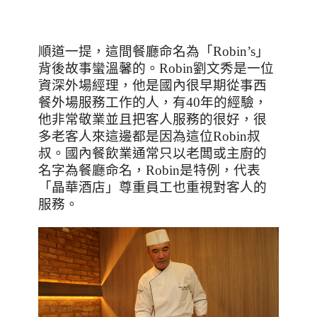
順道一提，這間餐廳命名為「
Robin’s
」
背後故事蠻溫馨的。
Robin
劉文秀是一位
資深外場經理，他是國內很早期從事西
餐外場服務工作的人，有
40
年的經驗，
他非常敬業並且把客人服務的很好，很
多老客人來這邊都是因為這位
Robin
叔
叔。國內餐飲業通常只以老闆或主廚的
名字為餐廳命名，
Robin
是特例，代表
「晶華酒店」尊重員工也重視對客人的
服務。