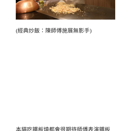
(
經典炒飯：陳師傅施展無影手
)
本貓吃鐵板燒都會很期待師傅表演鐵板