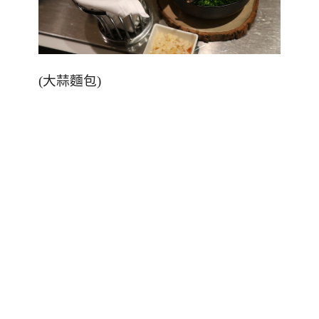
(
大蒜麵包
)