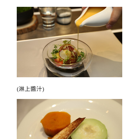
(淋上醬汁)