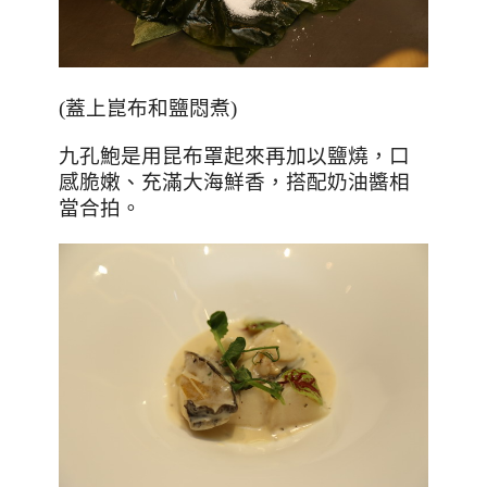
(蓋上崑布和鹽悶煮)
九孔鮑是用昆布罩起來再加以鹽燒，口
感脆嫩、充滿大海鮮香，搭配奶油醬相
當合拍。