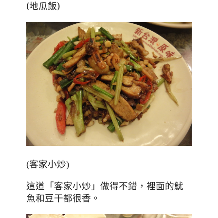
(地瓜飯)
(客家小炒)
「
，裡面的魷
這道
客家小炒」做得不錯
魚和豆干都很香。