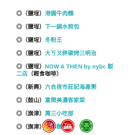
◎（鹽埕）
港園牛肉麵
◎（鹽埕）
下一鍋水煎包
◎（鹽埕）
冬粉王
◎（鹽埕）
大ㄎㄡ胖碳烤三明治
◎（鹽埕）
NOW & THEN by nybc 駁
二店
（輕食咖啡）
◎（新興）
六合夜市莊記海產粥
◎
（鼓山）
富閎美濃客家菜
◎（旗津）
萬三小吃部
◎（旗津）
三郎麵館