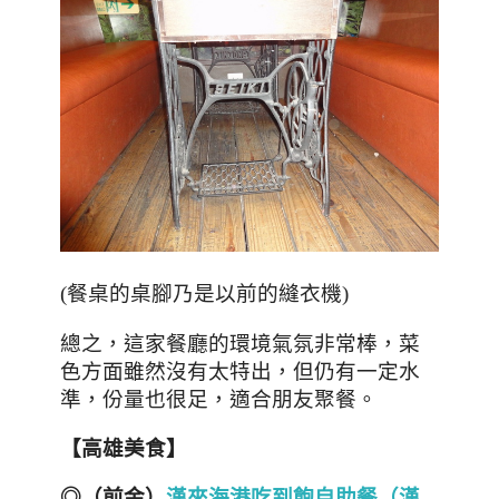
(餐桌的桌腳乃是以前的縫衣機)
，這家餐廳的環境氣氛非常棒
，菜
總之
色方面雖然沒有太特出
，但仍
有一定水
準
，份量也很足
，
適合朋友聚餐。
【高雄美食】
◎（前金）
漢來海港吃到飽自助餐（漢