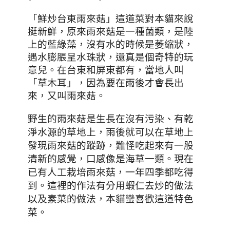
「
鮮炒台東雨來菇」這道菜對本貓來說
原來雨來菇是一種菌類，是陸
挺新鮮，
上的藍綠藻，沒有水的時候是萎縮狀，
遇水膨脹呈水珠狀
，還真是個奇特的玩
意兒。在台東和屏東都有，
當地人叫
「草木耳」，因為要在雨後才會長出
來，又叫雨來菇。
野生的雨來菇是生
長在沒有污染、有乾
淨水源的草地上，雨後就可以在草地上
發現雨來菇的蹤跡
，難怪吃起來有一股
清新的感覺，口感像是海草一類
。現在
已有人工栽培雨來菇，一年四季都吃得
到
。這裡的作法有分用蝦仁去炒的做法
以及素菜的做法
，本貓蠻喜歡這道特色
菜。