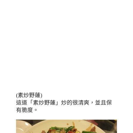
(素炒野蓮)
「素炒
，並且保
這道
野蓮」炒的很清爽
有脆度
。