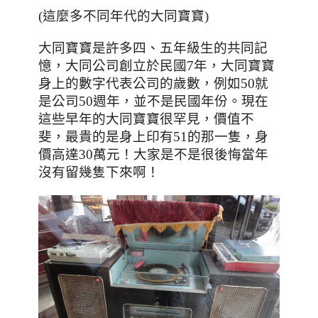
(這麼多不同年代的大同寶寶)
、
大同寶寶是許多四
五年級生的共同記
，
，
憶
大同公司創立於民國7年
大同寶寶
，
身上的數字代表公司的歲數
例如50就
，並不是民國年份
是公司50週年
。現在
，價值不
這些早年的大同寶寶很罕見
斐
，
，
最貴的是身上印有51的那一隻
身
！
價高達30萬元
大家是不是很後悔當年
！
沒有留幾隻下來啊