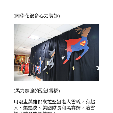
(同學花很多心力裝飾)
(馬力超強的聖誕雪橇)
用漫畫英雄們來拉聖誕老人雪橇，有超
人、蝙蝠俠、美國隊長和黑寡婦，這雪