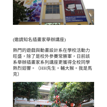
(邀請知名插畫家舉辦講座)
熱門的遊戲與動畫設計系在學校活動力
旺盛，除了是校外參賽常勝軍，日前該
系舉辦插畫家系列講座更獲得全校同學
熱烈迴響。（
先生。輔大
𤠣
。我是馬
HH
克）