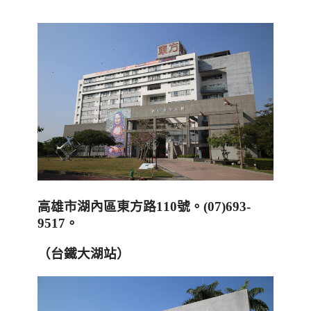
高雄市湖內區東方路
110
號
。
(
07)693-
9517
。
（台鐵大湖站）