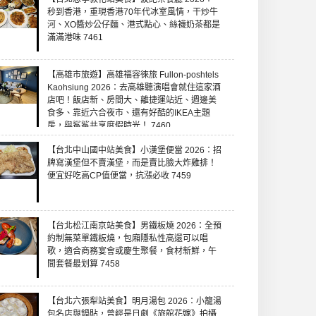
秒到香港，重現香港70年代冰室風情，干炒牛
河、XO醬炒公仔麵、港式點心、絲襪奶茶都是
滿滿港味 7461
【高雄市旅遊】高雄福容徠旅 Fullon-poshtels
Kaohsiung 2026：去高雄聽演唱會就住這家酒
店吧！飯店新、房間大、離捷運站近、週邊美
食多、靠近六合夜市、還有好酷的IKEA主題
房，與鯊鯊共享度假時光！ 7460
【台北中山國中站美食】小漢堡便當 2026：招
牌寫漢堡但不賣漢堡，而是賣比臉大炸雞排！
便宜好吃高CP值便當，抗漲必收 7459
【台北松江南京站美食】男鐵板燒 2026：全預
約制無菜單鐵板燒，包廂隱私性高還可以唱
歌，適合商務宴會或慶生聚餐，食材新鮮，午
間套餐最划算 7458
【台北六張犁站美食】明月湯包 2026：小籠湯
包名店與鍋貼，曾經是日劇《旅館花嫁》拍攝