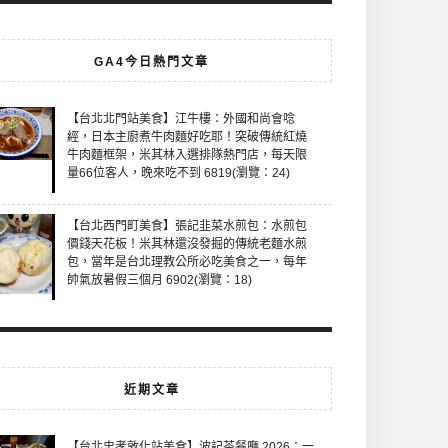
GA4今日熱門文章
【台北北門站美食】江牛樓：外國和尚會唸
經，日本主廚煮牛肉麵好吃耶！突破傳統紅燒
牛肉麵框架，米其林入選排隊熱門店，每天限
量66位客人，晚來吃不到 6819(瀏覽：24)
【台北西門町美食】張記韭菜水煎包：水煎包
價錢天花板！米其林還沒發掘的傳統老麵水煎
包，當年是台北理教公所必吃美食之一，每年
帥氣放暑假三個月 6902(瀏覽：18)
近期文章
【台北忠孝敦化站美食】波記茶餐廳 2026：一