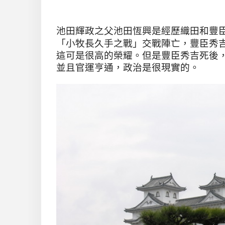
池田輝政之父池田恆興是經歷織田和豐
「
」交戰
小牧長久手之戰
陣亡，豐臣秀
這可是很高的榮耀。但是豐臣秀吉死後
並且官運亨通，政治是很現實的。