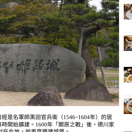
是名軍師黑田官兵衛（1546~1604年）的居
「
」
將時開始擴建。
1600
年
關原之戰
後，德川家
封在此地，他再度擴建城堡。