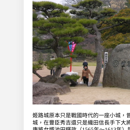
姬路城原本只是戰國時代的一座小城，曾經
城，
在豐臣秀吉還只是織田信長手下大
康將女婿池田輝政（
1565年～1613年
）