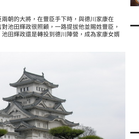
臣兩朝的大將，在豐臣手下時，與德川家康在
吉對池田輝政很照顧，一路提拔他並賜姓豐臣，
，池田輝政還是轉投到德川陣營，成為家康女婿