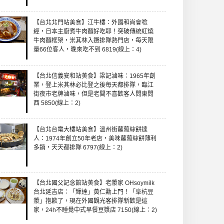
【台北北門站美食】江牛樓：外國和尚會唸
經，日本主廚煮牛肉麵好吃耶！突破傳統紅燒
牛肉麵框架，米其林入選排隊熱門店，每天限
量66位客人，晚來吃不到 6819(線上：4)
【台北信義安和站美食】梁記滷味：1965年創
業，登上米其林必比登之後每天都排隊，臨江
街夜市老牌滷味，但是老闆不喜歡客人問東問
西 5850(線上：2)
【台北台電大樓站美食】溫州街蘿蔔絲餅達
人：1974年創立50年老店，美味蘿蔔絲餅薄利
多銷，天天都排隊 6797(線上：2)
【台北國父記念館站美食】老漿家 OHsoymilk
台北延吉店：「輝達」黃仁勳上門！「阜杭豆
漿」抱歉了，現在外國觀光客排隊新歡是這
家，24h不睡覺中式早餐豆漿店 7150(線上：2)