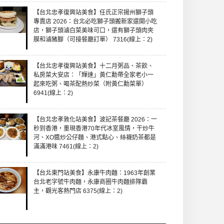
【台北忠孝復興站美食】任氏正宗揚州獅子頭
專賣店 2026：台北必吃獅子頭搬新家還開小吃
店，獅子頭滷白菜美味可口，還有獅子頭肉夾
膜和滷豬腳（可接餐廳訂單） 7316(線上：2)
【台北忠孝復興站美食】十二月粥品、茶飲、
私房菜大安店：「輝達」黃仁勳帶全家老小一
起來吃粥、喝茶配熱炒菜（附黃仁勳菜單）
6941(線上：2)
【台北忠孝敦化站美食】波記茶餐廳 2026：一
秒到香港，重現香港70年代冰室風情，干炒牛
河、XO醬炒公仔麵、港式點心、絲襪奶茶都是
滿滿港味 7461(線上：2)
【台北東門站美食】永康牛肉麵：1963年創業
台北老字號牛肉麵，永康商圈牛肉麵排隊霸
主，觀光客熱門店 6375(線上：2)