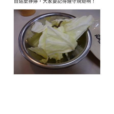
目這麼猙獰，大家要記得遵守規矩啊！