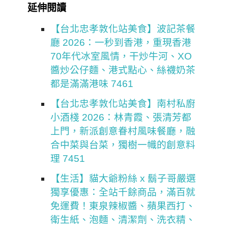
延伸閱讀
【台北忠孝敦化站美食】波記茶餐
廳 2026：一秒到香港，重現香港
70年代冰室風情，干炒牛河、XO
醬炒公仔麵、港式點心、絲襪奶茶
都是滿滿港味 7461
【台北忠孝敦化站美食】南村私廚
小酒棧 2026：林青霞、張清芳都
上門，新派創意眷村風味餐廳，融
合中菜與台菜，獨樹一幟的創意料
理 7451
【生活】貓大爺粉絲 x 鬍子哥嚴選
獨享優惠：全站千餘商品，滿百就
免運費！東泉辣椒醬、蘋果西打、
衛生紙、泡麵、清潔劑、洗衣精、