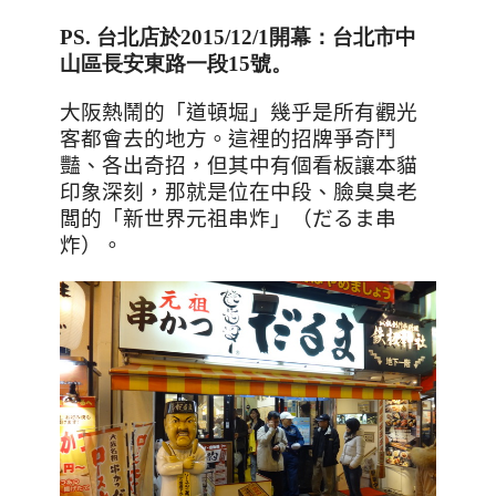
PS. 台北店於2015/12/1開幕：台北市中
山區長安東路一段15號。
大阪熱鬧的
「
道頓堀
」
幾乎是所有觀光
客都會去的地方
。這裡的招牌爭奇鬥
豔、各出奇招，但其中有個看板讓本貓
印象深刻，那就是位在中段、臉臭臭老
闆的「新世界元祖串炸」（
だるま串
炸
）。