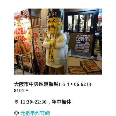
大阪市中央區道頓堀
1-6-4
。
06-6213-
8101
。
※
11:
30~
22:
30，
年中無休
◎
元
祖
串
炸
官
網