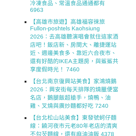
冷凍食品、常溫食品通通都有
6963
【高雄市旅遊】高雄福容徠旅
Fullon-poshtels Kaohsiung
2026：去高雄聽演唱會就住這家酒
店吧！飯店新、房間大、離捷運站
近、週邊美食多、靠近六合夜市、
還有好酷的IKEA主題房，與鯊鯊共
享度假時光！ 7460
【台北南京復興站美食】家鴻燒鵝
2026：興安街每天排隊的燒臘便當
名店，鵝腿飯超搶手，燒鴨、油
雞、叉燒與廣炒麵都好吃 7240
【台北松山站美食】東發號蚵仔麵
線：饒河夜市元老80年老店的清爽
不勾芡麵線，還有麻油油飯 4378