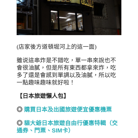
(店家後方道頓堀河上的這一面)
雖说這串炸是不錯吃，單一串來說也不
會很油膩，但是所有東西都拿來炸，吃
多了還是會感到單調以及油膩，所以吃
一點趣味趣味就好啦！
【日本旅遊懶人包】
◎
購買日本及出國旅遊便宜優惠機票
◎
貓大爺日本旅遊自由行優惠特輯（交
通券、門票、SIM
卡）