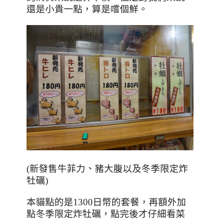
還是小貴一點，算是嚐個鮮。
(新發售牛菲力
、
豬大腹以及冬季限定炸
牡礪)
本貓點的是
1300
日幣的套餐，再額外加
點冬季限定炸牡礪，點完後才仔細看菜