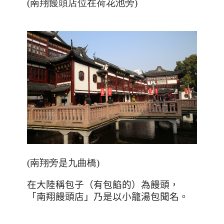
(南翔饅頭店位在荷花池旁)
(南翔旁是九曲橋)
在大陸稱包子（有包餡的）為饅頭，
「南翔饅頭店」乃是以小籠湯包聞名。