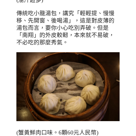
傳統吃小籠湯包，講究「輕輕提、慢慢
移、先開窗、後喝湯」，這是對皮薄的
湯包而言，要你小心吃別弄破。但是
「南翔」的外皮較軔，本來就不易破，
不必吃的那麼秀氣。
(
蟹黃鮮肉口味。
6
顆
60
元人民幣
)