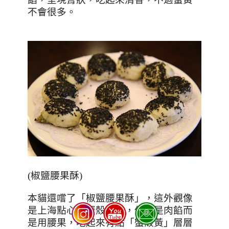
不會很多。
(
椒鹽腰果酥
)
本貓還嚐了「椒鹽腰果酥」，這外觀像
是上海點心「蟹殼黃」，但不是肉餡而
是用腰果，吃起來有點「蟹殼黃」層層