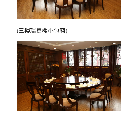
(三樓瑞鑫樓小包廂)