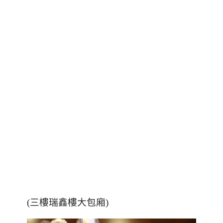
(三樓瑞鑫樓大包廂)