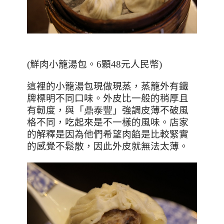
(
鮮肉小籠湯包。
6
顆
48
元人民幣
)
這裡的小籠湯包現做現蒸，蒸籠外有鐵
牌標明不同口味。外皮比一般的稍厚且
有軔度，與「
鼎泰豐
」強調皮薄不破風
格不同，吃起來是不一樣的風味。店家
的解釋是因為他們希望肉餡是比較緊實
的感覺不鬆散，因此外皮就無法太薄。