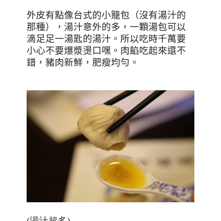
外皮有點像台式的小籠包（沒有湯汁的
那種），湯汁意外的多，一顆湯包可以
滴足足一湯匙的湯汁。所以吃時千萬要
小心不要爆漿燙口嘿。肉餡吃起來還不
錯，豬肉新鮮，肥瘦均勻。
(湯汁超多)