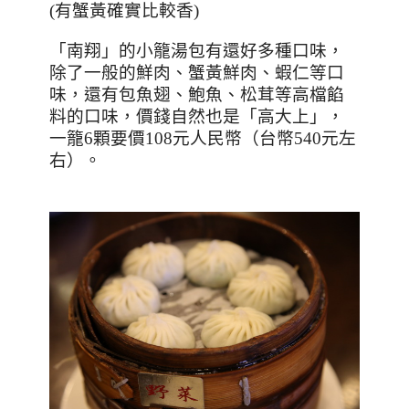
(有蟹黃確實比較香)
「南翔」的小籠湯包有還好多種口味，
除了一般的鮮肉、蟹黃鮮肉、蝦仁等口
味，還有包魚翅、鮑魚、松茸等高檔餡
料的口味，價錢自然也是「高大上」，
一籠
6
顆要價
108
元人民幣（台幣
540
元左
右）。