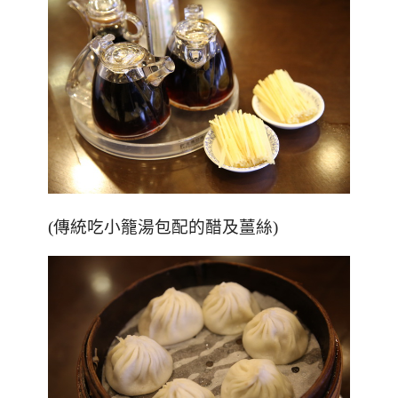
(傳統吃小籠湯包配的醋及薑絲)