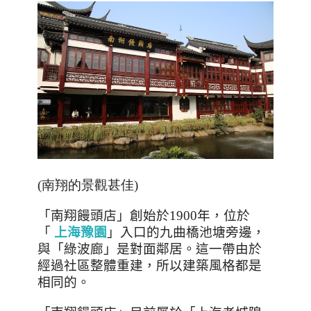
(南翔的景觀甚佳
)
「南翔饅頭店」創始於
1900
年，位於
「
上海豫園
」入口的九曲橋池塘旁邊，
與「綠波廊」是對面鄰居。這一帶由於
經過社區整體重建，所以建築風格都是
相同的。