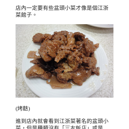
店內一定要有些盆頭小菜才像是個江浙
菜館子。
(烤麩)
進到店內就會看到江浙菜著名的盆頭小
菜
，但是種類沒有「
三友飯店
」或是