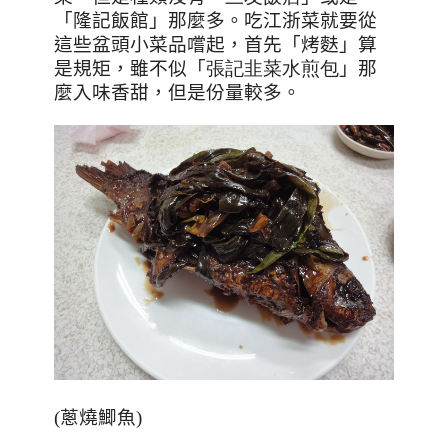
「隆記飯館」那麼多。吃江浙菜就要從
這些盆頭小菜品嚐起，首先「烤麩」算
是規矩，雖不似「
張記韭菜水煎包
」那
麼入味香甜，但是份量較多。
(蔥燒鯽魚)