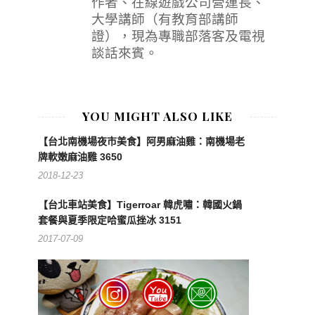
作者、在線遊戲公司營運長、
大學講師（有教育部講師
證），現為專職部落客及電視
談話來賓。
YOU MIGHT ALSO LIKE
【台北南機場夜市美食】阿男麻油雞：南機場老
牌軟嫩麻油雞 3650
2018-12-23
【台北車站美食】Tigerroar 韓虎嘯：韓國火鍋
套餐與夏季限定哈蜜瓜挫冰 3151
2017-07-09