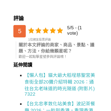
評論
5/5 - (1
5
vote)
1位網友投票評論
關於本文評論的商家、商品、景點、議
題、方法，你給幾顆星呢？
歡迎一起點擊星號參與評論唷！
延伸閱讀
【懶人包】貓大爺大稻埕慈聖宮美
食街全部20攤介紹特輯 2026：通
往台北老味道的時光隧道 (附影片)
7322
【台北忠孝敦化站美食】波記茶餐
廳 2026：一秒到香港，重現香港