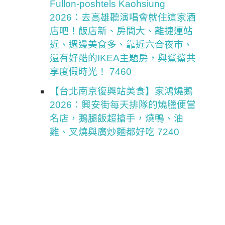
Fullon-poshtels Kaohsiung
2026：去高雄聽演唱會就住這家酒
店吧！飯店新、房間大、離捷運站
近、週邊美食多、靠近六合夜市、
還有好酷的IKEA主題房，與鯊鯊共
享度假時光！ 7460
【台北南京復興站美食】家鴻燒鵝
2026：興安街每天排隊的燒臘便當
名店，鵝腿飯超搶手，燒鴨、油
雞、叉燒與廣炒麵都好吃 7240