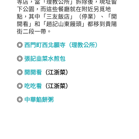
等店，當「理教公所」拆除後，現址留
下公園，而這些餐廳就在附近另覓地
點，其中「三友飯店」（停業）、「開
開看」和「趙記山東饅頭」都移到貴陽
街二段一帶。
◎
西門町西北願寺（理教公所）
◎
張記韭菜水煎包
◎
開開看
（江浙菜）
◎
吃吃看
（江浙菜）
◎
中華餡餅粥