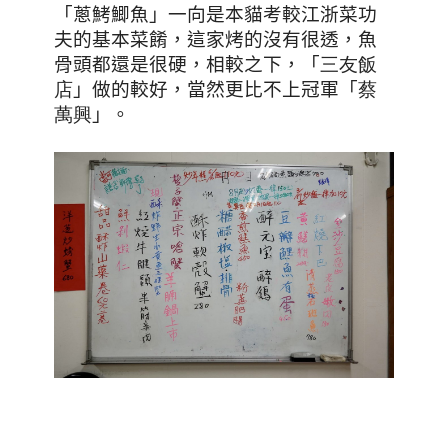
「
蔥鮳鯽魚
」一向是本貓考較江浙菜功
夫的基本菜餚，這家烤的沒有很透，魚
骨頭都還是很硬，相較之下，「
三
友
飯
店
」做的較好，當然更比不上冠軍「
蔡
萬
興
」。