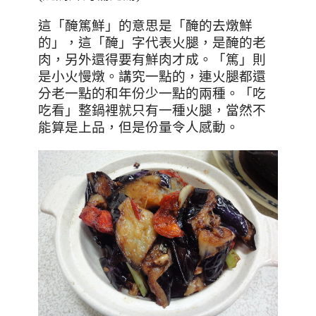
這「醃篤鮮」的意思是
「
醃的去燉鮮
的
」
，這「醃」字代表火腿
，是醃的老
肉，另外還得要有鮮肉才成。「篤」則
是小火慢燉。講究一點的，連火腿都還
分老一點的和年份少一點的兩種。「吃
吃看」整鍋裡就只有一種火腿，當然不
能算是上品，但是份量令人感動。