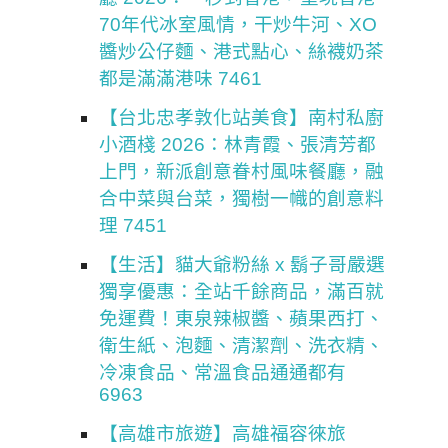
70年代冰室風情，干炒牛河、XO
醬炒公仔麵、港式點心、絲襪奶茶
都是滿滿港味 7461
【台北忠孝敦化站美食】南村私廚
小酒棧 2026：林青霞、張清芳都
上門，新派創意眷村風味餐廳，融
合中菜與台菜，獨樹一幟的創意料
理 7451
【生活】貓大爺粉絲 x 鬍子哥嚴選
獨享優惠：全站千餘商品，滿百就
免運費！東泉辣椒醬、蘋果西打、
衛生紙、泡麵、清潔劑、洗衣精、
冷凍食品、常溫食品通通都有
6963
【高雄市旅遊】高雄福容徠旅