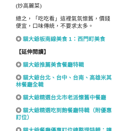
(炒高麗菜)
總之
，
「吃吃看」
這裡氣氛懷舊，價錢
便宜，口味傳統，
不要求太多
。
◎
貓大爺板南線美食 1
：西門町美食
【延伸閱讀】
◎
貓大爺推薦美食餐廳特輯
◎
貓大爺台北
、
台中
、
台南
、
高雄
米其
林餐廳全輯
◎
貓大爺精選台北市老派懷舊中餐廳
◎
貓大爺精選吃到飽餐廳特輯（附優惠
訂位）
◎
貓大爺餐廳優惠訂位總整理特輯：讓