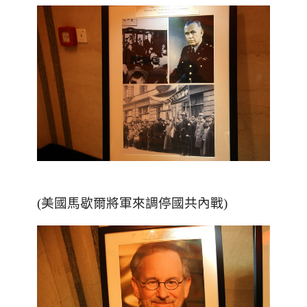
(美國馬歇爾將軍來調停國共內戰)