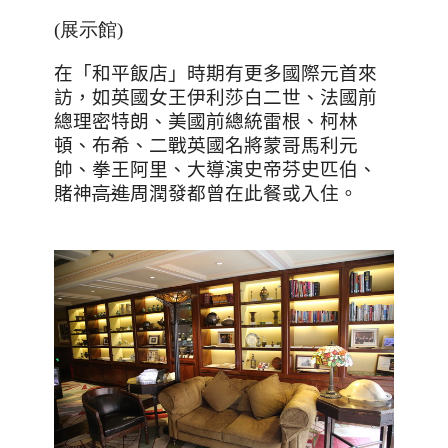
(展示館)
在「和平飯店」時期有更多國際元首來
訪，如英國女王伊利莎白二世、法國前
總理密特朗、美國前總統雷根、柯林
頓、布希、二戰英國名將蒙哥馬利元
帥、拳王阿里、大導演史帝芬史匹伯、
賭神
高進
周潤發都曾在此餐或入住。