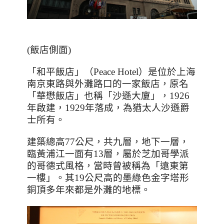
(飯店側面)
「和平飯店」（
Peace Hotel
）是位於上海
南京東路與外灘路口的一家飯店，原名
「華懋飯店」也稱「沙遜大廈」，
1926
年啟建，
1929
年落成，為猶太人沙遜爵
士所有。
建築總高
77
公尺，共九層，地下一層，
臨黃浦江一面有
13
層，屬於芝加哥學派
的哥德式風格，當時曾被稱為「遠東第
一樓」。其
19
公尺高的墨綠色金字塔形
銅頂多年來都是外灘的地標。