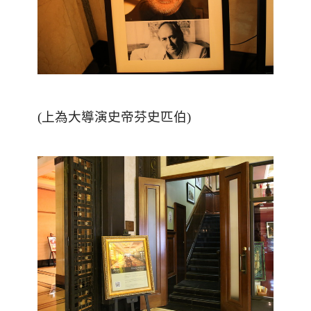
(上為大導演史帝芬史匹伯)