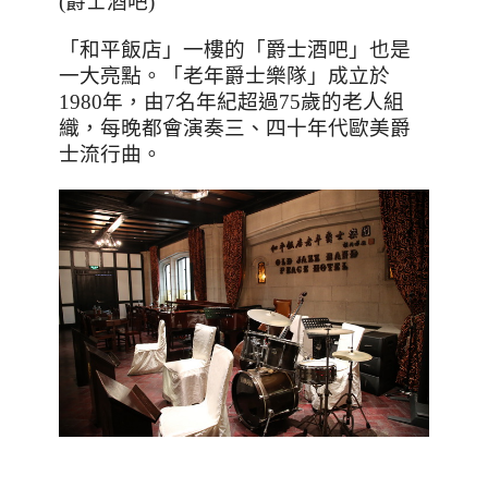
(
爵士酒吧
)
「和平飯店」一樓的「爵士酒吧」也是
一大亮點。「老年爵士樂隊」成立於
1980
年，由
7
名年紀超過
75
歲的老人組
織，每晚都會演奏三、四十年代歐美爵
士流行曲。