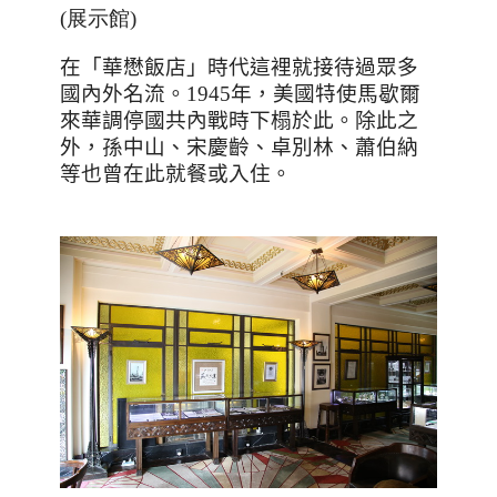
(展示館)
在「華懋飯店」時代這裡就接待過眾多
國內外名流。
1945
年，美國特使馬歇爾
來華調停國共內戰時下榻於此。除此之
外，孫中山、宋慶齡、卓別林、蕭伯納
等也曾在此就餐或入住。