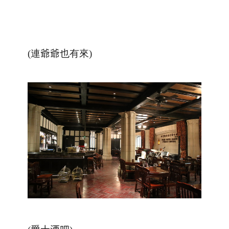
(連爺爺也有來)