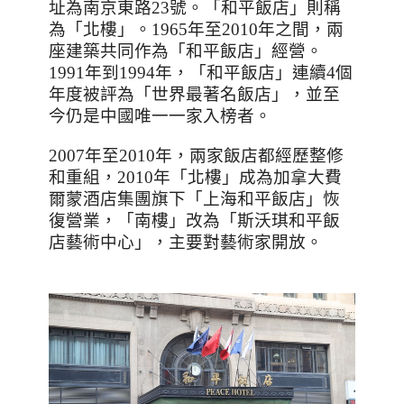
址為南京東路
23
號。「和平飯店」則稱
為「北樓」。
1965
年至
2010
年之間，兩
座建築共同作為「和平飯店」經營。
1991
年到
1994
年，「和平飯店」連續
4
個
年度被評為「世界最著名飯店」，並至
今仍是中國唯一一家入榜者。
2007
年至
2010
年，兩家飯店都經歷整修
和重組，
2010
年「北樓」成為加拿大費
爾蒙酒店集團旗下「上海和平飯店」恢
復營業，「南樓」改為「斯沃琪和平飯
店藝術中心」，主要對藝術家開放。