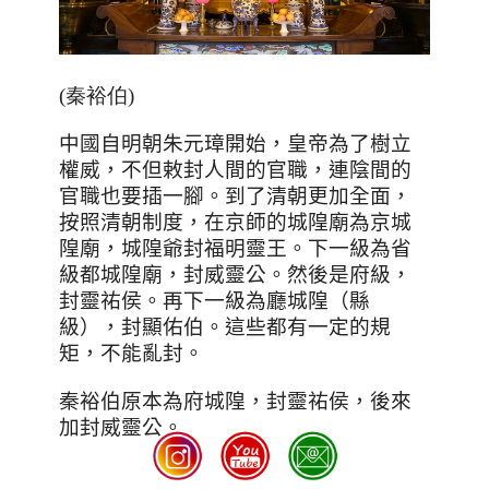
(秦裕伯)
中國自明朝朱元璋開始，皇帝為了樹立
權威，不但敕封人間的官職，連陰間的
官職也要插一腳。到了清朝更加全面，
按照清朝制度，在京師的城隍廟為京城
隍廟，城隍爺封福明靈王。下一級為省
級都城隍廟，封威靈公。然後是府級，
封靈祐侯。再下一級為廳城隍（縣
級），封顯佑伯。這些都有一定的規
矩，不能亂封。
秦裕伯原本為府城隍，封靈祐侯，後來
加封威靈公。