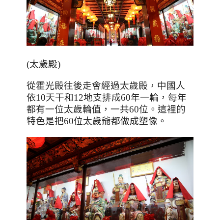
(太歲殿)
從霍光殿往後走會經過太歲殿，中國人
依
10
天干和
12
地支排成
60
年一輪，每年
都有一位太歲輪值，一共
60
位。這裡的
特色是把
60
位太歲爺都做成塑像。