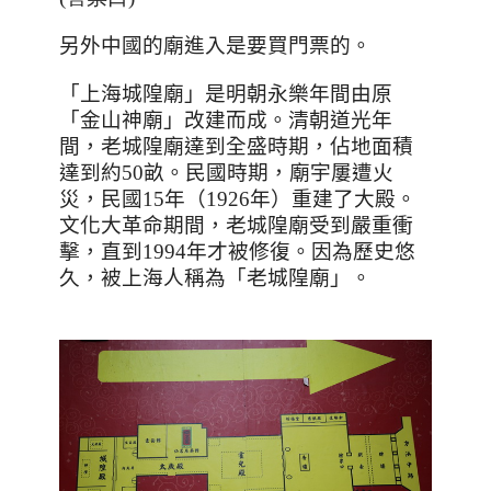
另外中國的廟進入是要買門票的。
「上海城隍廟」是明朝永樂年間由原
「金山神廟」改建而成。清朝道光年
間，老城隍廟達到全盛時期，佔地面積
達到約
50
畝。民國時期，廟宇屢遭火
災，民國
15
年（
1926
年）重建了大殿。
文化大革命期間，老城隍廟受到嚴重衝
擊，直到
1994
年才被修復。因為歷史悠
久，被上海人稱為「老城隍廟」。