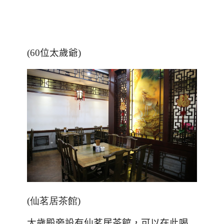
(60位太歲爺)
(仙茗居茶館)
太歲殿旁設有仙茗居茶館，可以在此喝