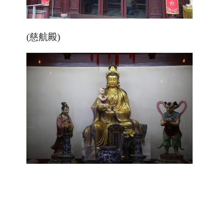
(慈航
殿
)