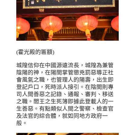
(霍光殿的匾額)
城隍信仰在中國源遠流長，城隍為兼管
陰陽的神，在陽間掌管懲兇罰惡導正社
會風氣之職，也管理人的陽壽，出生即
登記戶口，死時派人接引。在陰間則專
司人間善惡之記錄、通報、審判、移送
之職。閻王之生死簿即據此登載人的一
生善惡。有點類似人間之警察、檢查官
及法官的綜合體，就如同地方政府一
般。