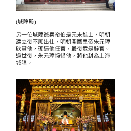
(城隍殿)
另一位城隍爺秦裕伯是元末進士，明朝
建立後不願出仕，明朝開國皇帝朱元璋
欣賞他，硬逼他任官，最後還是辭官。
過世後，朱元璋惋惜他，將他封為上海
城隍。