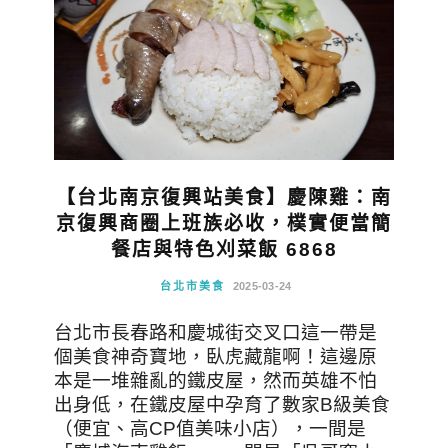
【台北南京復興站美食】慶陳雞：南
京復興商圈上班族必收，樸實便當簡
餐店與特色刈菜飯 6868
台北市美食
2025-03-24
台北市長春路和慶城街交叉口這一帶是
個美食神奇寶地，臥虎藏龍啊！這邊原
本是一堆雜亂的鐵皮屋，然而英雄不怕
出身低，在鐵皮屋中孕育了數家B級美食
（便宜、高CP值美味小店），一間是