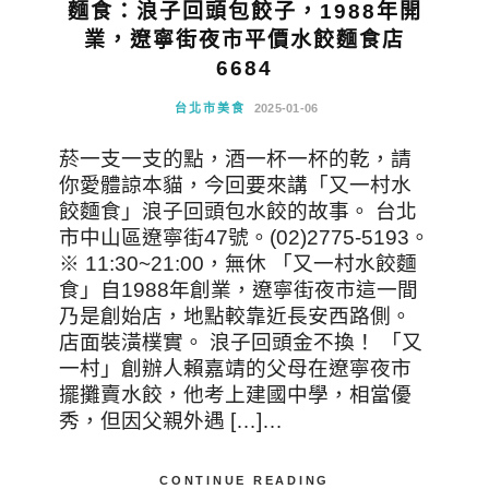
麵食：浪子回頭包餃子，1988年開
業，遼寧街夜市平價水餃麵食店
6684
台北市美食
2025-01-06
菸一支一支的點，酒一杯一杯的乾，請
你愛體諒本貓，今回要來講「又一村水
餃麵食」浪子回頭包水餃的故事。 台北
市中山區遼寧街47號。(02)2775-5193。
※ 11:30~21:00，無休 「又一村水餃麵
食」自1988年創業，遼寧街夜市這一間
乃是創始店，地點較靠近長安西路側。
店面裝潢樸實。 浪子回頭金不換！ 「又
一村」創辦人賴嘉靖的父母在遼寧夜市
擺攤賣水餃，他考上建國中學，相當優
秀，但因父親外遇 […]…
CONTINUE READING