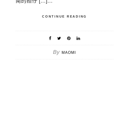
南的担仔 […]…
CONTINUE READING
By
MAOMI