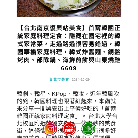
【台北南京復興站美食】首爾韓國正
統家庭料理定食：隱藏在國宅裡的韓
式家常菜，走過路過很容易錯過，韓
國華橋家庭料理，韓式炸醬麵、銅盤
烤肉、部隊鍋、海鮮煎餅與山東燒雞
6609
台北市美食
2024-10-29
韓劇、韓星、KPop、韓妝，近年韓風吹
的兇，韓國料理也跟著紅起來，本貓就
來分享一間興安街上平價好吃的「首爾
韓國正統家庭料理定食」。 台北大學台
北校區附近的興安街是一條奇妙的美食
街，這條街並非很知名，但卻有很多好