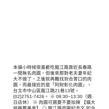
本貓小時候很喜歡吃龍江路靠近長春路
一間無名肉圓，但後來那對老夫妻年紀
大不做了，之後就再難找到合胃口的肉
圓，而最接近的是「阿財彰化肉圓」。
台北市中山區龍江路21巷13號。
(02)2751-7426。 ※ 08:30~13:30（週
日店休） ※ 肉圓可選要不要加辣 【貓大
爺推薦美食】 ◎ 龍江路肉圓紀念文 如今