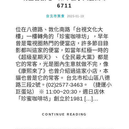
6711
台北市美食
2025-01-19
位在八德路、敦化南路「台視文化大
樓」一樓轉角的「珍蜜咖啡坊」，早年
曾是電視圈熱門的便當店，許多節目錄
影都叫這家的便當，如當年紅極一時的
《超級星期天》、《全民最大黨》都是
它的常客，光是圈內生意就做不完，像
《康熙來了》也曾介紹過這家小店，本
貓也曾是它的常客。 台北市松山區八德
路三段2號。(02)2577-3463。 （捷運小
巨蛋站） ※ 11:00~20:30，週日店休
「珍蜜咖啡坊」創立於1981 […]…
CONTINUE READING