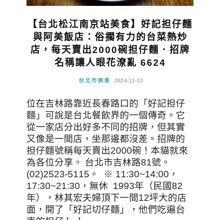
【台北松江南京站美食】好記担仔麵
與阿美飯店：俗擱有力的台菜熱炒
店，每天賣出2000碗担仔麵．招牌
名稱讓人眼花潦亂 6624
台北市美食
2024-11-13
位在吉林路靠近長春路口的「好記担仔
麵」可說是台北餐飲界的一個傳奇。它
從一家店分出好多不同的招牌，但其實
又像是一間店，坐那邊都沒差。招牌的
担仔麵號稱每天賣出2000碗！本貓就來
為各位分享。 台北市吉林路81號。
(02)2523-5115。 ※ 11:30~14:00，
17:30~21:30，無休 1993年（民國82
年），林其宏夫婦頂下一間12坪大的店
面，開了「好記切仔麵」，他們吃遍台