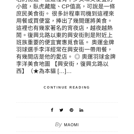
小館，臥虎藏龍、CP值高，可說是一條
庶民美食街。 很多計程車司機到這裡來
用餐或買便當，捧出了幾間運將美食。
這裡也有幾家著名的宵夜店，越夜越熱
鬧。復興北路以東的興安街則是附近上
班族重要的便宜實惠覓食區。 奧運金牌
羽球選手李洋經常在興安街一帶用餐，
有幾間店是他的愛店。 ◎ 奧運羽球金牌
李洋美食地圖 【興安街，復興北路以
西】（★為本貓 […]…
CONTINUE READING
By
MAOMI