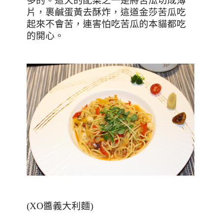
多的。這天的配菜之一是將苦瓜切成薄
片，裹鹹蛋黃去酥炸，這道金莎苦瓜吃
起來不會苦，連害怕吃苦瓜的本貓都吃
的開心。
(XO
醬義大利麵
)