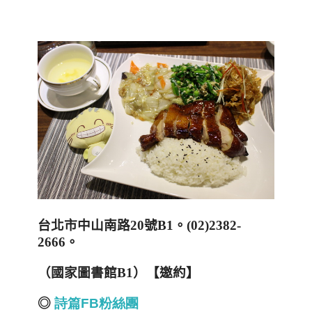
台北市中山南路
20
號
B1
。
(02)2382-
2666
。
（國家圖書館
B1
）【邀約】
◎
詩篇FB
粉絲團