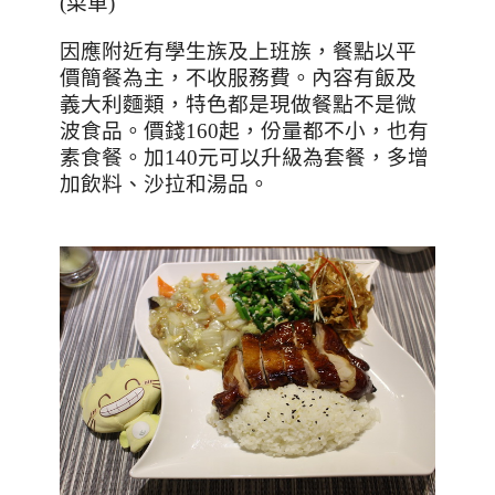
(
菜單
)
因應附近有學生族及上班族，餐點以平
價簡餐為主，不收服務費。內容有飯及
義大利麵類，特色都是現做餐點不是微
波食品。價錢
160
起，份量都不小，也有
素食餐。加
140
元可以升級為套餐，多增
加飲料、沙拉和湯品。