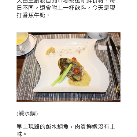
天由主廚親自到市場挑選新鮮食材，每
日不同。還會附上一杯飲料，今天是現
打香蕉牛奶。
(
鹹水鯛
)
早上現殺的鹹水鯛魚，肉質鮮嫩沒有土
味。