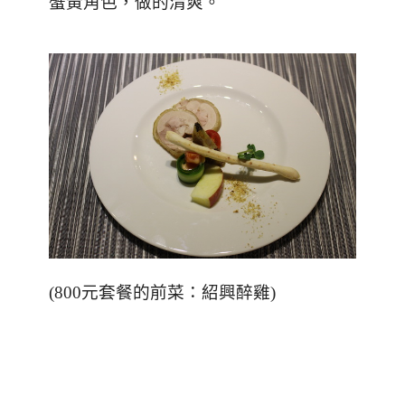
蟹黃角色，做的清爽。
(800
元套餐的前菜：紹興醉雞
)