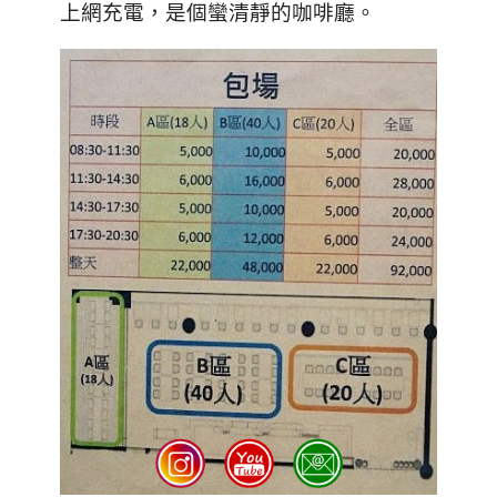
上網充電，是個蠻清靜的咖啡廳。