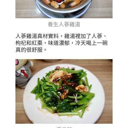
養生人蔘雞湯
人蔘雞湯真材實料，雞湯裡加了人蔘、
枸杞和紅棗，味道濃郁，冷天喝上一碗
真的很舒服
。