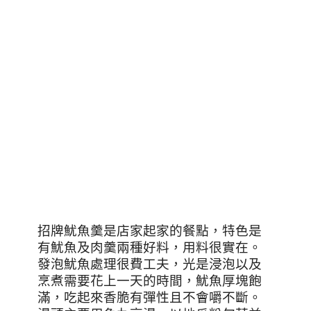
招牌魷魚羹是店家起家的餐點，特色是
有魷魚及肉羹兩種好料，用料很實在。
發泡魷魚處理很費工夫，光是浸泡以及
烹煮需要花上一天的時間，魷魚厚塊飽
滿，吃起來香脆有彈性且不會嚼不斷。