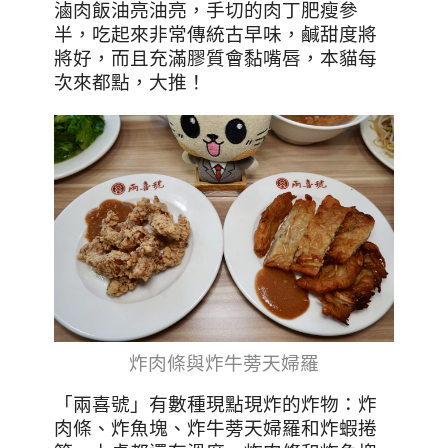
滷肉飯油亮油亮，手切的肉丁肥瘦參
半，吃起來非常傳統古早味，鹹甜度將
將好，而且充滿膠質會黏嘴唇，本貓每
次來都點，大推！
炸肉條與炸牛蒡天婦羅
「兩喜號」有數種現點現炸的炸物：炸
肉條、炸魚塊、炸牛蒡天婦羅和炸蝦捲