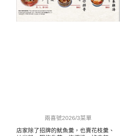
兩喜號2026/3菜單
店家除了招牌的魷魚羹，也賣花枝羹、