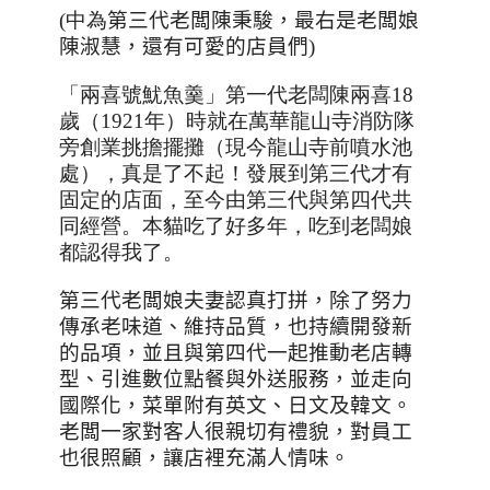
(中為
第三代老闆陳秉駿，最右是老闆娘
陳淑慧，還有可愛的店員們
)
「兩喜號魷魚羹」第一代老闆陳兩喜
18
歲（
1921
年）時就在萬華龍山寺消防隊
旁創業挑擔擺攤（現今龍山寺前噴水池
處），真是了不起！發展到第三代才有
固定的店面，至今由第三代與第四代共
同經營。本貓吃了好多年，吃到老闆娘
都認得我了。
第三代老闆娘夫妻認真打拼，除了努力
傳承老味道、維持品質，也持續開發新
的品項，並且與第四代一起推動老店轉
型、引進數位點餐與外送服務，並走向
國際化，菜單附有英文、日文及韓文。
老闆一家對客人很親切有禮貌，對員工
也很照顧，讓店裡充滿人情味。