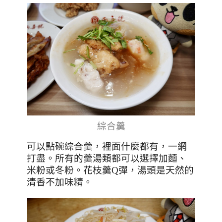
綜合羹
可以點碗綜合羹，裡面什麼都有，一網
打盡。
所有的羹湯類都可以選擇加麵、
米粉或冬粉。花枝羹
Q
彈，湯頭是天然的
清香不加味精。