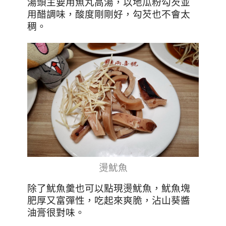
湯頭主要用魚丸高湯，以地瓜粉勾芡並
用醋調味，酸度剛剛好，勾芡也不會太
稠。
燙魷魚
除了魷魚羹也可以點現燙魷魚，魷魚塊
肥厚又富彈性，吃起來爽脆，沾山葵醬
油膏很對味。