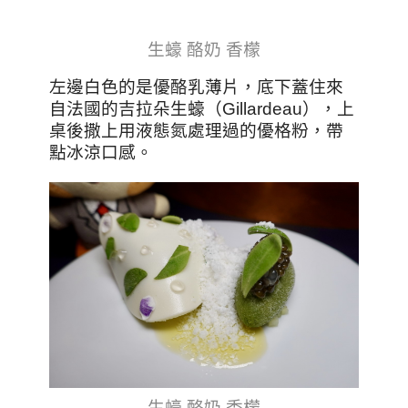
生蠔 酪奶 香檬
左邊白色的是優酪乳薄片，底下蓋住來
自法國的吉拉朵生蠔（Gillardeau），上
桌後撒上用液態氮處理過的優格粉，帶
點冰涼口感。
生蠔 酪奶 香檬