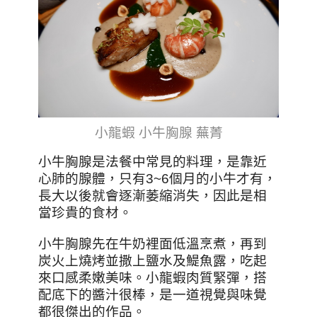
小龍蝦 小牛胸腺 蕪菁
小牛胸腺是法餐中常見的料理，是靠近
心肺的腺體，只有3~6個月的小牛才有，
長大以後就會逐漸萎縮消失，因此是相
當珍貴的食材。
小牛胸腺先在牛奶裡面低溫烹煮，再到
炭火上燒烤並撒上鹽水及鯷魚露，吃起
來口感柔嫩美味。小龍蝦肉質緊彈，搭
配底下的醬汁很棒，是一道視覺與味覺
都很傑出的作品。