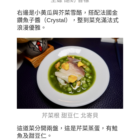
右邊是小黃瓜與芥菜雪酪，搭配法國金
鑽魚子醬（Crystal），整到菜充滿法式
浪漫優雅。
芹菜根 甜豆仁 北寄貝
這道菜分開兩盤，這是芹菜蒸蛋，有鮭
魚及甜豆仁。