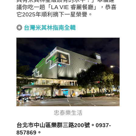
議你吃一趟「LA VIE 睿麗餐廳」，恭喜
它2025年順利摘下一星榮譽。
◎
台灣米其林指南全輯
忠泰樂生活
台北市中山區樂群三路200
號
。0937-
857869
。