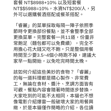
套餐 NT$8988+10% 以及短套餐
NT$$5988=10%，水資NT$200/人，另
外可以選購餐酒搭配或餐茶搭配。
「睿麗」的菜單採取每隔一陣子依照季
節時令更換部份餐點，並不會整季全部
更換菜單。完整套餐一共11道，份量非
常飽足（麵包都可以免費續），完全不
用擔心花大錢又吃不飽。只是整個用餐
時間至少要3.5~4個小時跑不掉，建議大
家早一點開始，以免吃完時間太晚。
該如何介紹這些美妙的食物？「睿麗」
的每一道料理都是精心製作、非常費
工，無論在食材、醬汁、烹調方面皆有
可觀。餐點內容會隨著時間逐步替換，
大家吃到的可能不太相同，本貓也不想
像電影介紹爆雷一般破壞大家的用餐興
緻，於是本貓僅作簡略的介紹，各位讀