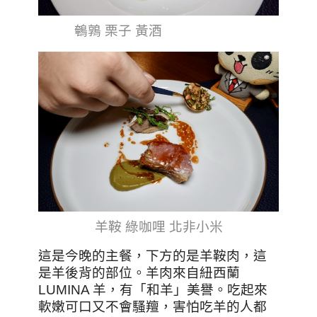
鵪鶉 栗子 黃酒
羊鞍 綠咖哩 北非小米
這是今晚的主餐，下方的是羊鞍肉，這
是羊後背的部位。羊肉來自紐西蘭
LUMINA 羊，有「和羊」美譽。吃起來
軟嫩可口又不會騷羶，害怕吃羊的人都