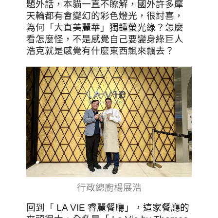
題外話，本貓一直不瞭解，國外許多摩
天輪都有會變幻的彩色燈光，很討喜，
為何「大直美麗華」獨鍾螢光綠？怎麼
看怎麼怪，不是感覺自己要變身綠巨人
浩克就是感覺有什麼東西飄來飄去？
行政總廚楊展浩
回到「 LA VIE 睿麗餐廳」，這家餐廳的