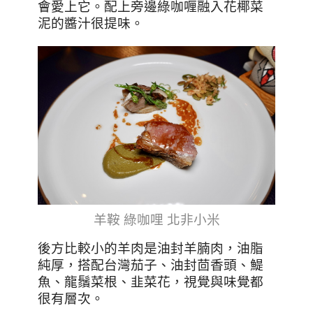
會愛上它。配上旁邊綠咖喱融入花椰菜
泥的醬汁很提味。
羊鞍 綠咖哩 北非小米
後方比較小的羊肉是油封羊腩肉，油脂
純厚，搭配台灣茄子、油封茴香頭、鯷
魚、龍鬚菜根、韭菜花，視覺與味覺都
很有層次。