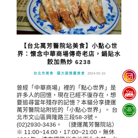
【台北萬芳醫院站美食】小點心世
界：懷念中華商場傳奇老店，鍋貼水
餃加熱炒 6238
台北市美食
貓大爺推薦美食
2024-03-15
曾經「中華商場」裡的「點心世界」是
許多人的回憶，現在已經不復存在，想
要追尋當年殘存的記憶？本貓分享捷運
萬芳醫院站附近的「小點心世界」。 台
北市文山區興隆路三段58-3號。
(02)2930-3436。 （捷運萬芳醫院站）
※ 11:00~14:00，17:00~21:00，無休