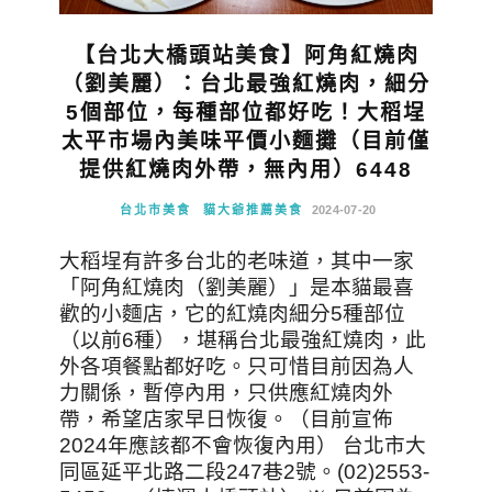
【台北大橋頭站美食】阿角紅燒肉
（劉美麗）：台北最強紅燒肉，細分
5個部位，每種部位都好吃！大稻埕
太平市場內美味平價小麵攤（目前僅
提供紅燒肉外帶，無內用）6448
台北市美食
貓大爺推薦美食
2024-07-20
大稻埕有許多台北的老味道，其中一家
「阿角紅燒肉（劉美麗）」是本貓最喜
歡的小麵店，它的紅燒肉細分5種部位
（以前6種），堪稱台北最強紅燒肉，此
外各項餐點都好吃。只可惜目前因為人
力關係，暫停內用，只供應紅燒肉外
帶，希望店家早日恢復。（目前宣佈
2024年應該都不會恢復內用） 台北市大
同區延平北路二段247巷2號。(02)2553-