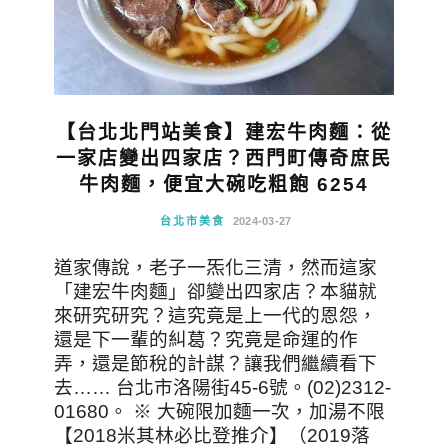
【台北北門站美食】建宏牛肉麵：從
一家店變出四家店？西門町傳奇庶民
牛肉麵，便宜大碗吃粗飽 6254
台北市美食
2024-03-27
道家傳說，老子一炁化三清，然而這家
「建宏牛肉麵」卻變出四家店？本貓就
來研究研究？這究竟是上一代的恩怨，
還是下一輩的糾葛？究竟是命運的作
弄，還是節稅的計謀？讓我們繼續看下
去…… 台北市洛陽街45-6號。(02)2312-
01680。 ※ 大碗限加麵一次，加湯不限
【2018米其林必比登推介】（2019落