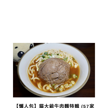
【懶人包】貓大爺牛肉麵特輯 (57家