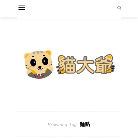
麵點
Browsing Tag