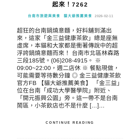
起來！7262
台南市旅遊與美食
貓大爺推薦美食
2026-02-11
超狂的台南鍋燒意麵，好料舖到滿出
來，這家「金三益健康茶飲」總是座無
虛席，本貓和大家都是衝著傳說中的超
浮誇鍋燒意麵而來！ 台南市北區林森路
三段185號。(06)208-4915。 ※
09:00~22:00，週二店休 ※ 餐點現做，
可能需要等待數分鐘 ◎ 金三益健康茶飲
官方FB 【貓大爺推薦美食】 「金三益」
位在台南「成功大學醫學院」附近、
「開元振興公園」旁。這一帶不是台南
鬧區，小茶飲店也不是什麼 […]…
CONTINUE READING