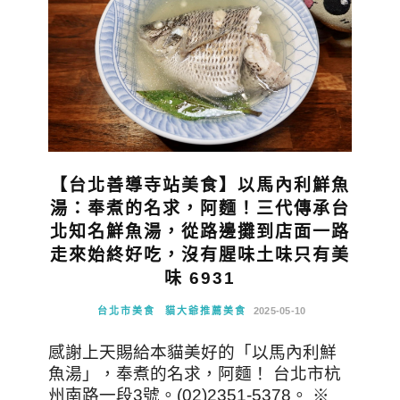
【台北善導寺站美食】以馬內利鮮魚
湯：奉煮的名求，阿麵！三代傳承台
北知名鮮魚湯，從路邊攤到店面一路
走來始終好吃，沒有腥味土味只有美
味 6931
台北市美食
貓大爺推薦美食
2025-05-10
感謝上天賜給本貓美好的「以馬內利鮮
魚湯」，奉煮的名求，阿麵！ 台北市杭
州南路一段3號。(02)2351-5378。 ※