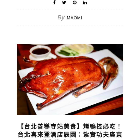
By
MAOMI
【台北善導寺站美食】烤鴨控必吃！
台北喜來登酒店辰園：紮實功夫廣東