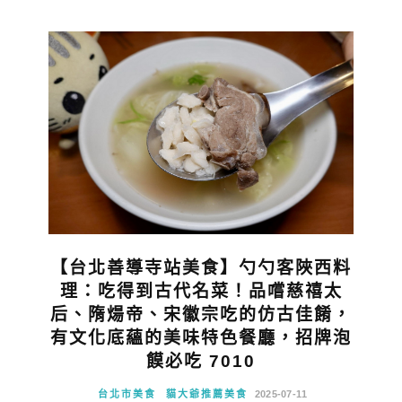
【台北善導寺站美食】勺勺客陜西料
理：吃得到古代名菜！品嚐慈禧太
后、隋煬帝、宋徽宗吃的仿古佳餚，
有文化底蘊的美味特色餐廳，招牌泡
饃必吃 7010
台北市美食
貓大爺推薦美食
2025-07-11