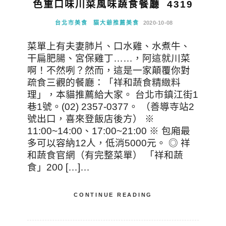
色重口味川菜風味蔬食餐廳 4319
台北市美食
貓大爺推薦美食
2020-10-08
菜單上有夫妻肺片、口水雞、水煮牛、
干扁肥腸、宮保雞丁……，阿這就川菜
啊！不然咧？然而，這是一家顛覆你對
疏食三觀的餐廳：「祥和蔬食精緻料
理」，本貓推薦給大家。 台北市鎮江街1
巷1號。(02) 2357-0377。 （善導寺站2
號出口，喜來登飯店後方） ※
11:00~14:00、17:00~21:00 ※ 包廂最
多可以容納12人，低消5000元。 ◎ 祥
和蔬食官網（有完整菜單） 「祥和蔬
食」200 […]…
CONTINUE READING