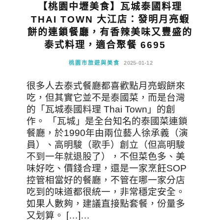
【桃園中壢美食】瓦城泰國料理
THAI TOWN 大江店：發明月亮蝦
餅的連鎖餐廳，有香辣美味又豐盛的
泰式料理，適合聚餐 6695
桃園市旅遊與美食
2025-01-12
很多人去泰式餐廳都喜歡點月亮蝦餅來
吃，但其實它並不是泰國菜，而是台灣
的「瓦城泰國料理 Thai Town」的創
作。 「瓦城」是全台知名的泰國菜連鎖
餐廳，於1990年由兩位藝人徐承義（演
員）、高明駿（歌手）創立（但高明駿
不到一年就退股了），不但菜色多、美
味好吃、價錢合理，還是一家烹飪SOP
控管相當好的餐廳，不管在哪一家分店
吃到的味道都很統一，非常穩定安全。
如果人數夠，建議直接點套餐，份量多
又划算。 […]…