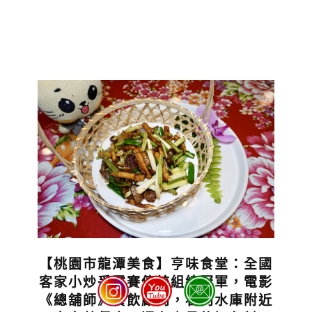
【桃園市龍潭美食】亨味食堂：全國
客家小炒爭霸賽傳統組總冠軍，電影
《總舖師》餐飲顧問，石門水庫附近