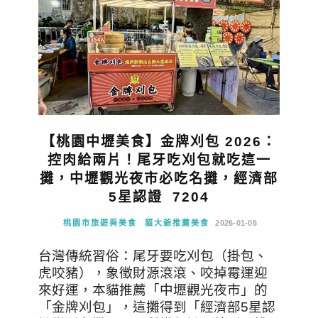
【桃園中壢美食】金牌刈包 2026：
控肉給兩片！尾牙吃刈包就吃這一
攤，中壢觀光夜市必吃名攤，經濟部
5星認證 7204
桃園市旅遊與美食
貓大爺推薦美食
2026-01-06
台灣傳統習俗：尾牙要吃刈包（掛包、
虎咬豬），象徵財源滾滾、咬掉霉運迎
來好運，本貓推薦「中壢觀光夜市」的
「金牌刈包」，這攤得到「經濟部5星認