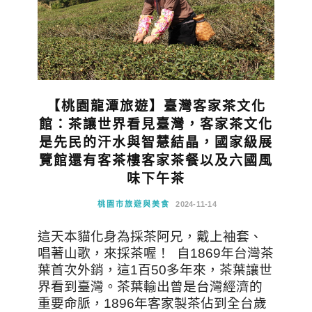
【桃園龍潭旅遊】臺灣客家茶文化
館：茶讓世界看見臺灣，客家茶文化
是先民的汗水與智慧結晶，國家級展
覽館還有客茶樓客家茶餐以及六國風
味下午茶
桃園市旅遊與美食
2024-11-14
這天本貓化身為採茶阿兄，戴上袖套、
唱著山歌，來採茶喔！ 自1869年台灣茶
葉首次外銷，這1百50多年來，茶葉讓世
界看到臺灣。茶葉輸出曾是台灣經濟的
重要命脈，1896年客家製茶佔到全台歲