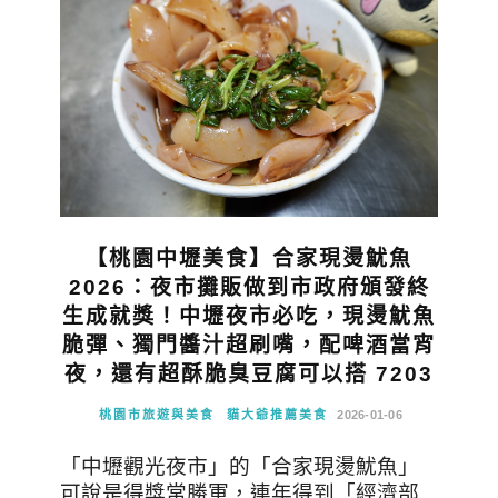
【桃園中壢美食】合家現燙魷魚
2026：夜市攤販做到市政府頒發終
生成就獎！中壢夜市必吃，現燙魷魚
脆彈、獨門醬汁超刷嘴，配啤酒當宵
夜，還有超酥脆臭豆腐可以搭 7203
桃園市旅遊與美食
貓大爺推薦美食
2026-01-06
「中壢觀光夜市」的「合家現燙魷魚」
可說是得獎常勝軍，連年得到「經濟部