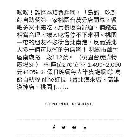
唉唉！難怪本貓會胖啊，「島語」吃到
飽自助餐第三家桃園台茂分店開幕，餐
點多又不錯吃，用餐環境舒適、價錢還
相當合理，讓人吃得停不下來啊。桃園
一帶的朋友不必衝台北南港，反而雙北
人多一個可以衝的分店啊！ 桃園市蘆竹
區南崁路一段112號。 （桃園台茂購物
廣場6F） ※ 座位270位 ※ 1,490~2,090
元+10% ※ 假日晚餐每人半隻龍蝦 ◎ 島
語自助餐inline訂位（台北漢來店、高雄
漢神店、桃園 […]…
CONTINUE READING