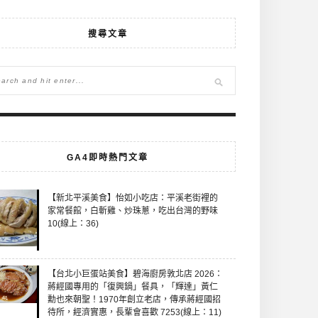
搜尋文章
GA4即時熱門文章
【新北平溪美食】怡如小吃店：平溪老街裡的
家常餐館，白斬雞、炒珠蔥，吃出台灣的野味
10(線上：36)
【台北小巨蛋站美食】碧海廚房敦北店 2026：
蔣經國專用的「復興鍋」餐具，「輝達」黃仁
勳也來朝聖！1970年創立老店，傳承蔣經國招
待所，經濟實惠，長輩會喜歡 7253(線上：11)