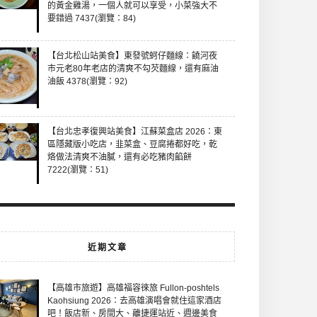
的黃金雞湯，一個人就可以享受，小菜強大不
要錯過 7437(瀏覽：84)
【台北松山站美食】東發號蚵仔麵線：饒河夜
市元老80年老店的清爽不勾芡麵線，還有麻油
油飯 4378(瀏覽：92)
【台北忠孝復興站美食】江蘇菜盒店 2026：東
區隱藏版小吃店，韭菜盒、豆腐捲都好吃，乾
烙做法清爽不油膩，還有必吃豬肉餡餅
7222(瀏覽：51)
近期文章
【高雄市旅遊】高雄福容徠旅 Fullon-poshtels
Kaohsiung 2026：去高雄演唱會就住這家酒店
吧！飯店新、房間大、離捷運站近、週邊美食