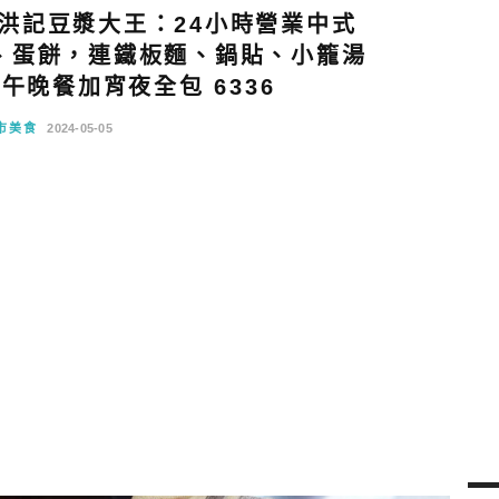
洪記豆漿大王：24小時營業中式
、蛋餅，連鐵板麵、鍋貼、小籠湯
午晚餐加宵夜全包 6336
市美食
2024-05-05