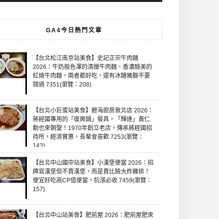
GA4今日熱門文章
【台北松江南京站美食】史記正宗牛肉麵
2026：牛奶般色澤的清燉牛肉麵、香濃醇美的
紅燒牛肉麵，兩者都好吃，還有冰糖豬腳不要
錯過 7351(瀏覽：208)
【台北小巨蛋站美食】碧海廚房敦北店 2026：
蔣經國專用的「復興鍋」餐具，「輝達」黃仁
勳也來朝聖！1970年創立老店，傳承蔣經國招
待所，經濟實惠，長輩會喜歡 7253(瀏覽：
143)
【台北中山國中站美食】小漢堡便當 2026：招
牌寫漢堡但不賣漢堡，而是賣比臉大炸雞排！
便宜好吃高CP值便當，抗漲必收 7459(瀏覽：
157)
【台北中山站美食】肥前屋 2026：肥前屋肥來