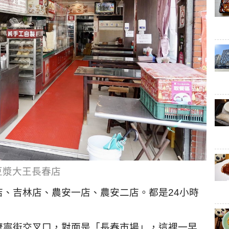
豆漿大王長春店
、吉林店、農安一店、農安二店。都是24小時
遼寧街交叉口，對面是「長春市場」，這裡一早