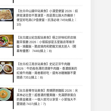
【台北中山國中站美食】小漢堡便當 2026：招
牌寫漢堡但不賣漢堡，而是賣比臉大炸雞排！
便宜好吃高CP值便當，抗漲必收 7459(線上：
10)
【台北國父紀念館站美食】極之好味松菸店燒
臘茶餐廳 2026：小餐館卻是五星飯店等級手
藝，燒臘飯、脆皮燒肉和肥龍叉燒太迷人（開
幕有優惠） 7446(線上：8)
【台北松江南京站美食】史記正宗牛肉麵
2026：牛奶般色澤的清燉牛肉麵、香濃醇美的
紅燒牛肉麵，兩者都好吃，還有冰糖豬腳不要
錯過 7351(線上：8)
【台北善導寺站美食】青嬌膠原麵館 2026：米
其林必比登！超香濃的蟹黃麵、充滿膠原蛋白
的黃金雞湯，一個人就可以享受，小菜強大不
要錯過 7437(線上：7)