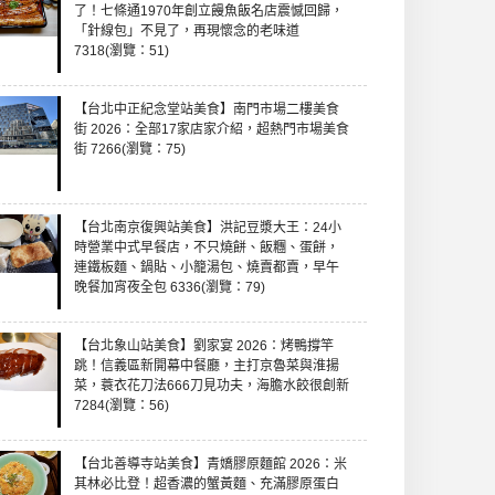
了！七條通1970年創立饅魚飯名店震憾回歸，
「針線包」不見了，再現懷念的老味道
7318(瀏覽：51)
【台北中正紀念堂站美食】南門市場二樓美食
街 2026：全部17家店家介紹，超熱門市場美食
街 7266(瀏覽：75)
【台北南京復興站美食】洪記豆漿大王：24小
時營業中式早餐店，不只燒餅、飯糰、蛋餅，
連鐵板麵、鍋貼、小籠湯包、燒賣都賣，早午
晚餐加宵夜全包 6336(瀏覽：79)
【台北象山站美食】劉家宴 2026：烤鴨撐竿
跳！信義區新開幕中餐廳，主打京魯菜與淮揚
菜，蓑衣花刀法666刀見功夫，海膽水餃很創新
7284(瀏覽：56)
【台北善導寺站美食】青嬌膠原麵館 2026：米
其林必比登！超香濃的蟹黃麵、充滿膠原蛋白