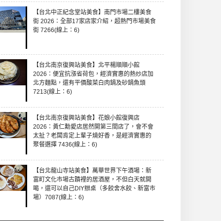
【台北中正紀念堂站美食】南門市場二樓美食
街 2026：全部17家店家介紹，超熱門市場美食
街 7266(線上：6)
【台北南京復興站美食】北平楊順順小館
2026：便宜抗漲省荷包，經濟實惠的熱炒店加
北方麵點，還有平價酸菜白肉鍋及砂鍋魚頭
7213(線上：6)
【台北南京復興站美食】花娘小館復興店
2026：黃仁勳愛店居然開第三間店了，會不會
太扯？老闆肯定上輩子燒好香，是經濟實惠的
聚餐選擇 7436(線上：6)
【台北龍山寺站美食】萬華世界下午酒場：新
富町文化市場古蹟裡的居酒屋，不但白天就開
喝，還可以自己DIY辦桌（多餃舍水餃、新富市
場）7087(線上：6)