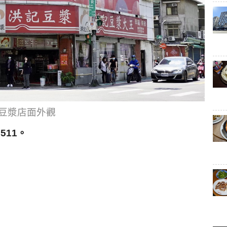
豆漿店面外觀
511。