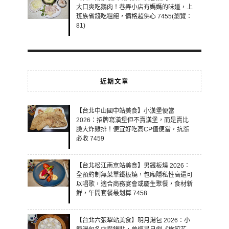
大口爽吃鵝肉！巷弄小店有媽媽的味道，上
班族省錢吃粗飽，價格超佛心 7455(瀏覽：
81)
近期文章
【台北中山國中站美食】小漢堡便當
2026：招牌寫漢堡但不賣漢堡，而是賣比
臉大炸雞排！便宜好吃高CP值便當，抗漲
必收 7459
【台北松江南京站美食】男鐵板燒 2026：
全預約制無菜單鐵板燒，包廂隱私性高還可
以唱歌，適合商務宴會或慶生聚餐，食材新
鮮，午間套餐最划算 7458
【台北六張犁站美食】明月湯包 2026：小