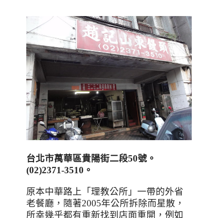
台北市萬華區貴陽街二段
50
號。
(
02)2371-3510
。
原本中華路上「理教公所」一帶的外省
老餐廳，隨著
2005
年公所拆除而星散，
所幸幾乎都有重新找到店面重開，例如