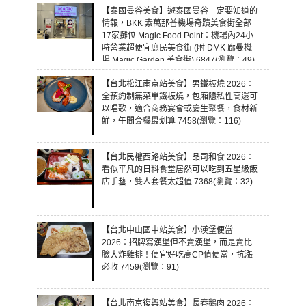
【泰國曼谷美食】遊泰國曼谷一定要知道的
情報，BKK 素萬那普機場奇蹟美食街全部
17家攤位 Magic Food Point：機場內24小
時營業超便宜庶民美食街 (附 DMK 廊曼機
場 Magic Garden 美食街) 6847(瀏覽：49)
【台北松江南京站美食】男鐵板燒 2026：
全預約制無菜單鐵板燒，包廂隱私性高還可
以唱歌，適合商務宴會或慶生聚餐，食材新
鮮，午間套餐最划算 7458(瀏覽：116)
【台北民權西路站美食】品司和食 2026：
看似平凡的日料食堂居然可以吃到五星級飯
店手藝，雙人套餐太超值 7368(瀏覽：32)
【台北中山國中站美食】小漢堡便當
2026：招牌寫漢堡但不賣漢堡，而是賣比
臉大炸雞排！便宜好吃高CP值便當，抗漲
必收 7459(瀏覽：91)
【台北南京復興站美食】長春鵝肉 2026：