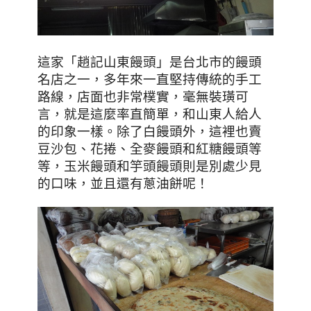
這家「趙記山東饅頭」
是台北市的饅頭
名店之一，多年來一直堅持傳統的手工
路線，店面也非常樸實，毫無裝璜可
言，就是這麼率直簡單，和山東人給人
的印象一樣。
除了白饅頭外
，這裡也賣
豆沙包、花捲、全麥饅頭和紅糖饅頭等
等，玉米饅頭和竽頭饅頭則是別處少見
的口味，並且還有
蔥油餅呢
！