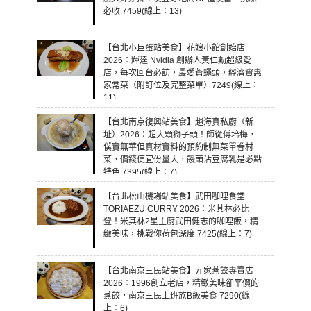
必收 7459(線上：13)
【台北小巨蛋站美食】花娘小館創始店
2026：輝達 Nvidia 創辦人黃仁勳超級愛
店，每次回台必訪，最愛蒼蠅頭，經濟實惠
家常菜（附訂位及完整菜單）7249(線上：
11)
【台北南京復興站美食】趙海真私廚（新
址）2026：超大顆獅子頭！師從傅培梅，
僕實無華但真材實料的預約制無菜單眷村
菜，價錢便宜份量大，饅頭沾豆腐乳是必點
特色 7395(線上：7)
【台北松山機場站美食】武田咖哩食堂
TORIAEZU CURRY 2026：米其林必比
登！米其林2星主廚武田健志的咖哩飯，精
緻美味，挑戰你荷包深度 7425(線上：7)
【台北南京三民站美食】亓家蒸餃專賣店
2026：1996創立老店，精緻美味卻平價的
蒸餃，南京三民上班族B級美食 7290(線
上：6)