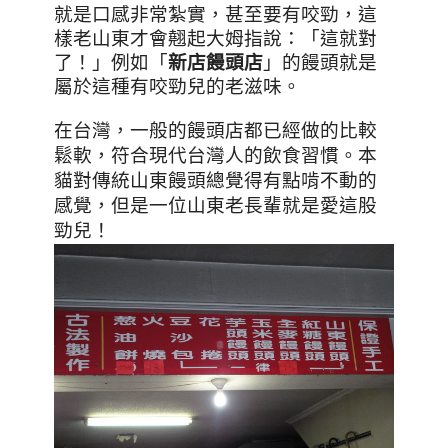
就是口感非常紮實，甚至要有咬勁，這
樣老山東才會翹起大姆指說：「這就對
了！」例如「
新店饅頭店
」的饅頭就是
屬於這種有咬勁兒的老滋味。
在台灣
，一般的饅頭店都已經做的比較
鬆軟，符合現代台灣人的飲食習慣。本
貓對傳統山東饅頭總覺得有點啃不動的
感覺，但是一位山東老長輩就是愛這股
勁兒！