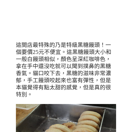
這間店最特殊的乃是特級黑糖饅頭！一
個要價
25
元不便宜。這黑糖饅頭大小和
一般白饅頭相似，顏色呈深紅咖啡色，
拿在手中還沒吃就可以聞到撲鼻的黑糖
香氣。貓口咬下去，黑糖的滋味非常濃
郁，手工饅頭咬起來也富有彈性，但是
本貓覺得有點太甜的感覺，但是真的很
特別。