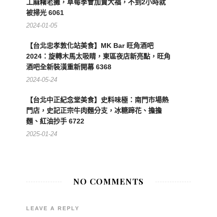
工麻糬老攤，草莓季會加賣大福，不到2小時就
被掃光 6061
2024-01-05
【台北忠孝敦化站美食】MK Bar 旺角酒吧
2024：旋轉木馬太吸睛，東區夜店新亮點，旺角
酒吧全新裝潢重新開幕 6368
2024-05-24
【台北中正紀念堂美食】史料味極：南門市場熱
門店，史記正宗牛肉麵分支，冰糖蹄花、擔擔
麵、紅油抄手 6722
2025-01-24
NO COMMENTS
LEAVE A REPLY