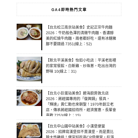
GA4即時熱門文章
【台北松江南京站美食】史記正宗牛肉麵
2026：牛奶般色澤的清燉牛肉麵、香濃醇
美的紅燒牛肉麵，兩者都好吃，還有冰糖豬
腳不要錯過 7351(線上：52)
【新北平溪美食】怡如小吃店：平溪老街裡
的家常餐館，白斬雞、炒珠蔥，吃出台灣的
野味 10(線上：31)
【台北小巨蛋站美食】碧海廚房敦北店
2026：蔣經國專用的「復興鍋」餐具，
「輝達」黃仁勳也來朝聖！1970年創立老
店，傳承蔣經國招待所，經濟實惠，長輩會
喜歡 7253(線上：15)
【台北中山國中站美食】小漢堡便當
2026：招牌寫漢堡但不賣漢堡，而是賣比
臉大炸雞排！便宜好吃高CP值便當，抗漲