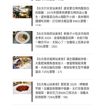
喜歡 7253(瀏覽：176)
【台北行天宮站美食】唐宮蒙古烤肉酸菜白
肉餐廳：1976年開業老牌蒙古烤肉浴火重
生，還有酸菜白肉火鍋配牛小排，真材實料
通通吃到飽，訂位辦法看這裡 6662(瀏覽：
118)
【台北市政府站美食】新娘子小吃店市政府
忠孝店 2026：皮蛋乾麵是招牌，水餃只點
一顆也可以，太貼心了！信義區上班族必收
7456(瀏覽：192)
【台北南京復興站美食】福生園鐵板快餐：
大隻肥美鯖魚香氣迷人，便當簡餐經濟實
惠，內用白飯吃到飽，興安街學生型平價便
當店 7155(瀏覽：17)
【台北象山站美食】劉家宴 2026：烤鴨撐
竿跳！信義區新開幕中餐廳，主打京魯菜與
淮揚菜，蓑衣花刀法666刀見功夫，海膽水
餃很創新 7284(瀏覽：58)