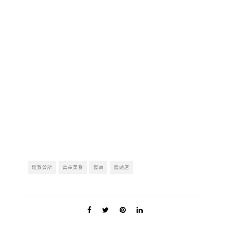
理教公所
萬華美食
饅頭
饅頭店