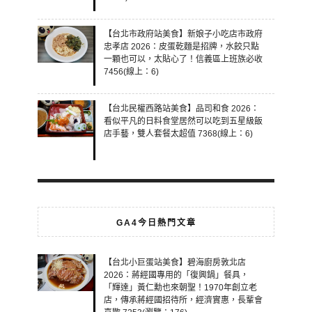
【台北市政府站美食】新娘子小吃店市政府
忠孝店 2026：皮蛋乾麵是招牌，水餃只點
一顆也可以，太貼心了！信義區上班族必收
7456(線上：6)
【台北民權西路站美食】品司和食 2026：
看似平凡的日料食堂居然可以吃到五星級飯
店手藝，雙人套餐太超值 7368(線上：6)
GA4今日熱門文章
【台北小巨蛋站美食】碧海廚房敦北店
2026：蔣經國專用的「復興鍋」餐具，
「輝達」黃仁勳也來朝聖！1970年創立老
店，傳承蔣經國招待所，經濟實惠，長輩會