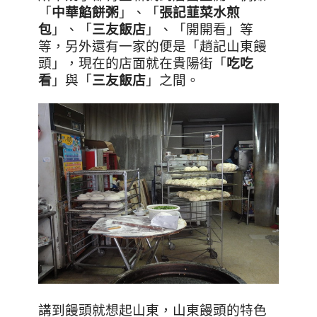
「
中華餡餅粥
」、「
張記韮菜水煎
包
」、「
三友飯店
」、「開開看」等
等，另外還有一家的便是「趙記山東饅
頭」，現在的店面就在貴陽街「
吃吃
看
」與「
三友飯店
」之間。
講到饅頭就想起山東，山東饅頭的特色