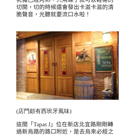
切開，切的時候還會發出卡滋卡滋的清
脆聲音，光聽就要流口水啦！
(店門頗有西班牙風味)
這間「
Tapas J
」位在新店北宜路剛剛轉
過新烏路的路口附近，是去烏來必經之