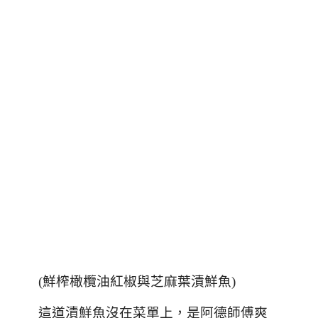
(
鮮榨橄欖油紅椒與芝麻葉漬鮮魚
)
這道漬鮮魚沒在菜單上，是阿德師傅爽