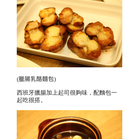
(
臘腸乳酪麵包
)
西班牙臘腸加上起司很夠味，配麵包一
起吃很搭。