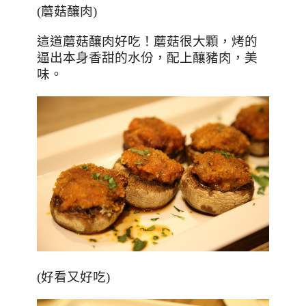
(蘑菇釀肉)
這道蘑菇釀肉好吃！蘑菇很大顆，烤的
逼出本身香甜的水份，配上釀豬肉，美
味。
(好看又好吃)