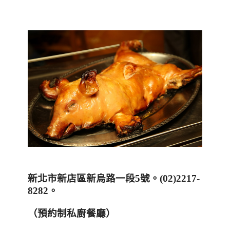
新北市新店區新烏路一段
5
號
。
(
02)2217-
8282
。
（預約制私廚餐廳）