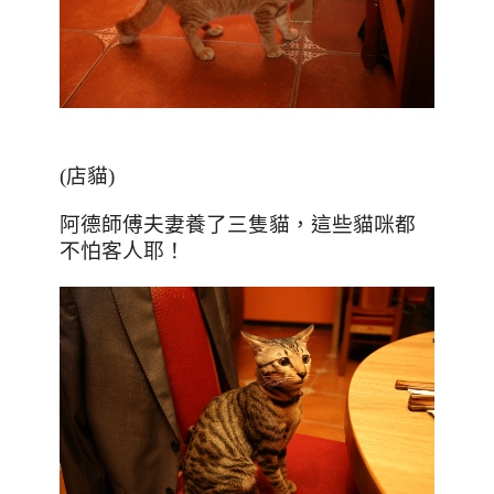
(
店貓
)
阿德師傅夫妻養了三隻貓，這些貓咪都
不怕客人耶！