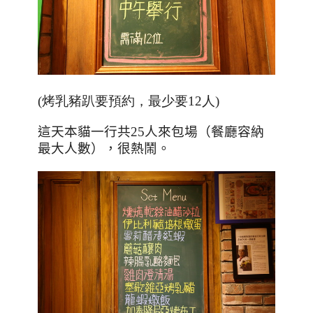
(烤乳豬趴要預約，最少要12人)
這天本貓一行共
25
人來包場（餐廳容納
最大人數），很熱鬧。