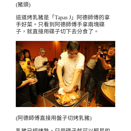
(豬頭)
這道烤乳豬是「
Tapas J
」阿德師傅的拿
手好菜。只看到阿德師傅手拿兩塊碟
子，就直接用碟子切下去分食了。
(阿德師傅直接用盤子切烤乳豬)
乳豬已經烤熟，只用碟子就可以輕易的