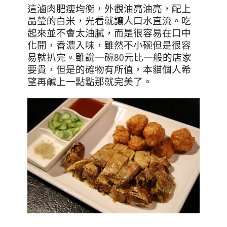
這滷肉肥瘦均衡，外觀油亮油亮，配上
晶瑩的白米，光看就讓人口水直流。吃
起來並不會太油膩，而是很容易在口中
化開，香濃入味，雖然不小碗但是很容
易就扒完。雖說一碗8
0
元比一般的店家
要貴，但是的確物有所值，本貓個人希
望再鹹上一點點那就完美了。