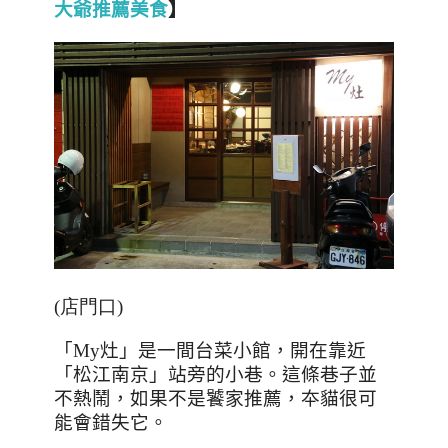
大爺推薦美食
】
(店門口)
「
My
灶」是一間台菜小館，開在靠近
「松江南京」站旁的小巷。這條巷子並
不熱鬧，如果不是饕家推薦，夲貓很可
能會錯失它。