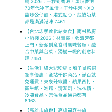
廳 2026：一秒到香港，重現香港
70年代冰室風情，干炒牛河、XO
醬炒公仔麵、港式點心、絲襪奶茶
都是滿滿港味 7461
【台北忠孝敦化站美食】南村私廚
小酒棧 2026：林青霞、張清芳都
上門，新派創意眷村風味餐廳，融
合中菜與台菜，獨樹一幟的創意料
理 7451
【生活】貓大爺粉絲 x 鬍子哥嚴選
獨享優惠：全站千餘商品，滿百就
免運費！東泉辣椒醬、蘋果西打、
衛生紙、泡麵、清潔劑、洗衣精、
冷凍食品、常溫食品通通都有
6963
【高雄市旅遊】高雄福容徠旅