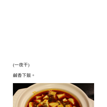
(一夜干)
鹹香下飯。