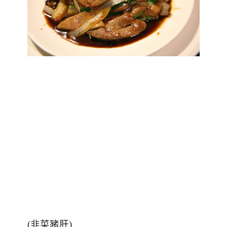
(
韭菜豬肝
)