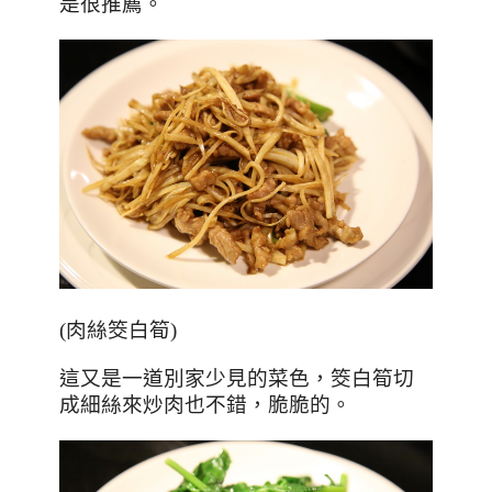
是很推薦。
(
肉絲筊白筍
)
這又是一道別家少見的菜色，筊白筍切
成細絲來炒肉也不錯，脆脆的。