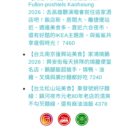
Fullon-poshtels Kaohsiung
2026：去高雄聽演唱會就住這家酒
店吧！飯店新、房間大、離捷運站
近、週邊美食多、靠近六合夜市、
還有好酷的IKEA主題房，與鯊鯊共
享度假時光！ 7460
【台北南京復興站美食】家鴻燒鵝
2026：興安街每天排隊的燒臘便當
名店，鵝腿飯超搶手，燒鴨、油
雞、叉燒與廣炒麵都好吃 7240
【台北松山站美食】東發號蚵仔麵
線：饒河夜市元老80年老店的清爽
不勾芡麵線，還有麻油油飯 4378