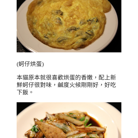
(
蚵仔烘蛋
)
本貓原本就很喜歡烘蛋的香嫩，配上新
鮮蚵仔很對味，鹹度火候剛剛好，好吃
下飯。