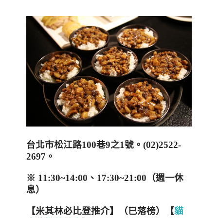
台北市松江路
100
巷
9
之
1
號
。
(
02)2522-
2697
。
※
11:30~14:00
、
17:30~21:00
（週一休
息）
【米其林必比登推介】（已落榜）
【
貓