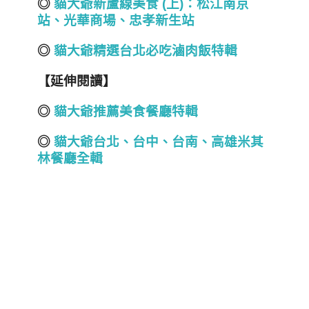
◎
貓大爺新蘆線美食 (
上)
：松江南京
站、光華商場、忠孝新生站
◎
貓大爺精選
台北必吃滷肉飯特輯
【延伸閱讀】
◎
貓大爺推薦美食餐廳特輯
◎
貓大爺台北
、
台中
、
台南
、
高雄
米其
林餐廳全輯