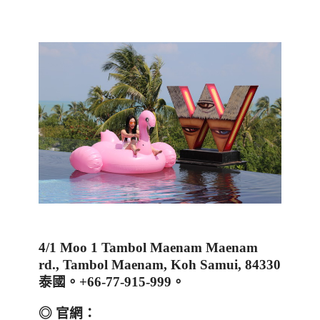
4/1 Moo 1 Tambol Maenam Maenam
rd., Tambol Maenam, Koh Samui, 84330
泰國。
+66-77-915-999
。
◎ 官網：