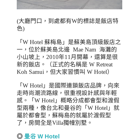
(
大廳門口，到處都有
W
的標誌是飯店特
色
)
「
W Hotel
蘇梅島」是蘇美島頂級飯店之
一，位於蘇美島北邊
Mae Nam
海灘的
小山坡上，
2010
年
11
月開幕，還算是很
新的飯店。（正式的名稱是
W Retreat
Koh Samui
，但大家習慣叫
W Hotel
）
「
W Hotel
」是國際連鎖飯店品牌，向來
走時尚潮流路線，很重視設計感與年輕
感。「
W Hotel
」概略分成都會型和渡假
型兩種，像台北和曼谷的「
W Hotel
」就
屬於都會型，蘇梅島的就屬於渡假型
了，房間全是
Villa
獨幢別墅。
◎
曼
谷
W Hotel