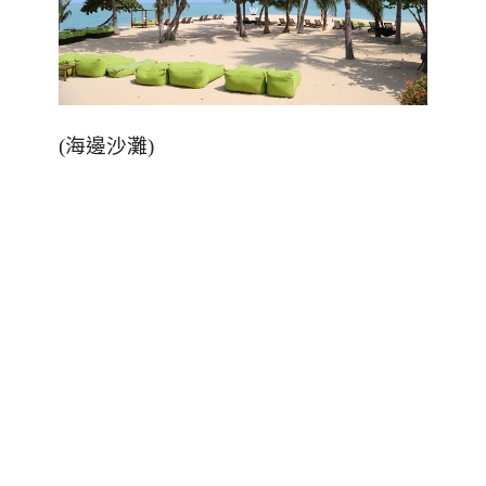
(
海邊沙灘
)