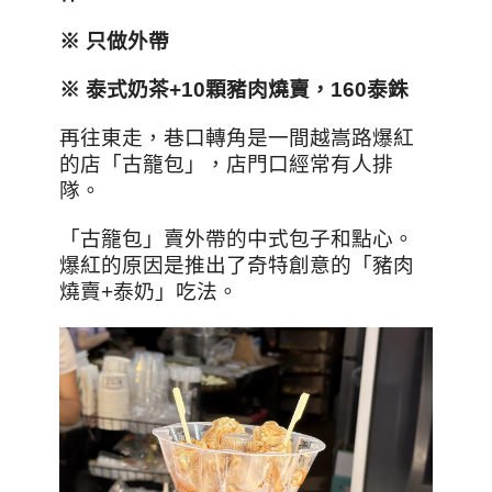
※ 只做外帶
※
泰式奶茶+10
顆豬肉燒賣，160
泰銖
再往東走，巷口轉角是一間越嵩路爆紅
的店「古籠包」，店門口經常有人排
隊。
「古籠包」賣外帶的中式包子和點心。
爆紅的原因是推出了奇特創意的「豬肉
燒賣+泰奶」吃法。