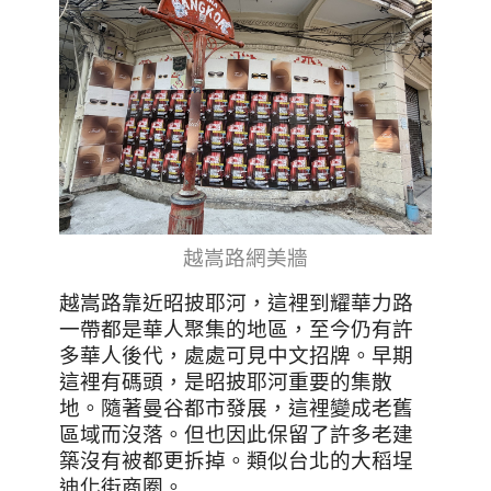
越嵩路網美牆
越嵩路靠近昭披耶河，這裡到耀華力路
一帶都是華人聚集的地區，至今仍有許
多華人後代，處處可見中文招牌。早期
這裡有碼頭，是昭披耶河重要的集散
地。隨著曼谷都市發展，這裡變成老舊
區域而沒落。但也因此保留了許多老建
築沒有被都更拆掉。類似台北的大稻埕
迪化街商圈。