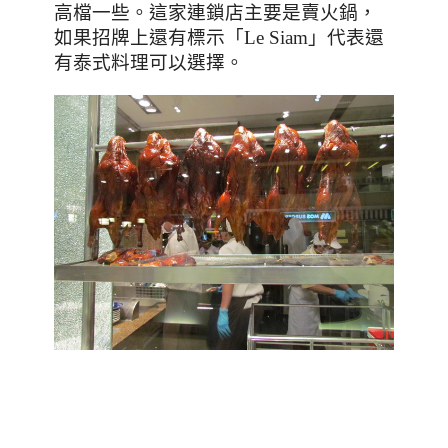
高檔一些。
這家連鎖店主要是賣火鍋
，
如果招牌上還有標
示
「
Le Siam
」代表還
泰式料理可以選擇
。
有