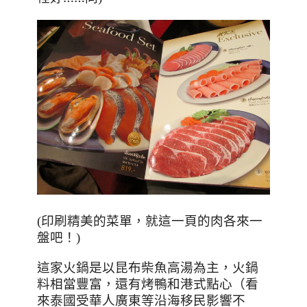
，
(印刷精美的菜單
就這一頁的肉各來一
盤吧！)
這家火鍋是以昆布柴魚高湯為主，火鍋
料相當豐富，還有烤鴨和港式點心（看
來泰國受華人廣東等沿海移民影響不