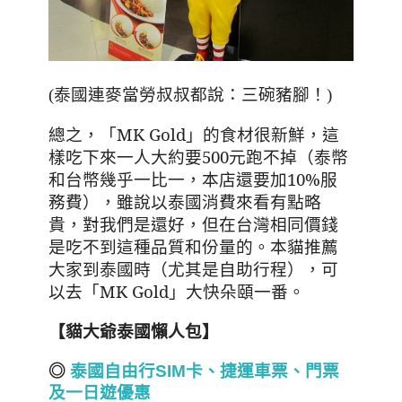
(泰國連麥當勞叔叔都說：三碗豬腳！)
總之，「
MK Gold
」的食材很新鮮，這
樣吃下來一人大約要
500
元跑不掉（泰幣
和台幣幾乎一比一，本店還要加10%服
務費），雖說以泰國消費來看有點略
貴，對我們是還好，但在台灣相同價錢
是吃不到這種品質和份量的。本貓推薦
大家到泰國時（尤其是自助行程），可
以去「
MK Gold
」大快朵頤一番。
【貓大爺泰國懶人包】
◎
泰國自由行SIM卡、捷運車票、門票
及一日遊優惠