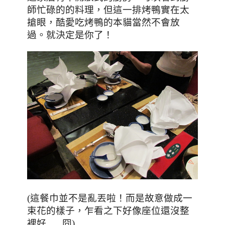
師忙碌的的料理
，但這一排烤鴨實在太
搶眼
，酷愛吃烤鴨的本貓當然不會放
過
。就決定是你了！
(這餐巾並不是亂丟啦！而是故意做成一
，乍看之下好像座位還沒整
束花的樣子
裡好……冏
)