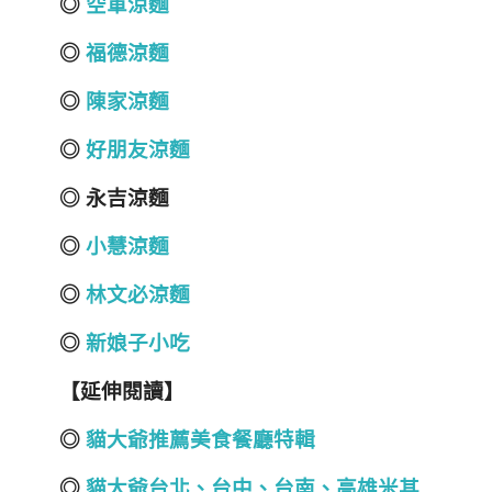
◎
空軍涼麵
◎
福德涼麵
◎
陳家涼麵
◎
好朋友涼麵
◎ 永吉涼麵
◎
小慧涼麵
◎
林文必涼麵
◎
新娘子小吃
【延伸閱讀】
◎
貓大爺推薦美食餐廳特輯
◎
貓大爺台北
、
台中
、
台南
、
高雄
米其