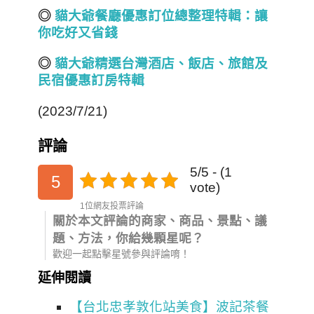
◎
貓大爺餐廳優惠訂位總整理特輯：讓
你吃好又省錢
◎
貓大爺精選台灣酒店
、飯店、旅館
及
民宿
優惠訂房
特輯
(2023/7/21)
評論
5/5 - (1
5
vote)
1位網友投票評論
關於本文評論的商家、商品、景點、議
題、方法，你給幾顆星呢？
歡迎一起點擊星號參與評論唷！
延伸閱讀
【台北忠孝敦化站美食】波記茶餐