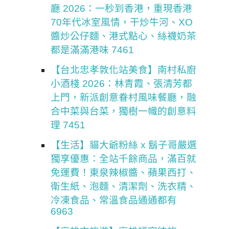
廳 2026：一秒到香港，重現香港
70年代冰室風情，干炒牛河、XO
醬炒公仔麵、港式點心、絲襪奶茶
都是滿滿港味 7461
【台北忠孝敦化站美食】南村私廚
小酒棧 2026：林青霞、張清芳都
上門，新派創意眷村風味餐廳，融
合中菜與台菜，獨樹一幟的創意料
理 7451
【生活】貓大爺粉絲 x 鬍子哥嚴選
獨享優惠：全站千餘商品，滿百就
免運費！東泉辣椒醬、蘋果西打、
衛生紙、泡麵、清潔劑、洗衣精、
冷凍食品、常溫食品通通都有
6963