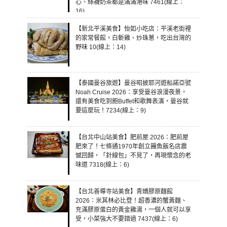
心、絲襪奶茶都是滿滿港味 7461(線上：
16)
【新北平溪美食】怡如小吃店：平溪老街裡
的家常餐館，白斬雞、炒珠蔥，吃出台灣的
野味 10(線上：14)
【泰國曼谷旅遊】曼谷昭披耶河遊船諾亞號
Noah Cruise 2026：享受曼谷浪漫夜景，
還有美食吃到飽Buffet和歌舞表演，曼谷就
要這麼玩！7234(線上：9)
【台北中山站美食】肥前屋 2026：肥前屋
肥來了！七條通1970年創立饅魚飯名店震
憾回歸，「針線包」不見了，再現懷念的老
味道 7318(線上：6)
【台北善導寺站美食】青嬌膠原麵館
2026：米其林必比登！超香濃的蟹黃麵、
充滿膠原蛋白的黃金雞湯，一個人就可以享
受，小菜強大不要錯過 7437(線上：6)