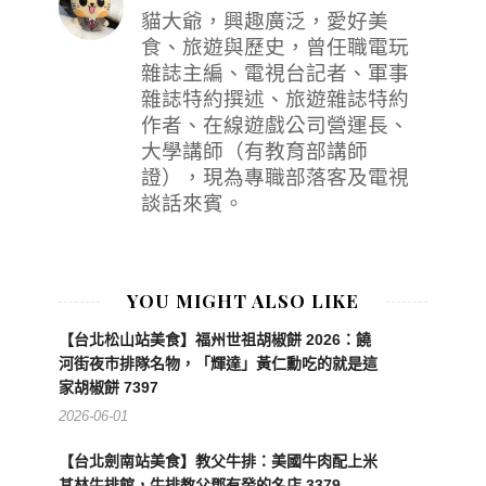
貓大爺，興趣廣泛，愛好美
食、旅遊與歷史，曾任職電玩
雜誌主編、電視台記者、軍事
雜誌特約撰述、旅遊雜誌特約
作者、在線遊戲公司營運長、
大學講師（有教育部講師
證），現為專職部落客及電視
談話來賓。
YOU MIGHT ALSO LIKE
【台北松山站美食】福州世祖胡椒餅 2026：饒
河街夜市排隊名物，「輝達」黃仁勳吃的就是這
家胡椒餅 7397
2026-06-01
【台北劍南站美食】教父牛排：美國牛肉配上米
其林牛排館，牛排教父鄧有癸的名店 3379