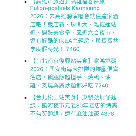
【高雄市旅遊】高雄福容徠旅
Fullon-poshtels Kaohsiung
2026：去高雄聽演唱會就住這家酒
店吧！飯店新、房間大、離捷運站
近、週邊美食多、靠近六合夜市、
還有好酷的IKEA主題房，與鯊鯊共
享度假時光！ 7460
【台北南京復興站美食】家鴻燒鵝
2026：興安街每天排隊的燒臘便當
名店，鵝腿飯超搶手，燒鴨、油
雞、叉燒與廣炒麵都好吃 7240
【台北松山站美食】東發號蚵仔麵
線：饒河夜市元老80年老店的清爽
不勾芡麵線，還有麻油油飯 4378