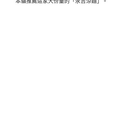
本貓推薦這家大份量的「永吉涼麵」。