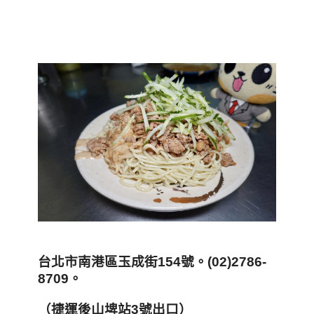
台北市南港區玉成街154
號。(02)2786-
8709
。
（
捷運後山埤站3
號出口
）