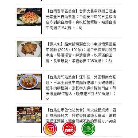
【台南安平區美食】台南大員皇冠假日酒店
元素全日自助餐廳：台南安平區的五星級酒
店吃到飽自助餐，爽吃松葉蟹腳、喝爆台南
牛肉湯 7154(線上：6)
【懶人包】貓大爺精選台北市老派懷舊長輩
中餐廳 (2026，101家)：適合帶長輩用餐的
老店，裝潢樸實、經濟實惠、吃滿滿的回
憶，長輩最愛、孝親必備 7353(線上：6)
【台北北門站美食】江牛樓：外國和尚會唸
經，日本主廚煮牛肉麵好吃耶！突破傳統紅
燒牛肉麵框架，米其林入選排隊熱門店，每
天限量66位客人，晚來吃不到 6819(線上：
5)
【台北忠孝敦化站美食】川火成都燒烤：四
川風格燒烤店，各式香辣串燒大會串，還有
豪邁江湖菜，適合無辣不歡的聚餐 6549(線
上：5)