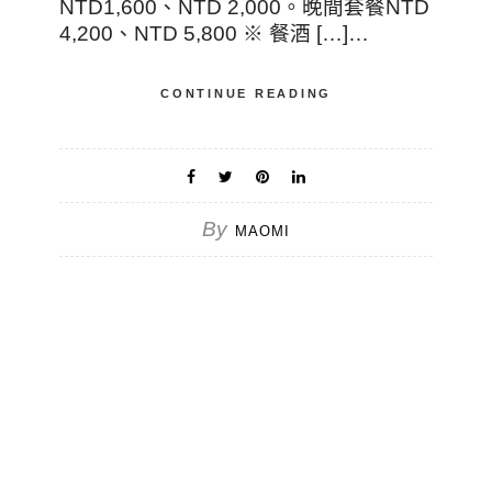
NTD1,600、NTD 2,000。晚間套餐NTD
4,200、NTD 5,800 ※ 餐酒 […]…
CONTINUE READING
By
MAOMI