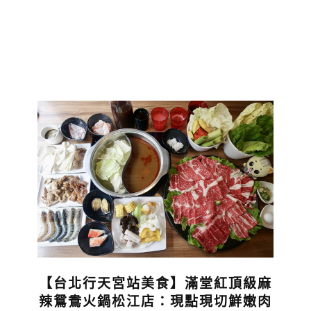
【台北行天宮站美食】滿堂紅頂級麻
辣鴛鴦火鍋松江店：現點現切鮮嫩肉