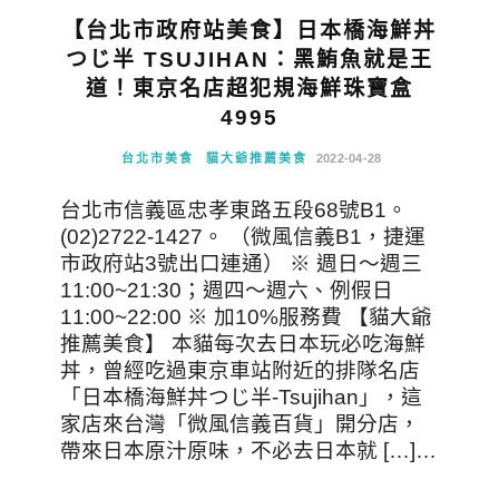
【台北市政府站美食】日本橋海鮮丼
つじ半 TSUJIHAN：黑鮪魚就是王
道！東京名店超犯規海鮮珠寶盒
4995
台北市美食
貓大爺推薦美食
2022-04-28
台北市信義區忠孝東路五段68號B1。
(02)2722-1427。 （微風信義B1，捷運
市政府站3號出口連通） ※ 週日～週三
11:00~21:30；週四～週六、例假日
11:00~22:00 ※ 加10%服務費 【貓大爺
推薦美食】 本貓每次去日本玩必吃海鮮
丼，曾經吃過東京車站附近的排隊名店
「日本橋海鮮丼つじ半-Tsujihan」，這
家店來台灣「微風信義百貨」開分店，
帶來日本原汁原味，不必去日本就 […]…