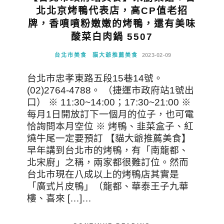
北北京烤鴨代表店，高CP值老招
牌，香噴噴粉嫩嫩的烤鴨，還有美味
酸菜白肉鍋 5507
台北市美食
貓大爺推薦美食
2023-02-09
台北市忠孝東路五段15巷14號。
(02)2764-4788。 （捷運市政府站1號出
口） ※ 11:30~14:00；17:30~21:00 ※
每月1日開放訂下一個月的位子，也可電
恰詢問本月空位 ※ 烤鴨、韭菜盒子、紅
燒牛尾一定要預訂 【貓大爺推薦美食】
早年講到台北市的烤鴨，有「南龍都、
北宋廚」之稱，兩家都很難訂位。然而
台北市現在八成以上的烤鴨店其實是
「廣式片皮鴨」（龍都、華泰王子九華
樓、喜來 […]…