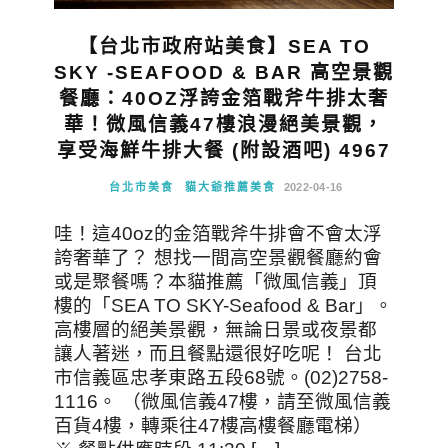
【台北市政府站美食】SEA TO
SKY -SEAFOOD & BAR 高空景觀
餐廳：40OZ浮誇金箔戰斧牛排太奢
華！微風信義47樓浪漫絕美景觀，
享受海鮮牛排大餐 (附設酒吧) 4967
台北市美食
貓大爺推薦美食
2022-04-16
哇！這40oz的金箔戰斧牛排會不會太浮
誇奢華了？ 想找一間高空景觀餐廳約會
或是聚餐嗎？本貓推薦「微風信義」頂
樓的「SEA TO SKY-Seafood & Bar」。
高樓層的絕美景觀，無論日景或夜景都
讓人著迷，而且餐點還很好吃呢！ 台北
市信義區忠孝東路五段68號。(02)2758-
1116。 （微風信義47樓，請至微風信義
百貨4樓，轉乘往47樓高樓餐廳電梯）