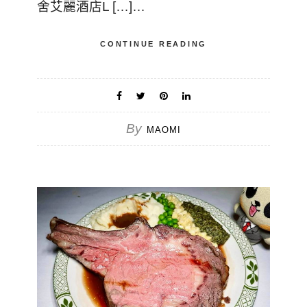
舍艾麗酒店L […]…
CONTINUE READING
By
MAOMI