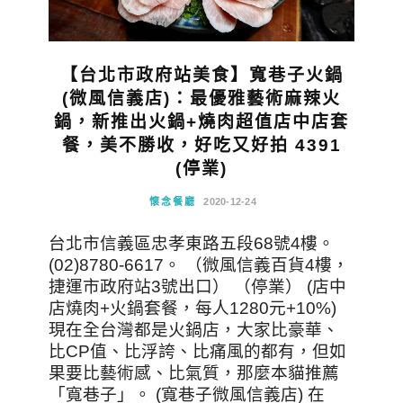
【台北市政府站美食】寬巷子火鍋
(微風信義店)：最優雅藝術麻辣火
鍋，新推出火鍋+燒肉超值店中店套
餐，美不勝收，好吃又好拍 4391
(停業)
懷念餐廳
2020-12-24
台北市信義區忠孝東路五段68號4樓。
(02)8780-6617。 （微風信義百貨4樓，
捷運市政府站3號出口） （停業） (店中
店燒肉+火鍋套餐，每人1280元+10%)
現在全台灣都是火鍋店，大家比豪華、
比CP值、比浮誇、比痛風的都有，但如
果要比藝術感、比氣質，那麼本貓推薦
「寬巷子」。 (寬巷子微風信義店) 在