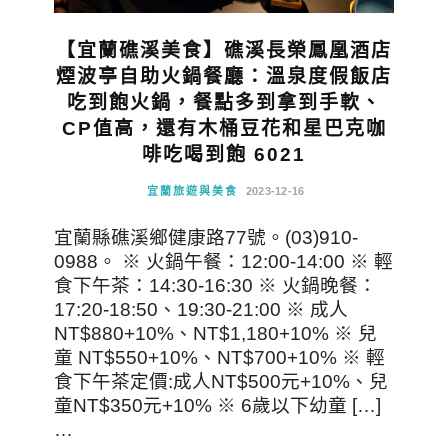
【宜蘭礁溪美食】礁溪長榮鳳凰酒店
煙波亭自助火鍋餐廳：溫泉度假飯店
吃到飽火鍋，餐點多到拿到手軟、
CP值高，還有木桶豆花和星巴克咖
啡吃喝到飽 6021
宜蘭旅遊與美食
2023-12-16
宜蘭縣礁溪鄉健康路77號。(03)910-
0988。 ※ 火鍋午餐：12:00-14:00 ※ 輕
食下午茶：14:30-16:30 ※ 火鍋晚餐：
17:20-18:50、19:30-21:00 ※ 成人
NT$880+10%、NT$1,180+10% ※ 兒
童 NT$550+10%、NT$700+10% ※ 輕
食下午茶定價:成人NT$500元+10%、兒
童NT$350元+10% ※ 6歲以下幼童 […]
…