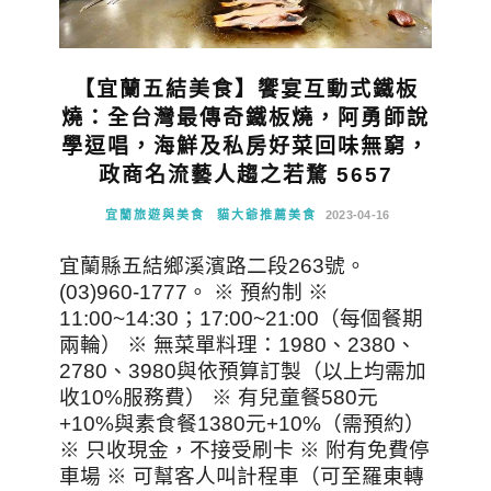
【宜蘭五結美食】饗宴互動式鐵板
燒：全台灣最傳奇鐵板燒，阿勇師說
學逗唱，海鮮及私房好菜回味無窮，
政商名流藝人趨之若騖 5657
宜蘭旅遊與美食
貓大爺推薦美食
2023-04-16
宜蘭縣五結鄉溪濱路二段263號。
(03)960-1777。 ※ 預約制 ※
11:00~14:30；17:00~21:00（每個餐期
兩輪） ※ 無菜單料理：1980、2380、
2780、3980與依預算訂製（以上均需加
收10%服務費） ※ 有兒童餐580元
+10%與素食餐1380元+10%（需預約）
※ 只收現金，不接受刷卡 ※ 附有免費停
車場 ※ 可幫客人叫計程車（可至羅東轉