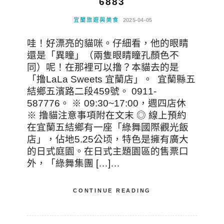
6883
宜蘭旅遊與美食
2025-04-05
哇！好漂亮的貓咪。仔細看，他的眼睛
還是「異瞳」（兩隻眼睛瞳孔顏色不
同）呢！在那裡可以撸？本貓去的是
「撸LaLa Sweets 宜蘭店」。 宜蘭縣五
結鄉五濱路二段459號。 0911-
587776。 ※ 09:30~17:00，週四店休
※ 撸貓注意事項附在文末 ◎ 線上預約
在宜蘭五結鄉有一座「綠舞國際觀光飯
店」，佔地5.25公顷，特色是擁有廣大
的日式庭園。在日式主題園區的售票口
外，「綠舞集團 […]…
CONTINUE READING