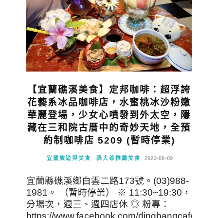
【宜蘭礁溪美食】定邦咖啡：超浮誇
花藝系冰品咖啡店，水蜜桃冰沙粉嫩
華麗登場，少女心噴發到外太空，隱
藏在三和院古厝中的奇妙天地，全預
約制咖啡店 5209 (暫時停業)
宜蘭旅遊與美食
貓大爺推薦美食
2022-08-09
宜蘭縣礁溪鄉白雲二路173號。(03)988-
1981。 （暫時停業） ※ 11:30~19:30，
分場次，週三、週四店休 ◎ 粉專：
https://www.facebook.com/dingbangcafe/