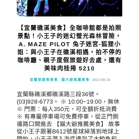
【宜蘭礁溪美食】全咖啡館都是拍照
景點！小王子的迷幻螢光森林冒險，
A. MAZE PILOT 兔子迷宮-狐狸小
姐：與小王子在礁溪相遇，拍不停的
咖啡廳、親子度假旅遊好去處，還有
美味肉桂捲 5210
宜蘭旅遊與美食
貓大爺推薦美食
2022-08-10
宜蘭縣礁溪鄉礁溪路三段36號。
(03)928-6773。 ※ 10:00~19:00，無休
※ 門票：每人350元，可全額折抵消費
※ 有專屬停車場可免費停車，從正門側
邊路口開進去 【貓大爺推薦美食】 故事
從小王子跟著B612號星球掉落到地球上
開始，小王子潛入海底遇到了大鯨魚和