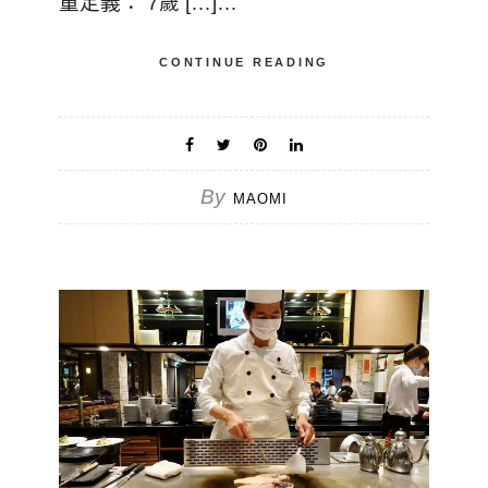
童定義： 7歲 […]…
CONTINUE READING
By
MAOMI