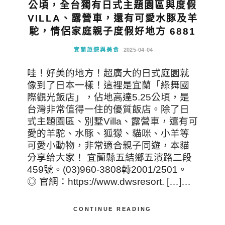
公頃，全台獨有日式主題園區與度假
VILLA、露營車，還有可愛水豚及羊
駝，情侶家庭親子度假好地方 6881
宜蘭旅遊與美食
2025-04-04
哇！好美的地方！超廣大的日式庭園就
像到了日本一樣！這裡是宜蘭「綠舞國
際觀光飯店」，佔地高達5.25公頃，是
台灣非常值得一住的優質飯店。除了日
式主題園區、別墅Villa、露營車，還有可
愛的羊駝、水豚、狐獴、貓咪、小羊等
可愛小動物，非常適合親子同遊，本貓
分享给大家！ 宜蘭縣五結鄉五濱路二段
459號。(03)960-3808轉2001/2501。
◎ 官網：https://www.dwsresort. […]…
CONTINUE READING