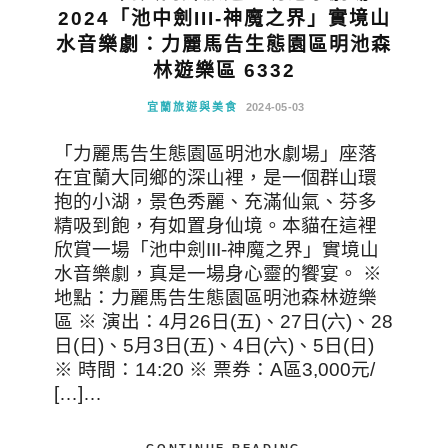
2024「池中劍III-神魔之界」實境山
水音樂劇：力麗馬告生態園區明池森
林遊樂區 6332
宜蘭旅遊與美食
2024-05-03
「力麗馬告生態園區明池水劇場」座落
在宜蘭大同鄉的深山裡，是一個群山環
抱的小湖，景色秀麗、充滿仙氣、芬多
精吸到飽，有如置身仙境。本貓在這裡
欣賞一場「池中劍III-神魔之界」實境山
水音樂劇，真是一場身心靈的饗宴。 ※
地點：力麗馬告生態園區明池森林遊樂
區 ※ 演出：4月26日(五)、27日(六)、28
日(日)、5月3日(五)、4日(六)、5日(日)
※ 時間：14:20 ※ 票券：A區3,000元/
[…]…