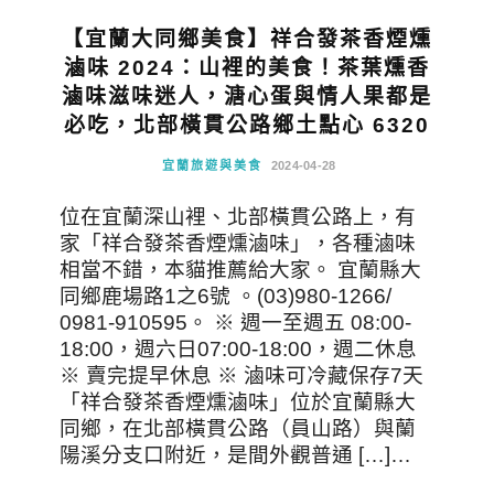
【宜蘭大同鄉美食】祥合發茶香煙燻
滷味 2024：山裡的美食！茶葉燻香
滷味滋味迷人，溏心蛋與情人果都是
必吃，北部橫貫公路鄉土點心 6320
宜蘭旅遊與美食
2024-04-28
位在宜蘭深山裡、北部橫貫公路上，有
家「祥合發茶香煙燻滷味」，各種滷味
相當不錯，本貓推薦給大家。 宜蘭縣大
同鄉鹿場路1之6號 。(03)980-1266/
0981-910595。 ※ 週一至週五 08:00-
18:00，週六日07:00-18:00，週二休息
※ 賣完提早休息 ※ 滷味可冷藏保存7天
「祥合發茶香煙燻滷味」位於宜蘭縣大
同鄉，在北部橫貫公路（員山路）與蘭
陽溪分支口附近，是間外觀普通 […]…