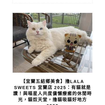
【宜蘭五結鄉美食】撸LALA
SWEETS 宜蘭店 2025：有貓就是
讚！與喵星人共度傭懶療癒的休閒時
光，貓奴天堂，撸貓吸貓好地方