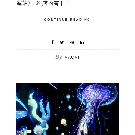
運站） ※ 店內有 […]…
CONTINUE READING
By
MAOMI