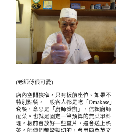
(
老師傅很可愛
)
店內空間狹窄，只有板前座位。如果不
特別點餐，一般客人都是吃「
Omakase
」
套餐，意思是「廚師發辦」，信賴廚師
配菜。也就是固定一筆預算的無菜單料
理。板前會放好一些薑片，還會送上熱
茶。師傅們都蠻親切的，會用簡單英文