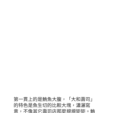
第一貫上的是鮪魚大腹，「大和壽司」
的特色是魚生切的比較大塊，瀟灑寫
意，不像其它壽司店那麼規規矩矩。鮪