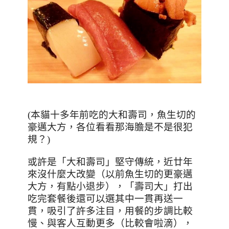
(本貓十多年前吃的大和壽司，魚生切的
豪邁大方，各位看看那海膽是不是很犯
規？)
或許是「大和壽司」堅守傳統，近廿年
來沒什麼大改變（以前魚生切的更豪邁
大方，有點小退步），「壽司大」打出
吃完套餐後還可以選其中一貫再送一
貫，吸引了許多注目，用餐的步調比較
慢、與客人互動更多（比較會啦滴），