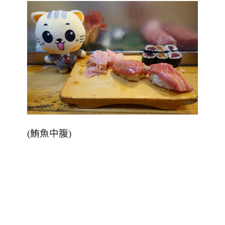
(
鮪魚中腹
)