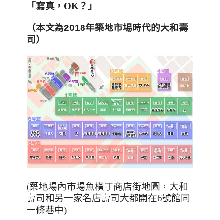
「寫真，
OK
？」
（本文為2018年築地市場時代的大和壽
司）
(築地場內市場魚橫丁商店街地圖，大和
壽司和另一家名店壽司大都開在
6
號館同
一條巷中)