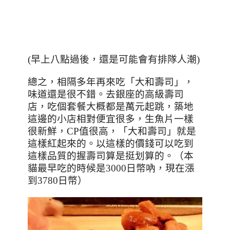
(早上八點過後，還是可能會有排隊人潮)
總之，相隔多年再來吃「大和壽司」，
味道還是很不錯。去銀座的高級壽司
店，吃個套餐大概都是萬元起跳，築地
這邊的小店相對便宜很多，生魚片一樣
很新鮮，
CP
值很高，「大和壽司」就是
這樣紅起來的。以這樣的價錢可以吃到
這樣品質的握壽司算是挺划算的。（本
貓最早吃的時候是
3000
日幣吶，現在漲
到
3780
日幣）