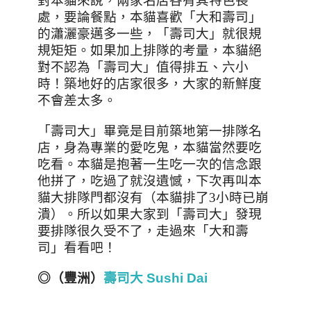
對本貓來說，兩家名店各有其特色長
處，要論餐點，本貓喜歡「大和壽司」
的瀟灑豪邁多一些，「壽司大」就很規
規矩矩。如果加上排隊的考量，本貓絕
對不認為「壽司大」值得排五、六小
時！築地好的店家很多，大家的新鮮度
不會差太多。
「壽司大」畢竟是目前築地第一排隊名
店，身為專業的愛吃鬼，本貓當然要吃
吃看。本貓是抱著一生吃一次的信念跟
他拼了，吃過了就沒遺憾，下次再叫本
貓大排隊門都沒有（本貓排了
3
小時已崩
潰）。所以如果大家到「壽司大」發現
要排隊很久受不了，走過來「大和壽
司」看看吧！
◎（豐洲）
壽司大 Sushi Dai