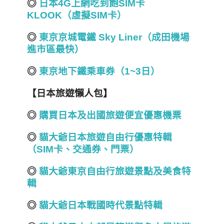
◎
日本4G
上網吃到飽SIM
卡
KLOOK
（虛擬SIM
卡）
◎
東京京城電鐵 Sky Liner
（成田機場
進市區最快）
◎
東京地下鐵乘車券（1~3
日）
【日本旅遊懶人包】
◎
購買日本及出國旅遊便宜優惠機票
◎
貓大爺日本旅遊自由行優惠特輯
（SIM
卡、交通券、門票）
◎
貓大爺東京自由行旅遊景點及美食特
輯
◎
貓大爺日本戰國
時代
景點特輯