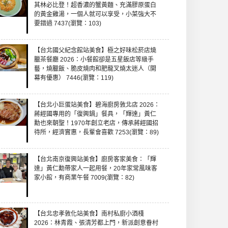
其林必比登！超香濃的蟹黃麵、充滿膠原蛋白
的黃金雞湯，一個人就可以享受，小菜強大不
要錯過 7437(瀏覽：103)
【台北國父紀念館站美食】極之好味松菸店燒
臘茶餐廳 2026：小餐館卻是五星飯店等級手
藝，燒臘飯、脆皮燒肉和肥龍叉燒太迷人（開
幕有優惠） 7446(瀏覽：119)
【台北小巨蛋站美食】碧海廚房敦北店 2026：
蔣經國專用的「復興鍋」餐具，「輝達」黃仁
勳也來朝聖！1970年創立老店，傳承蔣經國招
待所，經濟實惠，長輩會喜歡 7253(瀏覽：89)
【台北南京復興站美食】廚房客家美食：「輝
達」黃仁勳帶家人一起用餐，20年家常風味客
家小館，有商業午餐 7009(瀏覽：82)
【台北忠孝敦化站美食】南村私廚小酒棧
2026：林青霞、張清芳都上門，新派創意眷村