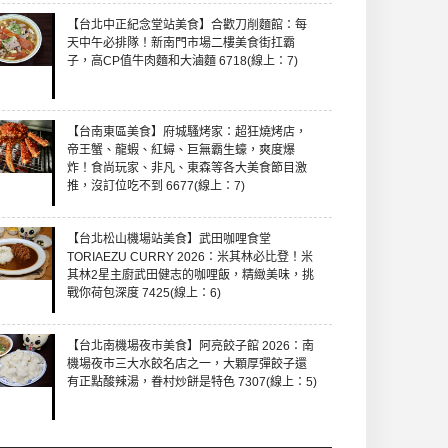
【台北中正紀念堂站美食】合歡刀削麵館：每
天中午必排隊！新南門市場二樓美食街扛霸
子，高CP值牛肉麵和大滷麵 6718(線上：7)
【台南東區美食】府城騷烤家：超狂燒烤店，
帝王蟹、龍蝦、紅蟳、巨無霸生蠔，爽度爆
炸！食尚玩家、非凡、東森等各大美食節目激
推，沒訂位吃不到 6677(線上：7)
【台北松山機場站美食】武田咖哩食堂
TORIAEZU CURRY 2026：米其林必比登！米
其林2星主廚武田健志的咖哩飯，精緻美味，挑
戰你荷包深度 7425(線上：6)
【台北南機場夜市美食】阿亮餃子館 2026：南
機場夜市三大水餃名店之一，大顆厚彈餃子還
有正點酸辣湯，眷村炒餅是特色 7307(線上：5)