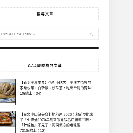
搜尋文章
GA4即時熱門文章
【新北平溪美食】怡如小吃店：平溪老街裡的
家常餐館，白斬雞、炒珠蔥，吃出台灣的野味
10(線上：34)
【台北中山站美食】肥前屋 2026：肥前屋肥來
了！七條通1970年創立饅魚飯名店震憾回歸，
「針線包」不見了，再現懷念的老味道
7318(線上：12)