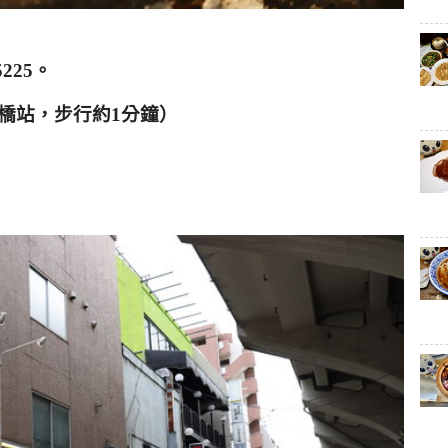
5225
。
橋站，步行約
1
分鐘）