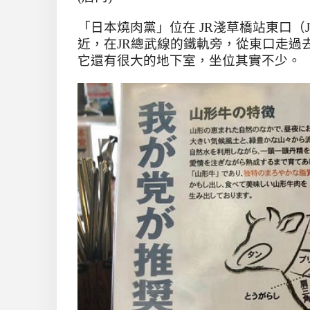
「日本燒肉黨」位在
JR
淺草橋站東口（
近，在
JR
總武線的鐵軌旁，從東口走過
它還有很大的地下室，坐位其實不少。