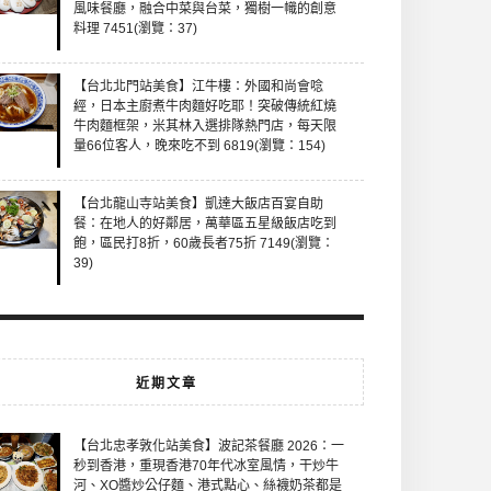
風味餐廳，融合中菜與台菜，獨樹一幟的創意
料理 7451(瀏覽：37)
【台北北門站美食】江牛樓：外國和尚會唸
經，日本主廚煮牛肉麵好吃耶！突破傳統紅燒
牛肉麵框架，米其林入選排隊熱門店，每天限
量66位客人，晚來吃不到 6819(瀏覽：154)
【台北龍山寺站美食】凱達大飯店百宴自助
餐：在地人的好鄰居，萬華區五星級飯店吃到
飽，區民打8折，60歲長者75折 7149(瀏覽：
39)
近期文章
【台北忠孝敦化站美食】波記茶餐廳 2026：一
秒到香港，重現香港70年代冰室風情，干炒牛
河、XO醬炒公仔麵、港式點心、絲襪奶茶都是