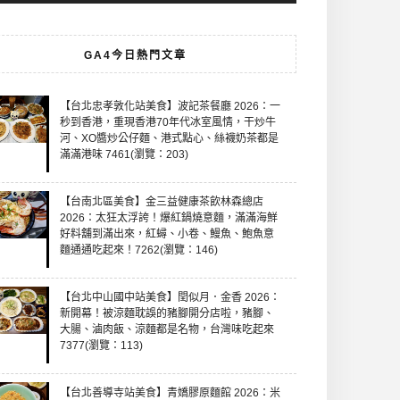
GA4今日熱門文章
【台北忠孝敦化站美食】波記茶餐廳 2026：一
秒到香港，重現香港70年代冰室風情，干炒牛
河、XO醬炒公仔麵、港式點心、絲襪奶茶都是
滿滿港味 7461(瀏覽：203)
【台南北區美食】金三益健康茶飲林森總店
2026：太狂太浮誇！爆紅鍋燒意麵，滿滿海鮮
好料舖到滿出來，紅蟳、小卷、鰻魚、鮑魚意
麵通通吃起來！7262(瀏覽：146)
【台北中山國中站美食】閏似月．金香 2026：
新開幕！被涼麵耽誤的豬腳開分店啦，豬腳、
大腸、滷肉飯、涼麵都是名物，台灣味吃起來
7377(瀏覽：113)
【台北善導寺站美食】青嬌膠原麵館 2026：米