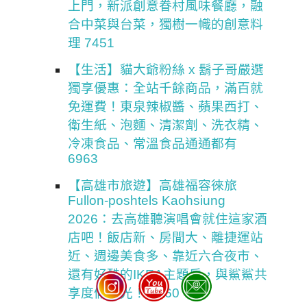
上門，新派創意眷村風味餐廳，融
合中菜與台菜，獨樹一幟的創意料
理 7451
【生活】貓大爺粉絲 x 鬍子哥嚴選
獨享優惠：全站千餘商品，滿百就
免運費！東泉辣椒醬、蘋果西打、
衛生紙、泡麵、清潔劑、洗衣精、
冷凍食品、常溫食品通通都有
6963
【高雄市旅遊】高雄福容徠旅
Fullon-poshtels Kaohsiung
2026：去高雄聽演唱會就住這家酒
店吧！飯店新、房間大、離捷運站
近、週邊美食多、靠近六合夜市、
還有好酷的IKEA主題房，與鯊鯊共
享度假時光！ 7460