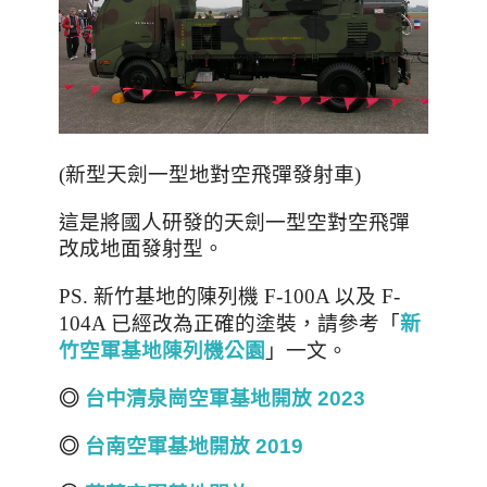
(新型天劍一型地對空飛彈發射車)
這是將國人研發的天劍一型空對空飛彈
改成地面發射型。
PS. 新竹基地的陳列機 F-100A 以及 F-
「
104A 已經改為正確的塗裝
，請參考
新
」一文
。
竹空軍基地陳列機公園
◎
台中清泉崗空軍基地開放 2023
◎
台南空軍基地開放 2019