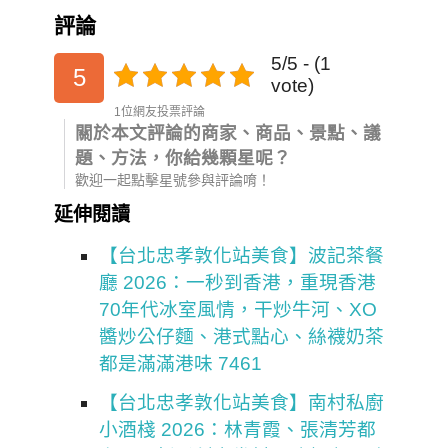
評論
5/5 - (1
5
vote)
1位網友投票評論
關於本文評論的商家、商品、景點、議
題、方法，你給幾顆星呢？
歡迎一起點擊星號參與評論唷！
延伸閱讀
【台北忠孝敦化站美食】波記茶餐
廳 2026：一秒到香港，重現香港
70年代冰室風情，干炒牛河、XO
醬炒公仔麵、港式點心、絲襪奶茶
都是滿滿港味 7461
【台北忠孝敦化站美食】南村私廚
小酒棧 2026：林青霞、張清芳都