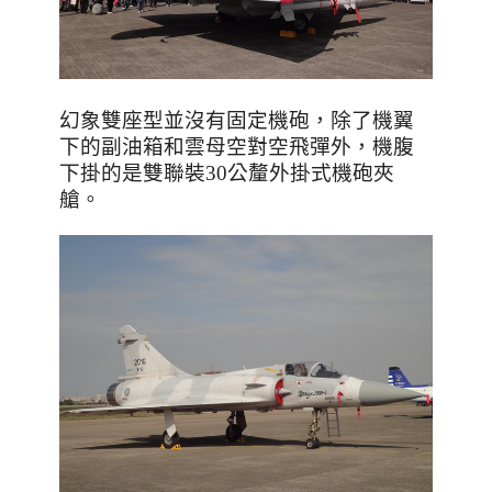
幻象雙座型並沒有固定機砲
，
除了機翼
下的副油箱和雲母空對空飛彈外
，
機腹
下掛的是雙聯裝30公釐外掛式機砲夾
艙。